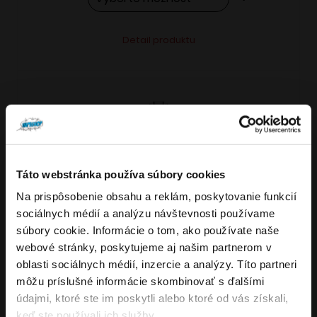
Tento
Alternative:
Detail produktu
produkt
má
viacero
variantov.
Možnosti
si
môžete
Táto webstránka používa súbory cookies
vybrať
Na prispôsobenie obsahu a reklám, poskytovanie funkcií
VARIANTY: 5
Overenie veku
na
sociálnych médií a analýzu návštevnosti používame
stránke
súbory cookie. Informácie o tom, ako používate naše
produktu.
webové stránky, poskytujeme aj našim partnerom v
Musíte mať aspoň
18
rokov pre vstup.
oblasti sociálnych médií, inzercie a analýzy. Títo partneri
4.8
176
x
ÁNO
môžu príslušné informácie skombinovať s ďalšími
OXVA NeXLIM GO elektronická cigareta
údajmi, ktoré ste im poskytli alebo ktoré od vás získali,
NIE
keď ste používali ich služby.