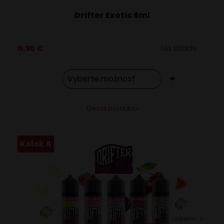
Drifter Exotic 6ml
6,95
€
Na sklade
Tento
Alternative:
Detail produktu
produkt
má
viacero
Kolok A
variantov.
Možnosti
si
môžete
vybrať
VARIANTY: 6