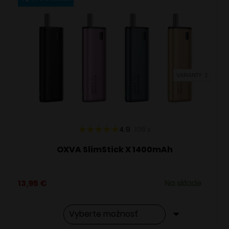
variantov.
Možnosti
si
môžete
vybrať
VARIANTY: 2
na
stránke
produktu.
4.9
108
x
OXVA SlimStick X 1400mAh
13,95
€
Na sklade