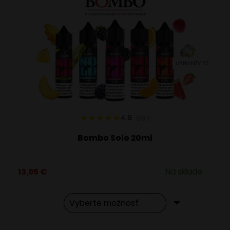
VARIANTY: 13
4.9
88
x
Bombo Solo 20ml
13,95
€
Na sklade
Tento
Alternative: