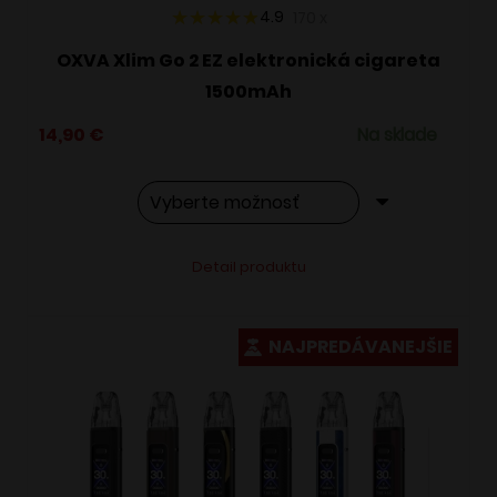
4.9
170
x
OXVA Xlim Go 2 EZ elektronická cigareta
1500mAh
14,90
€
Na sklade
Tento
Alternative:
Detail produktu
produkt
má
viacero
NAJPREDÁVANEJŠIE
variantov.
Možnosti
si
môžete
vybrať