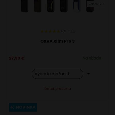
VARIANTY: 4
na
stránke
produktu.
4.9
112
x
OXVA Xlim Pro 3
27,50
€
Na sklade
Tento
Alternative:
Detail produktu
produkt
má
viacero
NOVINKA
variantov.