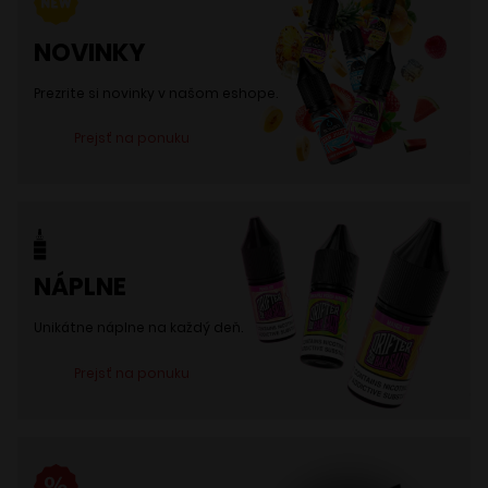
môžete
NOVINKY
vybrať
na
Prezrite si novinky v našom eshope.
stránke
Prejsť na ponuku
produktu.
NÁPLNE
Unikátne náplne na každý deň.
Prejsť na ponuku