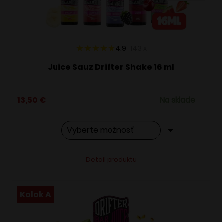
na
stránke
produktu.
4.9
143
x
Juice Sauz Drifter Shake 16 ml
13,50
€
Na sklade
Tento
Alternative:
Detail produktu
produkt
má
viacero
Kolok A
variantov.
Možnosti