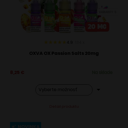
vybrať
VARIANTY: 5
na
stránke
produktu.
4.9
134
x
OXVA OX Passion Salts 20mg
8,25
€
Na sklade
Tento
Alternative:
Detail produktu
produkt
má
viacero
NOVINKA