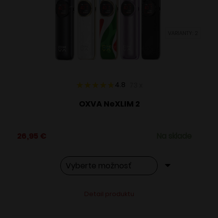
môžete
vybrať
VARIANTY: 2
na
stránke
produktu.
4.8
73
x
OXVA NeXLIM 2
26,95
€
Na sklade
Tento
Alternative:
Detail produktu
produkt
má