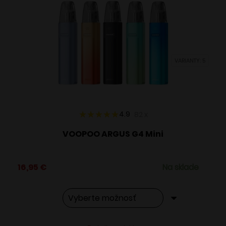
Možnosti
si
môžete
vybrať
VARIANTY: 5
na
stránke
produktu.
4.9
82
x
VOOPOO ARGUS G4 Mini
16,95
€
Na sklade
Tento
Alternative: