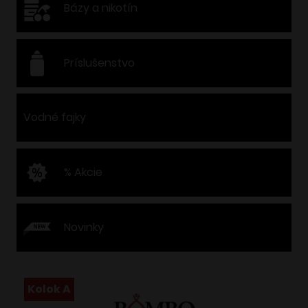
Bázy a nikotín
Príslušenstvo
Vodné fajky
% Akcie
Novinky
Kolok A