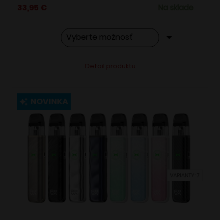
33,95
€
Na sklade
Tento
Alternative:
Detail produktu
produkt
má
viacero
NOVINKA
variantov.
Možnosti
si
môžete
vybrať
VARIANTY: 7
na
stránke
produktu.