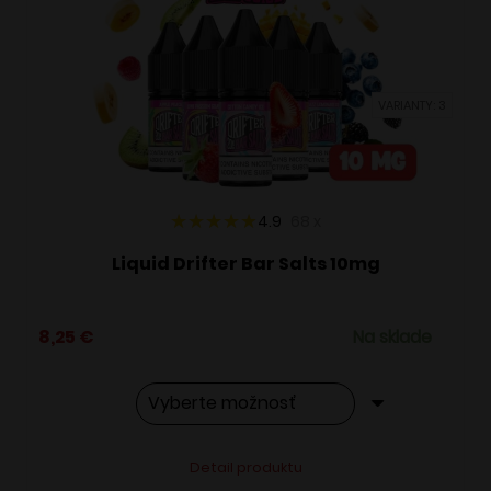
si
môžete
vybrať
VARIANTY: 3
na
stránke
produktu.
4.9
68
x
Liquid Drifter Bar Salts 10mg
8,25
€
Na sklade
Tento
Alternative:
Detail produktu
produkt