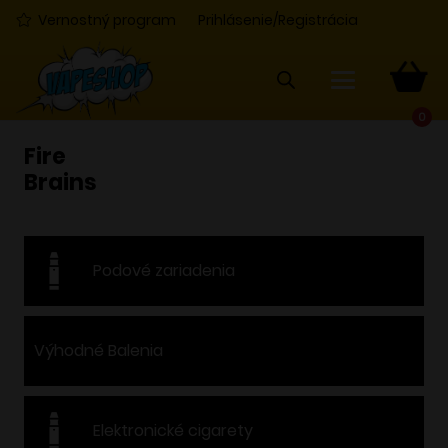
Vernostný program
Prihlásenie/Registrácia
0
Fire
Brains
Podové zariadenia
Výhodné Balenia
Elektronické cigarety