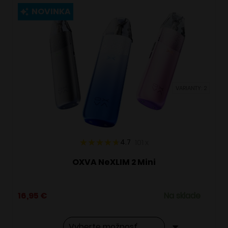
viacero
NOVINKA
variantov.
Možnosti
si
môžete
vybrať
VARIANTY: 2
na
stránke
produktu.
4.7
101
x
OXVA NeXLIM 2 Mini
16,95
€
Na sklade