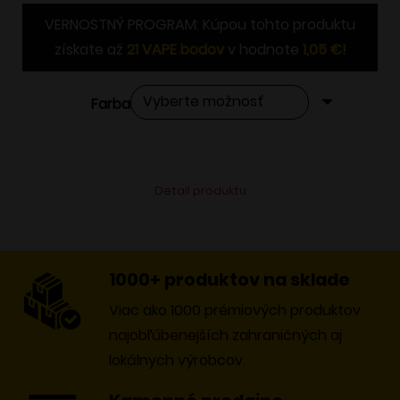
bola:
je:
VERNOSTNÝ PROGRAM: Kúpou tohto produktu
26,49 €.
21,90 €.
získate až
21
VAPE bodov
v hodnote
1,05
€
!
Farba
Tento
Alternative:
Detail produktu
produkt
má
viacero
variantov.
1000+ produktov na sklade
Možnosti
Viac ako 1000 prémiových produktov
si
najobľúbenejších zahraničných aj
môžete
lokálnych výrobcov.
vybrať