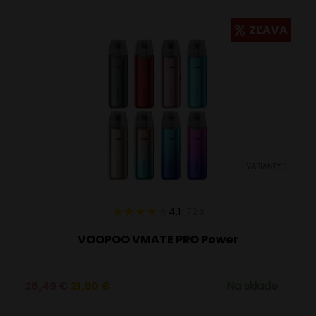
ZĽAVA
VARIANTY: 1
4.1
72
x
VOOPOO VMATE PRO Power
Pôvodná
Aktuálna
26,49
€
21,90
€
Na sklade
cena
cena