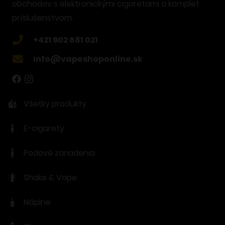
obchodov s elektronickými cigaretami a komplet
príslušenstvom.
+421 902 681 021
info@vapeshoponline.sk
Všetky produkty
E-cigarety
Podové zariadenia
Shake & Vape
Náplne