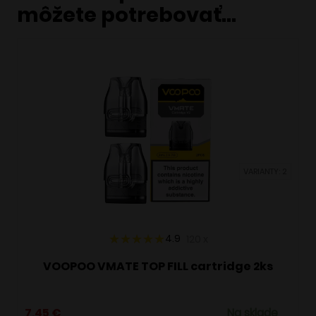
môžete potrebovať…
VARIANTY: 2
4.9
120
x
VOOPOO VMATE TOP FILL cartridge 2ks
7,45
€
Na sklade