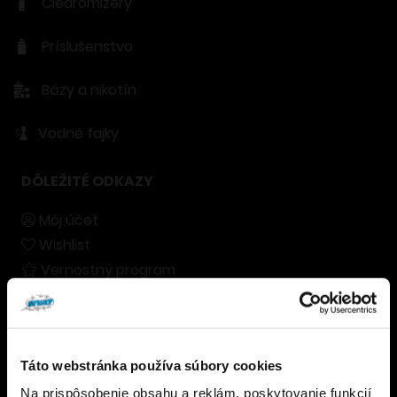
Clearomizery
Príslušenstvo
Bázy a nikotín
Vodné fajky
DÔLEŽITÉ ODKAZY
Môj účet
Wishlist
Vernostný program
Naše predajne
Blog
Kontakty
Táto webstránka používa súbory cookies
Na prispôsobenie obsahu a reklám, poskytovanie funkcií