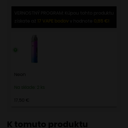
cena
cena
bola:
je:
VERNOSTNÝ PROGRAM: Kúpou tohto produktu
21,95 €.
17,50 €.
získate až
17
VAPE bodov
v hodnote
0,85
€
!
Neon
Na sklade: 2 ks
17,50
€
K tomuto produktu