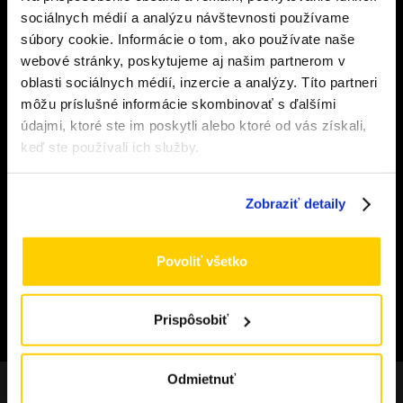
Overenie veku
sociálnych médií a analýzu návštevnosti používame
súbory cookie. Informácie o tom, ako používate naše
webové stránky, poskytujeme aj našim partnerom v
Musíte mať aspoň
18
rokov pre vstup.
ZÁKAZNÍCKY SERVIS
oblasti sociálnych médií, inzercie a analýzy. Títo partneri
ÁNO
môžu príslušné informácie skombinovať s ďalšími
Doprava a platba
údajmi, ktoré ste im poskytli alebo ktoré od vás získali,
Obchodné podmienky
NIE
keď ste používali ich služby.
Výmena a vrátenie tovaru
Odstúpenie od zmluvy
Zobraziť detaily
Formulár pre odstúpenie od zmluvy
Ochrana osobných údajov
Povoliť všetko
Cookies
©
2026
Vapeshoponline.sk Všetky práva vyhradené | Web
Prispôsobiť
máme od
Visitero
Odmietnuť