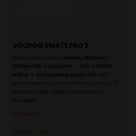
VOOPOO VMATE PRO 2
Štýlový pod systém s
batériou 1500mAh
a
rýchlym USB-C nabíjaním
.
ECO a POWER
režimy
,
bočné plnenie podov 2ml
s MTL
potiahnutiami a nastaviteľným vzduchom.
Prehľadný OLED displej pre jednoduché
ovládanie.
Celý popis
Pôvodná
Aktuálna
21,95
€
17,50
€