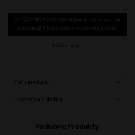
VERNOSTNÝ PROGRAM: Kúpou tohto produktu
získate až
7
VAPE bodov
v hodnote
0,35
€
!
Detail produktu
Popis produktu
Informácie o dodaní
Podobné Produkty