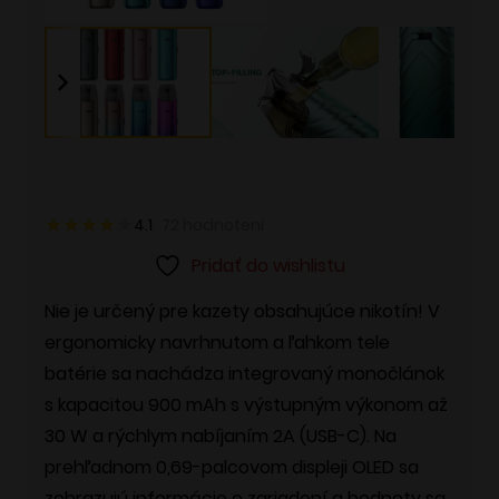
4.1
72
hodnotení
Pridať do wishlistu
Nie je určený pre kazety obsahujúce nikotín! V
ergonomicky navrhnutom a ľahkom tele
batérie sa nachádza integrovaný monočlánok
s kapacitou 900 mAh s výstupným výkonom až
30 W a rýchlym nabíjaním 2A (USB-C). Na
prehľadnom 0,69-palcovom displeji OLED sa
zobrazujú informácie o zariadení a hodnoty sa