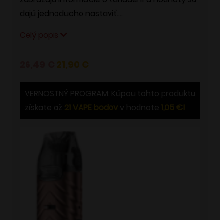
dajú jednoducho nastaviť….
Celý popis
Pôvodná
Aktuálna
26,49
€
21,90
€
cena
cena
bola:
je:
VERNOSTNÝ PROGRAM: Kúpou tohto produktu
26,49 €.
21,90 €.
získate až
21
VAPE bodov
v hodnote
1,05
€
!