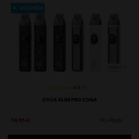
NOVINKA
VARIANTY: 3
4.9
78
x
OXVA XLIM PRO 2 DNA
34,95
€
Na sklade