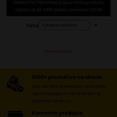
VERNOSTNÝ PROGRAM: Kúpou tohto produktu
získate až
34
VAPE bodov
v hodnote
1,70
€
!
Farba
Tento
Alternative:
Detail produktu
produkt
má
viacero
variantov.
1000+ produktov na sklade
Možnosti
Viac ako 1000 prémiových produktov
si
najobľúbenejších zahraničných aj
môžete
lokálnych výrobcov.
vybrať
Kamenné predajne
na