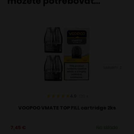
môžete potrebovať…
VARIANTY: 2
4.9
120
x
VOOPOO VMATE TOP FILL cartridge 2ks
7,45
€
Na sklade