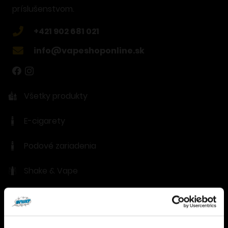
príslušenstvom.
+421 902 681 021
info@vapeshoponline.sk
Všetky produkty
E-cigarety
Podové zariadenia
Shake & Vape
Náplne
Clearomizery