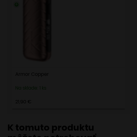
Armor Copper
Na sklade: 1 ks
21,90
€
K tomuto produktu