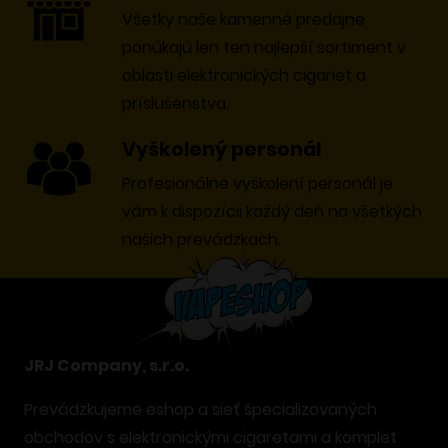
stránke
Všetky naše kamenné predajne
produktu.
ponúkajú len ten najlepší sortiment v
oblasti elektronických cigariet a
príslušenstva.
Vyškolený personál
Profesionálne vyškolení personál je
vám k dispozícii každý deň na všetkých
našich prevádzkach.
JRJ Company, s.r.o.
Prevádzkujeme eshop a sieť špecializovaných
obchodov s elektronickými cigaretami a komplet