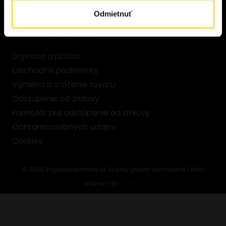
Odmietnuť
ZÁKAZNÍCKY SERVIS
Doprava a platba
Obchodné podmienky
Výmena a vrátenie tovaru
Odstúpenie od zmluvy
Formulár pre odstúpenie od zmluvy
Ochrana osobných údajov
Cookies
©
2026
Vapeshoponline.sk Všetky práva vyhradené | Web
máme od
Visitero