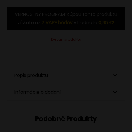
VERNOSTNÝ PROGRAM: Kúpou tohto produktu
získate až
7
VAPE bodov
v hodnote
0,35
€
!
Detail produktu
Popis produktu
Informácie o dodaní
Podobné Produkty