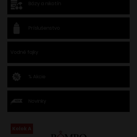
Bázy a nikotín
Príslušenstvo
Vodné fajky
% Akcie
Novinky
Kolok A