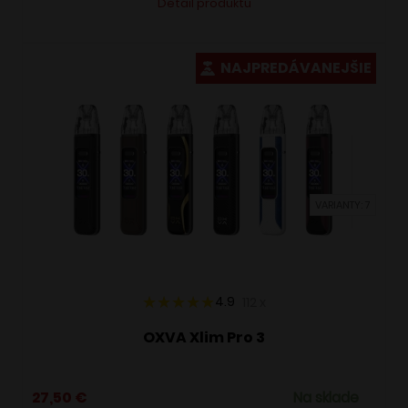
Detail produktu
produkt
má
viacero
NAJPREDÁVANEJŠIE
variantov.
Možnosti
si
môžete
vybrať
VARIANTY: 7
na
stránke
produktu.
4.9
112
x
OXVA Xlim Pro 3
27,50
€
Na sklade