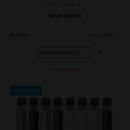
4.9
217
x
OXVA Xlim Go
12,95
€
Na sklade
Tento
Alternative:
Detail produktu
produkt
má
viacero
NOVINKA
variantov.
Možnosti
si
môžete
vybrať