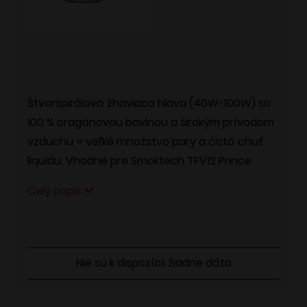
Štvoršpirálová žhaviaca hlava (40W-100W) so
100 % oragánovou bavlnou a širokým prívodom
vzduchu = veľké množstvo pary a čistá chuť
liquidu. Vhodné pre Smoktech TFV12 Prince
Celý popis
Nie sú k dispozícii žiadne dáta