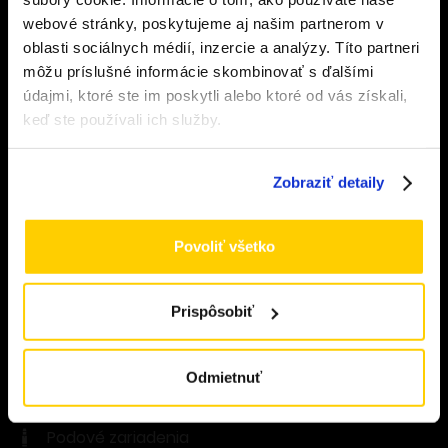
webové stránky, poskytujeme aj našim partnerom v
Musíte mať aspoň
18
rokov pre vstup.
oblasti sociálnych médií, inzercie a analýzy. Títo partneri
JRJ Company, s.r.o.
ÁNO
môžu príslušné informácie skombinovať s ďalšími
údajmi, ktoré ste im poskytli alebo ktoré od vás získali,
Prevádzkujeme eshop a sieť špecializovaných
NIE
keď ste používali ich služby.
obchodov s elektronickými cigaretami a komplet
príslušenstvom.
Zobraziť detaily
+421 902 681 021
Povoliť všetko
info@vapeshoponline.sk
Prispôsobiť
Všetky produkty
Odmietnuť
E-cigarety
Podové zariadenia