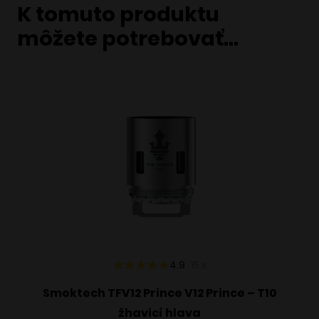
K tomuto produktu
môžete potrebovať…
4.9
15
x
Smoktech TFV12 Prince V12 Prince – T10
žhavicí hlava