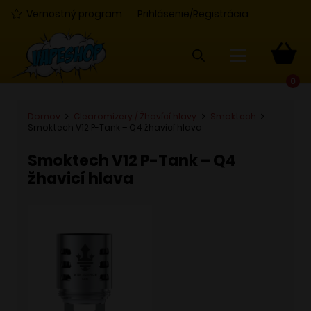
Vernostný program
Prihlásenie/Registrácia
0
Domov
Clearomizery / Žhavící hlavy
Smoktech
Smoktech V12 P-Tank – Q4 žhavicí hlava
Smoktech V12 P-Tank – Q4
žhavicí hlava