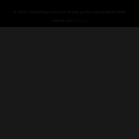
©
2026
Vapeshoponline.sk Všetky práva vyhradené | Web
máme od
Visitero