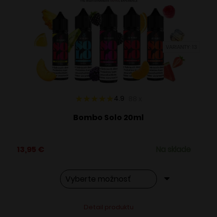
VARIANTY: 13
4.9
88
x
Bombo Solo 20ml
13,95
€
Na sklade
Tento
Alternative:
Detail produktu
produkt