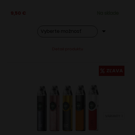
9,50
€
Na sklade
Tento
Alternative:
Detail produktu
produkt
má
viacero
ZĽAVA
variantov.
Možnosti
si
môžete
vybrať
VARIANTY: 1
na
stránke