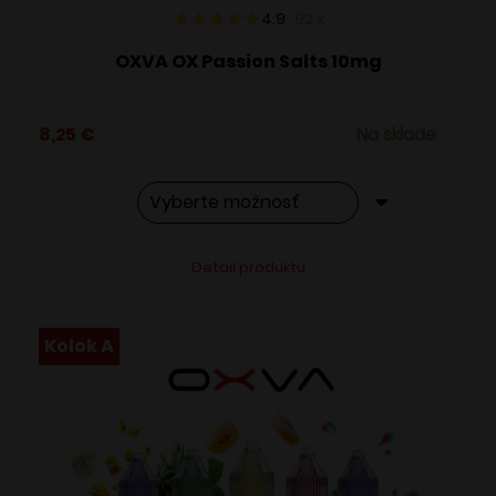
4.9
92
x
OXVA OX Passion Salts 10mg
8,25
€
Na sklade
Tento
Alternative:
Detail produktu
produkt
má
viacero
Kolok A
variantov.
Možnosti
si
môžete