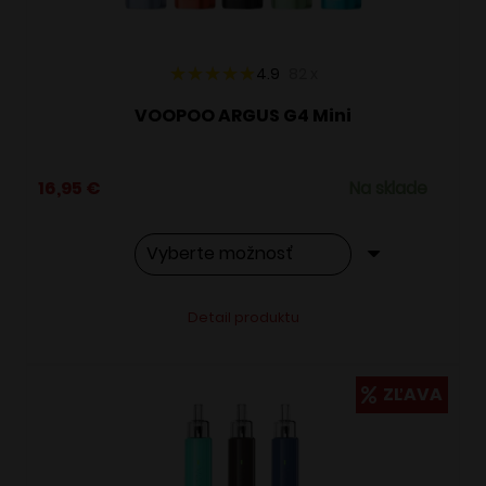
stránke
produktu.
4.9
82
x
VOOPOO ARGUS G4 Mini
16,95
€
Na sklade
Tento
Alternative:
Detail produktu
produkt
má
viacero
ZĽAVA
variantov.
Možnosti
si