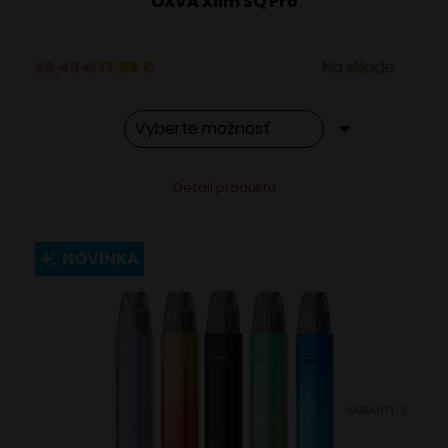
OXVA Xlim SQ Pro
Pôvodná
Aktuálna
29,49
€
17,95
€
Na sklade
cena
cena
bola:
je:
29,49 €.
17,95 €.
Tento
Alternative:
Detail produktu
produkt
má
viacero
NOVINKA
variantov.
Možnosti
si
môžete
vybrať
VARIANTY: 5
na