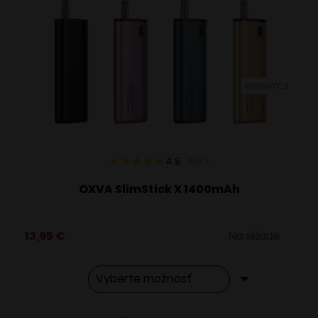
Možnosti
si
môžete
vybrať
VARIANTY: 3
na
stránke
produktu.
4.9
108
x
OXVA SlimStick X 1400mAh
13,95
€
Na sklade
Tento
Alternative: