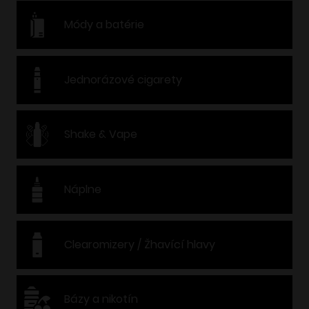
Módy a batérie
Jednorázové cigarety
Shake & Vape
Náplne
Clearomizery / Žhavící hlavy
Bázy a nikotín