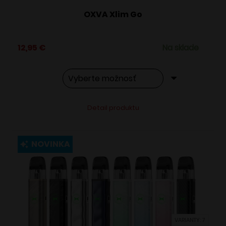
OXVA Xlim Go
12,95
€
Na sklade
Tento
Alternative:
Detail produktu
produkt
má
viacero
NOVINKA
variantov.
Možnosti
si
môžete
vybrať
VARIANTY: 7