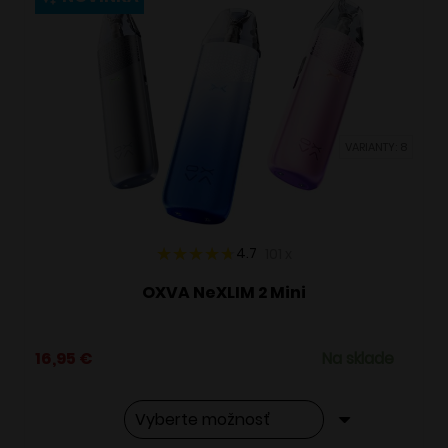
variantov.
Možnosti
si
môžete
vybrať
VARIANTY: 8
na
stránke
produktu.
4.7
101
x
OXVA NeXLIM 2 Mini
16,95
€
Na sklade