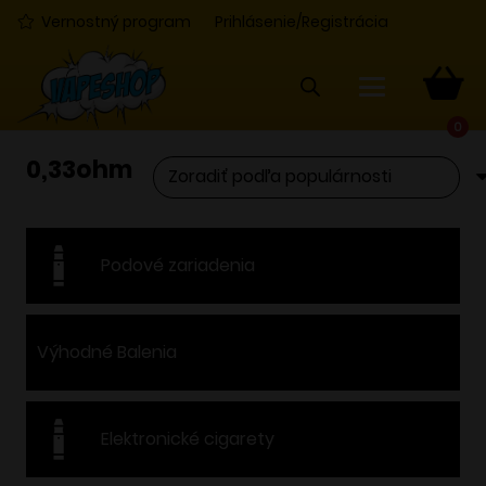
Vernostný program
Prihlásenie/Registrácia
0
0,33ohm
Podové zariadenia
Výhodné Balenia
Elektronické cigarety