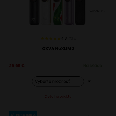
vybrať
VARIANTY: 2
na
stránke
produktu.
4.8
73
x
OXVA NeXLIM 2
26,95
€
Na sklade
Tento
Alternative:
Detail produktu
produkt
má
viacero
NOVINKA