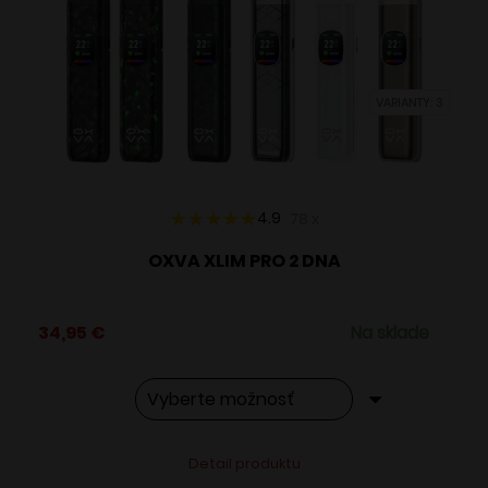
si
môžete
vybrať
VARIANTY: 3
na
stránke
produktu.
4.9
78
x
OXVA XLIM PRO 2 DNA
34,95
€
Na sklade
Tento
Alternative:
Detail produktu
produkt