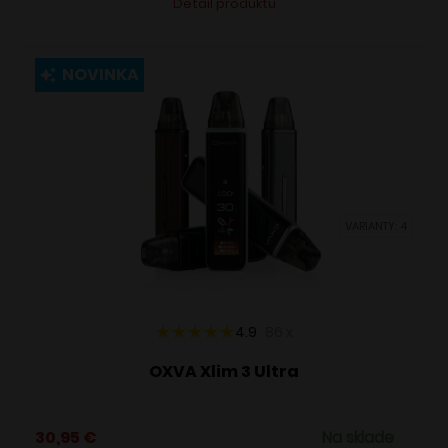
Detail produktu
produkt
má
viacero
NOVINKA
variantov.
Možnosti
si
môžete
vybrať
VARIANTY: 4
na
stránke
produktu.
4.9
86
x
OXVA Xlim 3 Ultra
30,95
€
Na sklade