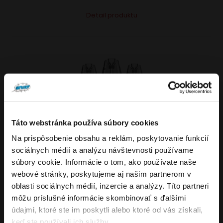
Tento
Alternative:
Detail produktu
produkt
má
viacero
variantov.
Možnosti
si
môžete
vybrať
Táto webstránka používa súbory cookies
VARIANTY: 7
na
Na prispôsobenie obsahu a reklám, poskytovanie funkcií
Overenie veku
stránke
sociálnych médií a analýzu návštevnosti používame
produktu.
súbory cookie. Informácie o tom, ako používate naše
webové stránky, poskytujeme aj našim partnerom v
Musíte mať aspoň
18
rokov pre vstup.
4.8
176
x
oblasti sociálnych médií, inzercie a analýzy. Títo partneri
ÁNO
OXVA NeXLIM GO elektronická cigareta
môžu príslušné informácie skombinovať s ďalšími
údajmi, ktoré ste im poskytli alebo ktoré od vás získali,
1800mAh
NIE
keď ste používali ich služby.