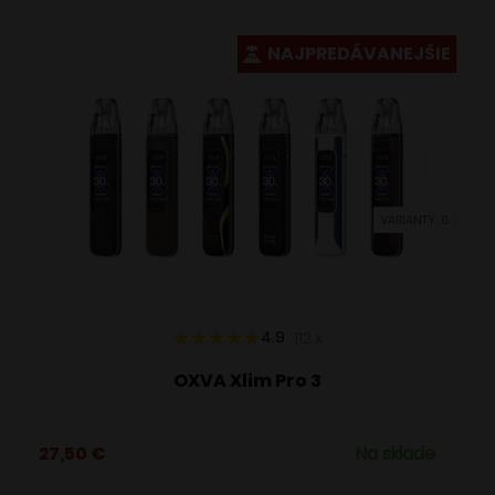
má
viacero
NAJPREDÁVANEJŠIE
variantov.
Možnosti
si
môžete
vybrať
VARIANTY: 6
na
stránke
produktu.
4.9
112
x
OXVA Xlim Pro 3
27,50
€
Na sklade