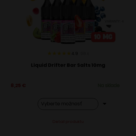
môžete
vybrať
VARIANTY: 4
na
stránke
produktu.
4.9
68
x
Liquid Drifter Bar Salts 10mg
8,25
€
Na sklade
Tento
Alternative:
Detail produktu
produkt
má