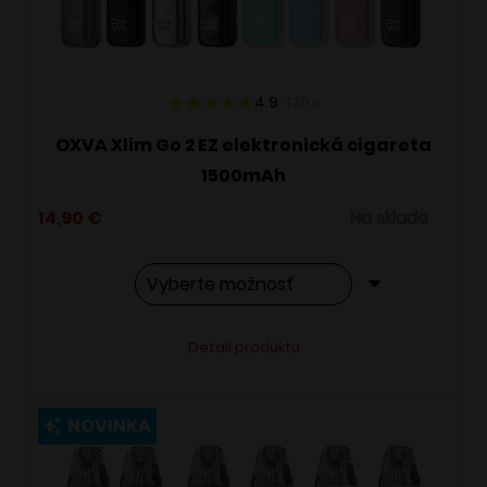
na
stránke
produktu.
4.9
170
x
OXVA Xlim Go 2 EZ elektronická cigareta
1500mAh
14,90
€
Na sklade
Tento
Alternative:
Detail produktu
produkt
má
viacero
NOVINKA
variantov.
Možnosti