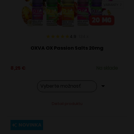
vybrať
VARIANTY: 7
na
stránke
produktu.
4.9
134
x
OXVA OX Passion Salts 20mg
8,25
€
Na sklade
Tento
Alternative:
Detail produktu
produkt
má
viacero
NOVINKA
variantov.