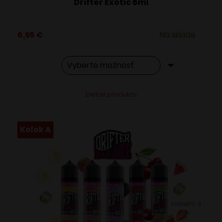
Drifter Exotic 6ml
6,95
€
Na sklade
Tento
Alternative:
Detail produktu
produkt
má
viacero
Kolok A
variantov.
Možnosti
si
môžete
vybrať
VARIANTY: 6
na