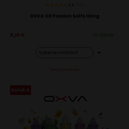
4.9
92
x
OXVA OX Passion Salts 10mg
8,25
€
Na sklade
Tento
Alternative:
Detail produktu
produkt
má
viacero
Kolok A
variantov.
Možnosti
si
môžete