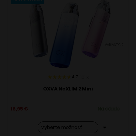
variantov.
Možnosti
si
môžete
vybrať
VARIANTY: 2
na
stránke
produktu.
4.7
101
x
OXVA NeXLIM 2 Mini
16,95
€
Na sklade