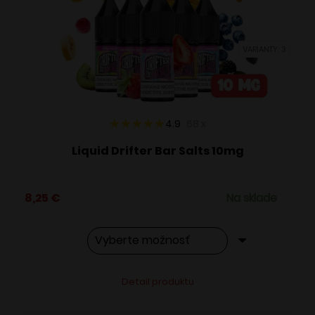
môžete
vybrať
VARIANTY: 3
na
stránke
produktu.
4.9
68
x
Liquid Drifter Bar Salts 10mg
8,25
€
Na sklade
Tento
Alternative:
Detail produktu
produkt
má