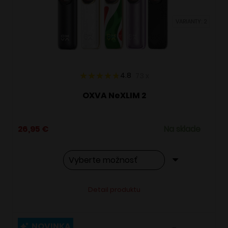
vybrať
VARIANTY: 2
na
stránke
produktu.
4.8
73
x
OXVA NeXLIM 2
26,95
€
Na sklade
Tento
Alternative:
Detail produktu
produkt
má
viacero
NOVINKA