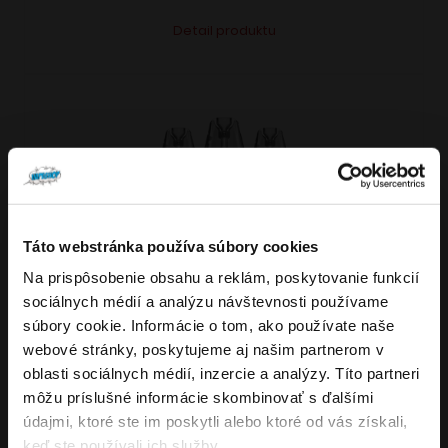
Tento
Alternative:
Detail produktu
produkt
má
viacero
variantov.
Možnosti
si
môžete
vybrať
Táto webstránka používa súbory cookies
VARIANTY: 5
na
Na prispôsobenie obsahu a reklám, poskytovanie funkcií
Overenie veku
stránke
sociálnych médií a analýzu návštevnosti používame
produktu.
súbory cookie. Informácie o tom, ako používate naše
webové stránky, poskytujeme aj našim partnerom v
Musíte mať aspoň
18
rokov pre vstup.
4.8
176
x
oblasti sociálnych médií, inzercie a analýzy. Títo partneri
ÁNO
OXVA NeXLIM GO elektronická cigareta
môžu príslušné informácie skombinovať s ďalšími
údajmi, ktoré ste im poskytli alebo ktoré od vás získali,
1800mAh
NIE
keď ste používali ich služby.