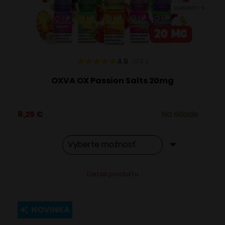
vybrať
VARIANTY: 5
na
stránke
produktu.
4.9
134
x
OXVA OX Passion Salts 20mg
8,25
€
Na sklade
Tento
Alternative:
Detail produktu
produkt
má
viacero
NOVINKA
variantov.