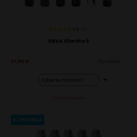
na
stránke
produktu.
4.9
112
x
OXVA Xlim Pro 3
27,50
€
Na sklade
Tento
Alternative:
Detail produktu
produkt
má
viacero
NOVINKA
variantov.
Možnosti