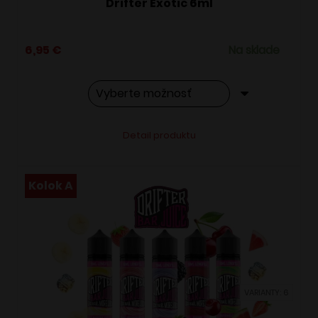
Drifter Exotic 6ml
6,95
€
Na sklade
Tento
Alternative:
Detail produktu
produkt
má
viacero
Kolok A
variantov.
Možnosti
si
môžete
vybrať
VARIANTY: 6
na