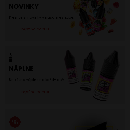
NOVINKY
vybrať
na
Prezrite si novinky v našom eshope.
stránke
Prejsť na ponuku
produktu.
NÁPLNE
Unikátne náplne na každý deň.
Prejsť na ponuku