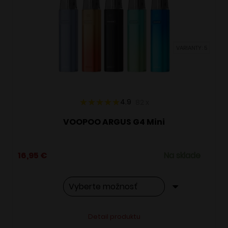
si
môžete
vybrať
VARIANTY: 5
na
stránke
produktu.
4.9
82
x
VOOPOO ARGUS G4 Mini
16,95
€
Na sklade
Tento
Alternative:
Detail produktu
produkt