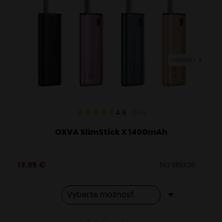
Možnosti
si
môžete
vybrať
VARIANTY: 2
na
stránke
produktu.
4.9
108
x
OXVA SlimStick X 1400mAh
13,95
€
Na sklade
Tento
Alternative: