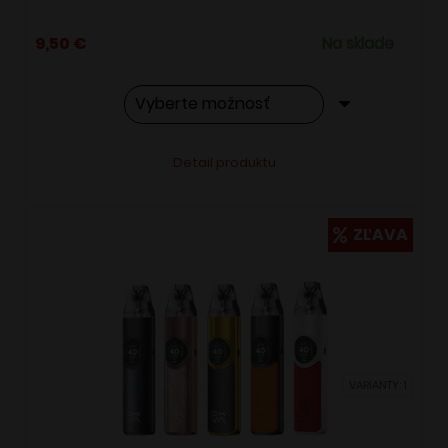
9,50
€
Na sklade
Tento
Alternative:
Detail produktu
produkt
má
viacero
ZĽAVA
variantov.
Možnosti
si
môžete
vybrať
VARIANTY: 1
na
stránke