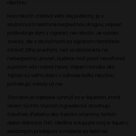
nikotínu.
Hoci nikotín získava veľa zlej publicity, je v
skutočnosti relatívne bezpečnou drogou, najviac
poškodzuje dym z cigariet, nie nikotín. Je vysoko
toxický, ale v skutočnosti sa výparom nemôžete
otráviť. Dlho predtým, než sa dostanete na
nebezpečnú úroveň, budete mať pocit nevoľnosti
a potom vás rozbolí hlava. Vaperi rovnako ako
fajčiari sú veľmi dobrí v odhade koľko nikotínu
potrebujú, a kedy už nie.
Zvyčajne je najlepšie vyhnúť sa e-liquidom, ktoré
okrem týchto štyroch ingrediencií obsahujú
čokoľvek ďalšieho ako trebárs vitamíny, kofeín
alebo dokonca THC. Ideálne si kupujte svoj e-liquid u
serióznych predajcov a môžete sa tešiť na