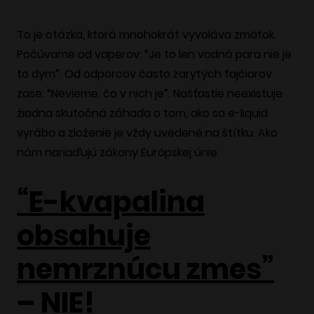
To je otázka, ktorá mnohokrát vyvoláva zmätok.
Počúvame od vaperov: “Je to len vodná para nie je
to dym”. Od odporcov často zarytých fajčiarov
zase: “Nevieme, čo v nich je”. Našťastie neexistuje
žiadna skutočná záhada o tom, ako sa e-liquid
vyrába a zloženie je vždy uvedené na štítku. Ako
nám nariaďujú zákony Európskej únie.
“E-kvapalina
obsahuje
nemrznúcu zmes”
– NIE!