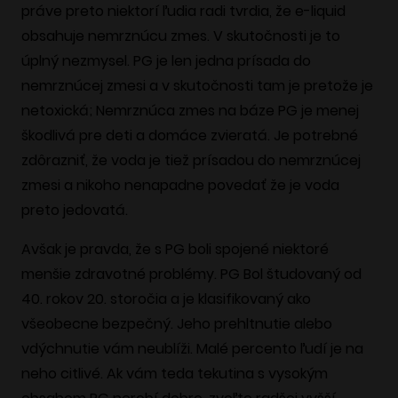
práve preto niektorí ľudia radi tvrdia, že e-liquid
obsahuje nemrznúcu zmes. V skutočnosti je to
úplný nezmysel. PG je len jedna prísada do
nemrznúcej zmesi a v skutočnosti tam je pretože je
netoxická; Nemrznúca zmes na báze PG je menej
škodlivá pre deti a domáce zvieratá. Je potrebné
zdôrazniť, že voda je tiež prísadou do nemrznúcej
zmesi a nikoho nenapadne povedať že je voda
preto jedovatá.
Avšak je pravda, že s PG boli spojené niektoré
menšie zdravotné problémy. PG Bol študovaný od
40. rokov 20. storočia a je klasifikovaný ako
všeobecne bezpečný. Jeho prehltnutie alebo
vdýchnutie vám neublíži. Malé percento ľudí je na
neho citlivé. Ak vám teda tekutina s vysokým