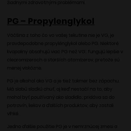
žiadnymi zdravotnými problémami.
PG – Propylenglykol
Väčšina z toho čo vo vašej tekutine nie je VG, je
pravdepodobne propylénglykol alebo PG. Niektoré
kvapaliny obsahujú viac PG než VG; fungujú lepšie v
clearomizeroch a starších atomizerov, pretože sú
menej viskózne.
PG je alkohol ako VG a je tiež takmer bez zápachu.
Má slabú sladkú chuť, aj keď nestačí na to, aby
mohol byť používaný ako sladidlo; pridáva sa do
potravín, liekov a ďalších produktov, aby zostali
vlhké.
Jedno ďalšie použitie PG je v nemrznúcej zmesi a