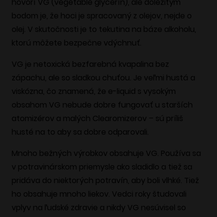
hovorí VG (vegetable glycerín), ale dôležitým
bodom je, že hoci je spracovaný z olejov, nejde o
olej. V skutočnosti je to tekutina na báze alkoholu,
ktorú môžete bezpečne vdýchnuť.
VG je netoxická bezfarebná kvapalina bez
zápachu, ale so sladkou chuťou. Je veľmi hustá a
viskózna, čo znamená, že e-liquid s vysokým
obsahom VG nebude dobre fungovať u starších
atomizérov a malých Clearomizerov – sú príliš
husté na to aby sa dobre odparovali.
Mnoho bežných výrobkov obsahuje VG. Používa sa
v potravinárskom priemysle ako sladidlo a tiež sa
pridáva do niektorých potravín, aby boli vlhké. Tiež
ho obsahuje mnoho liekov. Vedci roky študovali
vplyv na ľudské zdravie a nikdy VG nesúvisel so