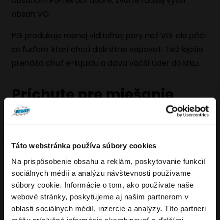
obsahom PG nerobí dobre, zvoľte radšej vyšší
obsah VG.
PG produkuje menej viditeľnej pary než VG, ale páči
sa ľuďom, ktorí chcú diskrétne vapovat. Tiež lepšie
prenáša chuť e-liquidu a dáva väčší úder do krku.
Príchute pre miešanie
liquidov
Jednou z najlepších vecí na vapingu je široký výber
Táto webstránka používa súbory cookies
lahodných príchutí. Liquid sám o sebe moc chuti
nemá, takže je ochutený potravinárskymi
Na prispôsobenie obsahu a reklám, poskytovanie funkcií
Overenie veku
sociálnych médií a analýzu návštevnosti používame
prísadami.
súbory cookie. Informácie o tom, ako používate naše
Ak existujú nejaké zdravotné problémy s vapingom,
webové stránky, poskytujeme aj našim partnerom v
Musíte mať aspoň
18
rokov pre vstup.
oblasti sociálnych médií, inzercie a analýzy. Títo partneri
potom je to väčšinou dochucovadlo. Existujú
ÁNO
môžu príslušné informácie skombinovať s ďalšími