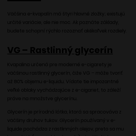
Väčšina e-kvapalín má štyri hlavné zložky; existujú
určité variácie, ale nie moc. Ak poznáte základy,
budete schopní rýchlo rozoznať akékoľvek rozdiely.
VG – Rastlinný glycerín
Kvapalina určená pre moderné e-cigarety je
väčšinou rastlinný glycerín, čiže VG – môže tvoriť
až 80% objemu e-liquidu. Vídate tie impozantné
veľké oblaky vychádzajúce z e-cigariet, to záleží
práve na množstve glycerínu.
Glycerín je prírodná látka, ktorá sa spracováva z
väčšiny druhov tukov. Glycerín používaný v e-
liquide pochádza z rastlinných olejov, preto sa mu