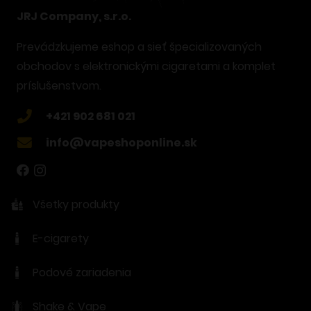
JRJ Company, s.r.o.
Prevádzkujeme eshop a sieť špecializovaných
obchodov s elektronickými cigaretami a komplet
príslušenstvom.
+421 902 681 021
info@vapeshoponline.sk
Všetky produkty
E-cigarety
Podové zariadenia
Shake & Vape