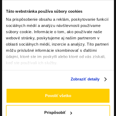
Táto webstránka používa súbory cookies
Na prispôsobenie obsahu a reklám, poskytovanie funkcií
Overenie veku
sociálnych médií a analýzu návštevnosti používame
súbory cookie. Informácie o tom, ako používate naše
webové stránky, poskytujeme aj našim partnerom v
Musíte mať aspoň
18
rokov pre vstup.
oblasti sociálnych médií, inzercie a analýzy. Títo partneri
ÁNO
môžu príslušné informácie skombinovať s ďalšími
údajmi, ktoré ste im poskytli alebo ktoré od vás získali,
Hlavné parametre ARGUS G4
NIE
keď ste používali ich služby.
Mini:
Batéria: 1650 mAh
Zobraziť detaily
Výkon: až 30 W
Povoliť všetko
Multi-Ohm Cartridge 0,7 Ω / 1,0 Ω
USB-C 5V/1.5A
Prispôsobiť