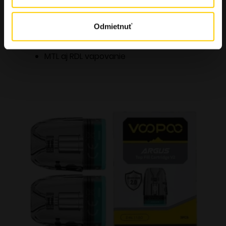
Nastaviteľný airflow
iCOSM CODE 2.0
Odmietnuť
Hmotnosť iba 56 g
MTL aj RDL vapovanie