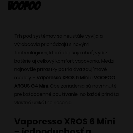
VOOPOO
Trh pod systémov sa neustále vyvíja a
výrobcovia prichádzajú s novými
technológiami, ktoré zlepšujú chuť, výdrž
batérie aj celkový komfort vapovania. Medzi
najnovšie prírastky patria dva zaujímavé
modely –
Vaporesso XROS 6 Mini
a
VOOPOO
ARGUS G4 Mini
. Obe zariadenia sú navrhnuté
pre každodenné používanie, no každé prináša
vlastné unikátne riešenia.
Vaporesso XROS 6 Mini
– jednoduchosť a