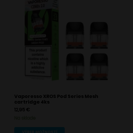
Vaporesso XROS Pod Series Mesh
cartridge 4ks
12,95
€
Na sklade
Tento
VÝBER MOŽNOSTÍ