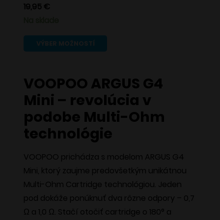
19,95
€
Na sklade
Tento
VÝBER MOŽNOSTÍ
produkt
má
VOOPOO ARGUS G4
viacero
Mini – revolúcia v
variantov.
Možnosti
podobe Multi-Ohm
si
technológie
môžete
vybrať
VOOPOO prichádza s modelom ARGUS G4
na
Mini, ktorý zaujme predovšetkým unikátnou
stránke
Multi-Ohm Cartridge technológiou. Jeden
produktu.
pod dokáže ponúknuť dva rôzne odpory – 0,7
Ω a 1,0 Ω. Stačí otočiť cartridge o 180° a