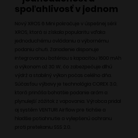
spoľahlivosť v jednom
Nový XROS 6 Mini pokračuje v úspešnej sérii
XROS, ktorá si získala popularitu vďaka
jednoduchému ovládaniu a výbornému
podaniu chuti. Zariadenie disponuje
integrovanou batériou s kapacitou 1600 mAh
a výkonom až 30 W, čo zabezpečuje dlhú
výdrž a stabilný výkon počas celého dňa.
Súčasťou výbavy je technológia COREX 3.0,
ktorá prináša bohatšie podanie aróm a
plynulejší zážitok z vapovania. Výrobca pridal
aj systém VENTURI Airflow pre tichšie a
hladšie potiahnutie a vylepšenú ochranu
proti pretekaniu SSS 2.0.