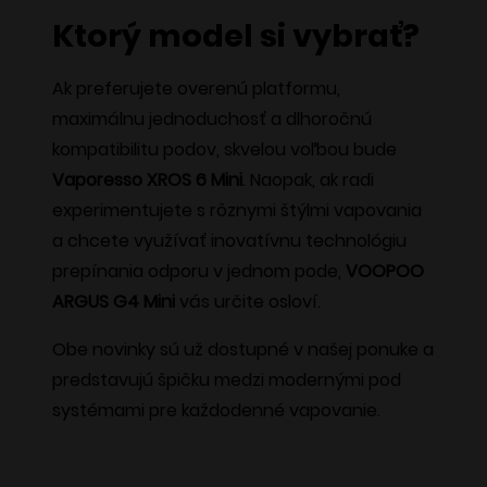
má
Ktorý model si vybrať?
viacero
variantov.
Ak preferujete overenú platformu,
Možnosti
maximálnu jednoduchosť a dlhoročnú
si
kompatibilitu podov, skvelou voľbou bude
môžete
Vaporesso XROS 6 Mini
. Naopak, ak radi
vybrať
experimentujete s rôznymi štýlmi vapovania
na
a chcete využívať inovatívnu technológiu
stránke
prepínania odporu v jednom pode,
VOOPOO
produktu.
ARGUS G4 Mini
vás určite osloví.
Obe novinky sú už dostupné v našej ponuke a
predstavujú špičku medzi modernými pod
systémami pre každodenné vapovanie.