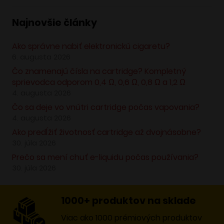
Najnovšie články
Ako správne nabiť elektronickú cigaretu?
6. augusta 2026
Čo znamenajú čísla na cartridge? Kompletný
sprievodca odporom 0,4 Ω, 0,6 Ω, 0,8 Ω a 1,2 Ω
4. augusta 2026
Čo sa deje vo vnútri cartridge počas vapovania?
4. augusta 2026
Ako predĺžiť životnosť cartridge až dvojnásobne?
30. júla 2026
Prečo sa mení chuť e-liquidu počas používania?
30. júla 2026
1000+ produktov na sklade
Viac ako 1000 prémiových produktov