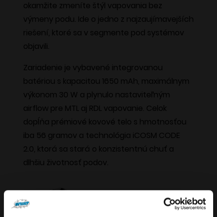
okamžite zmeníte štýl vapovania bez
výmeny podu. Ide o jedno z najzaujímavejších
riešení, ktoré sa v segmente pod systémov
objavili.
Zariadenie je vybavené integrovanou
batériou s kapacitou 1650 mAh, maximálnym
výkonom 30 W a plynulo nastaviteľným
airflow pre MTL aj RDL vapovanie. Celok
dopĺňa prémiové kovové telo s hmotnosťou
iba 56 gramov a technológia iCOSM CODE
2.0, ktorá sa stará o konzistentnú chuť a
dlhšiu životnosť podov.