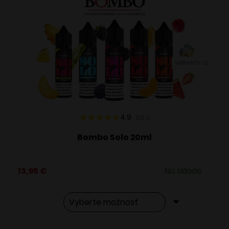
VARIANTY: 13
4.9
88
x
Bombo Solo 20ml
13,95
€
Na sklade
Tento
Alternative: