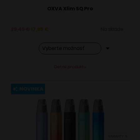
OXVA Xlim SQ Pro
Pôvodná
Aktuálna
29,49
€
17,95
€
Na sklade
cena
cena
bola:
je:
29,49 €.
17,95 €.
Tento
Alternative:
Detail produktu
produkt
má
viacero
NOVINKA
variantov.
Možnosti
si
môžete
vybrať
VARIANTY: 5