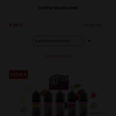
Drifter Exotic 6ml
6,95
€
Na sklade
Tento
Alternative:
Detail produktu
produkt
má
viacero
Kolok A
variantov.
Možnosti
si
môžete
vybrať
VARIANTY: 6