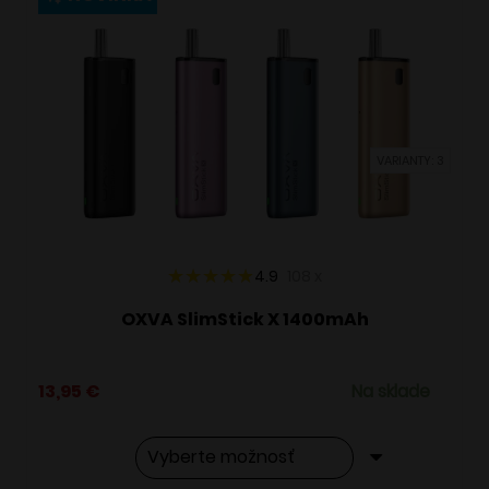
variantov.
Možnosti
si
môžete
vybrať
VARIANTY: 3
na
stránke
produktu.
4.9
108
x
OXVA SlimStick X 1400mAh
13,95
€
Na sklade