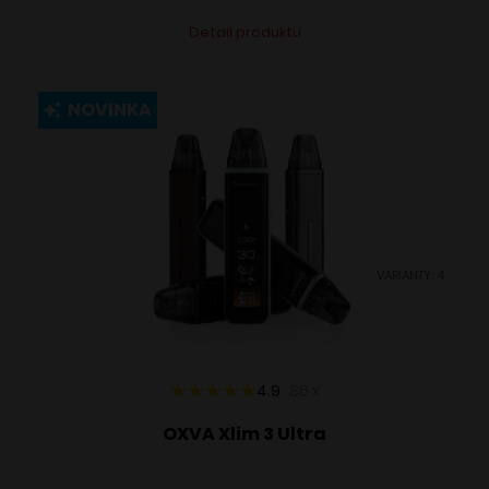
Tento
Alternative:
Detail produktu
produkt
má
viacero
NOVINKA
variantov.
Možnosti
si
môžete
vybrať
VARIANTY: 4
na
stránke
produktu.
4.9
86
x
OXVA Xlim 3 Ultra