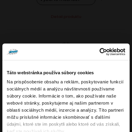
Tento
Alternative:
Detail produktu
produkt
má
viacero
variantov.
Možnosti
si
môžete
Táto webstránka používa súbory cookies
vybrať
Na prispôsobenie obsahu a reklám, poskytovanie funkcií
VARIANTY: 7
Overenie veku
na
sociálnych médií a analýzu návštevnosti používame
stránke
súbory cookie. Informácie o tom, ako používate naše
produktu.
webové stránky, poskytujeme aj našim partnerom v
Musíte mať aspoň
18
rokov pre vstup.
oblasti sociálnych médií, inzercie a analýzy. Títo partneri
4.8
176
x
ÁNO
môžu príslušné informácie skombinovať s ďalšími
OXVA NeXLIM GO elektronická cigareta
údajmi, ktoré ste im poskytli alebo ktoré od vás získali,
NIE
keď ste používali ich služby.