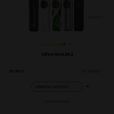
môžete
vybrať
VARIANTY: 2
na
stránke
produktu.
4.8
73
x
OXVA NeXLIM 2
26,95
€
Na sklade
Tento
Alternative:
Detail produktu
produkt
má