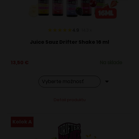
na
stránke
produktu.
4.9
143
x
Juice Sauz Drifter Shake 16 ml
13,50
€
Na sklade
Tento
Alternative:
Detail produktu
produkt
má
viacero
Kolok A
variantov.
Možnosti