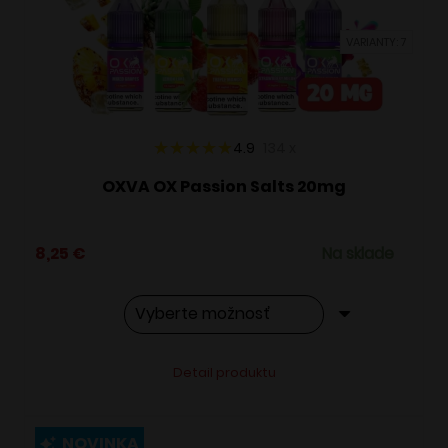
vybrať
VARIANTY: 7
na
stránke
produktu.
4.9
134
x
OXVA OX Passion Salts 20mg
8,25
€
Na sklade
Tento
Alternative:
Detail produktu
produkt
má
viacero
NOVINKA