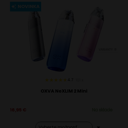
viacero
NOVINKA
variantov.
Možnosti
si
môžete
vybrať
VARIANTY: 8
na
stránke
produktu.
4.7
101
x
OXVA NeXLIM 2 Mini
16,95
€
Na sklade