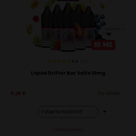
si
môžete
vybrať
VARIANTY: 4
na
stránke
produktu.
4.9
68
x
Liquid Drifter Bar Salts 10mg
8,25
€
Na sklade
Tento
Alternative:
Detail produktu
produkt