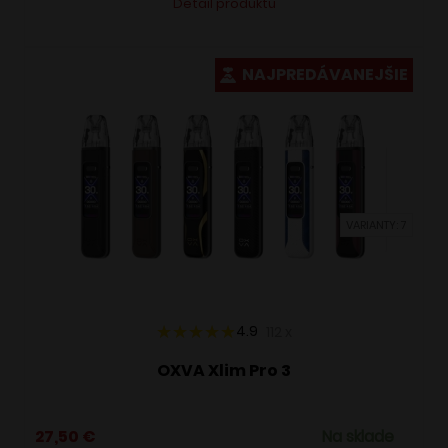
Detail produktu
produkt
má
viacero
NAJPREDÁVANEJŠIE
variantov.
Možnosti
si
môžete
vybrať
VARIANTY: 7
na
stránke
produktu.
4.9
112
x
OXVA Xlim Pro 3
27,50
€
Na sklade