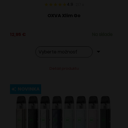
4.9
217
x
OXVA Xlim Go
12,95
€
Na sklade
Tento
Alternative:
Detail produktu
produkt
má
viacero
NOVINKA
variantov.
Možnosti
si
môžete
vybrať