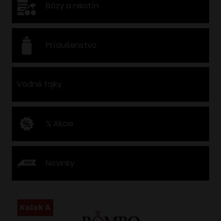
Bázy a nikotín
Príslušenstvo
Vodné fajky
% Akcie
Novinky
Kolok A