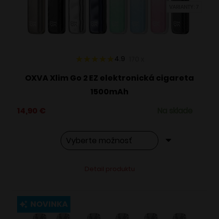
VARIANTY: 7
na
stránke
produktu.
4.9
170
x
OXVA Xlim Go 2 EZ elektronická cigareta
1500mAh
14,90
€
Na sklade
Tento
Alternative:
Detail produktu
produkt
má
viacero
NOVINKA
variantov.