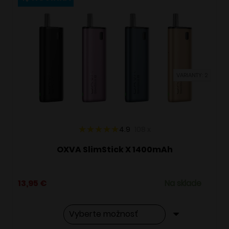
variantov.
Možnosti
si
môžete
vybrať
VARIANTY: 2
na
stránke
produktu.
4.9
108
x
OXVA SlimStick X 1400mAh
13,95
€
Na sklade