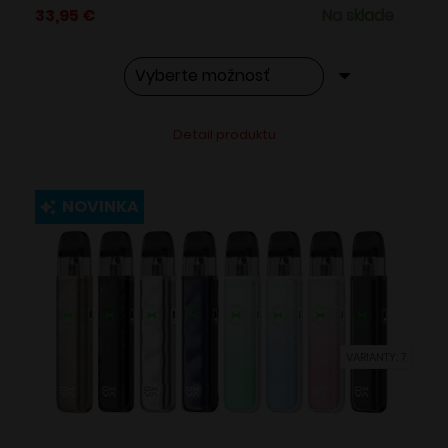
33,95
€
Na sklade
Tento
Alternative:
Detail produktu
produkt
má
viacero
NOVINKA
variantov.
Možnosti
si
môžete
vybrať
VARIANTY: 7
na
stránke
produktu.