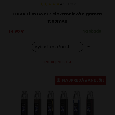
4.9
170
x
OXVA Xlim Go 2 EZ elektronická cigareta
1500mAh
14,90
€
Na sklade
Tento
Alternative:
Detail produktu
produkt
má
viacero
NAJPREDÁVANEJŠIE
variantov.
Možnosti
si
môžete
vybrať