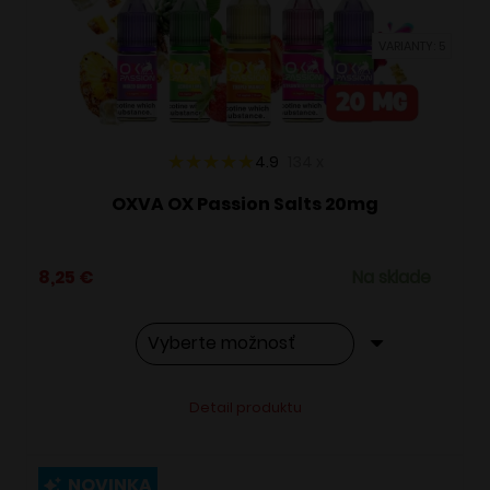
vybrať
VARIANTY: 5
na
stránke
produktu.
4.9
134
x
OXVA OX Passion Salts 20mg
8,25
€
Na sklade
Tento
Alternative:
Detail produktu
produkt
má
viacero
NOVINKA