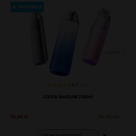
viacero
NOVINKA
variantov.
Možnosti
si
môžete
vybrať
VARIANTY: 2
na
stránke
produktu.
4.7
101
x
OXVA NeXLIM 2 Mini
16,95
€
Na sklade