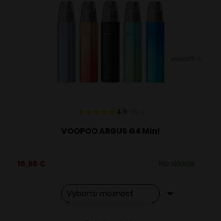
Možnosti
si
môžete
vybrať
VARIANTY: 5
na
stránke
produktu.
4.9
82
x
VOOPOO ARGUS G4 Mini
16,95
€
Na sklade
Tento
Alternative: