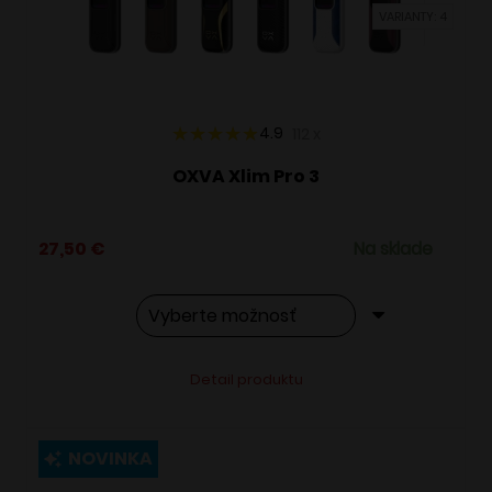
VARIANTY: 4
na
stránke
produktu.
4.9
112
x
OXVA Xlim Pro 3
27,50
€
Na sklade
Tento
Alternative:
Detail produktu
produkt
má
viacero
NOVINKA
variantov.