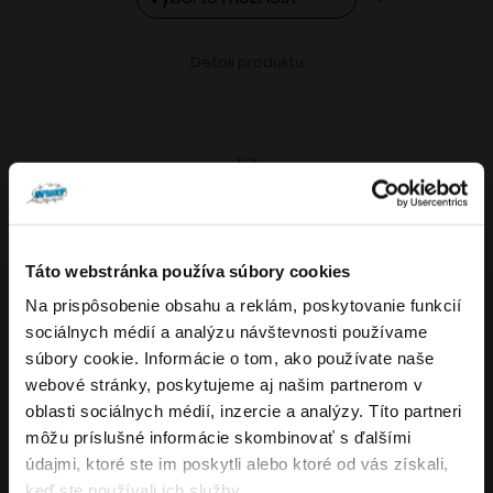
Tento
Alternative:
Detail produktu
produkt
má
viacero
variantov.
Možnosti
si
môžete
Táto webstránka používa súbory cookies
vybrať
Na prispôsobenie obsahu a reklám, poskytovanie funkcií
VARIANTY: 5
Overenie veku
na
sociálnych médií a analýzu návštevnosti používame
stránke
súbory cookie. Informácie o tom, ako používate naše
produktu.
webové stránky, poskytujeme aj našim partnerom v
Musíte mať aspoň
18
rokov pre vstup.
oblasti sociálnych médií, inzercie a analýzy. Títo partneri
4.8
176
x
ÁNO
môžu príslušné informácie skombinovať s ďalšími
OXVA NeXLIM GO elektronická cigareta
údajmi, ktoré ste im poskytli alebo ktoré od vás získali,
NIE
keď ste používali ich služby.