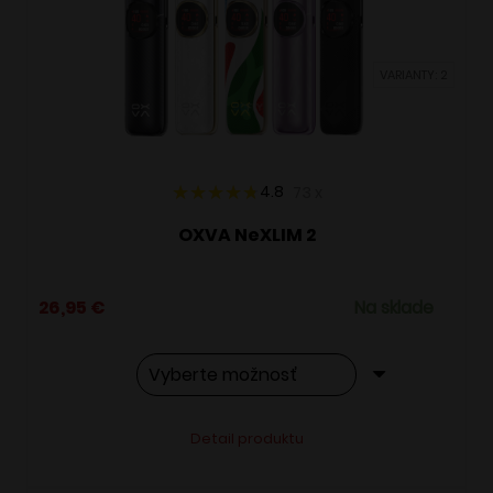
môžete
vybrať
VARIANTY: 2
na
stránke
produktu.
4.8
73
x
OXVA NeXLIM 2
26,95
€
Na sklade
Tento
Alternative:
Detail produktu
produkt
má