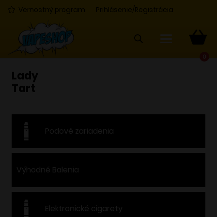
Vernostný program
Prihlásenie/Registrácia
0
Lady
Tart
Podové zariadenia
Výhodné Balenia
Elektronické cigarety