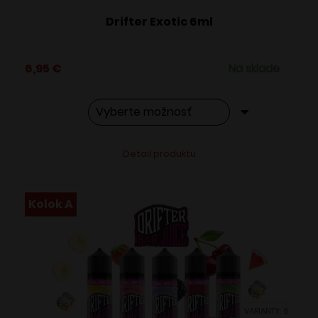
Drifter Exotic 6ml
6,95
€
Na sklade
Tento
Alternative:
Detail produktu
produkt
má
viacero
Kolok A
variantov.
Možnosti
si
môžete
vybrať
VARIANTY: 6