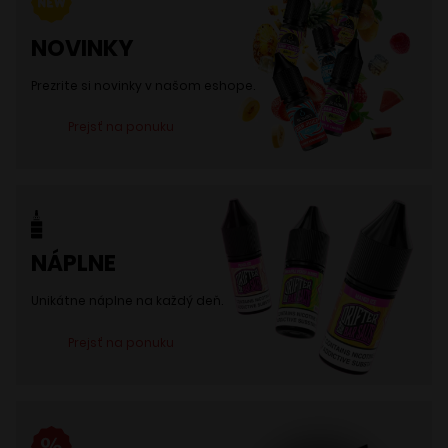
môžete
NOVINKY
vybrať
na
Prezrite si novinky v našom eshope.
stránke
Prejsť na ponuku
produktu.
NÁPLNE
Unikátne náplne na každý deň.
Prejsť na ponuku