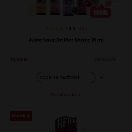
na
stránke
produktu.
4.9
143
x
Juice Sauz Drifter Shake 16 ml
13,50
€
Na sklade
Tento
Alternative:
Detail produktu
produkt
má
viacero
Kolok A
variantov.
Možnosti