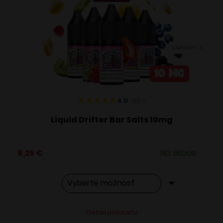
si
môžete
vybrať
VARIANTY: 3
na
stránke
produktu.
4.9
68
x
Liquid Drifter Bar Salts 10mg
8,25
€
Na sklade
Tento
Alternative:
Detail produktu
produkt