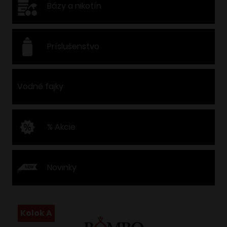
Bázy a nikotín
Príslušenstvo
Vodné fajky
% Akcie
Novinky
Kolok A