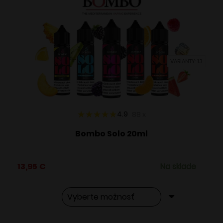
VARIANTY: 13
4.9
88
x
Bombo Solo 20ml
13,95
€
Na sklade
Tento
Alternative: