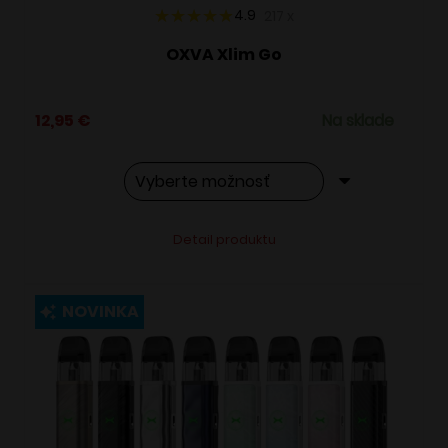
4.9
217
x
OXVA Xlim Go
12,95
€
Na sklade
Tento
Alternative:
Detail produktu
produkt
má
viacero
NOVINKA
variantov.
Možnosti
si
môžete
vybrať