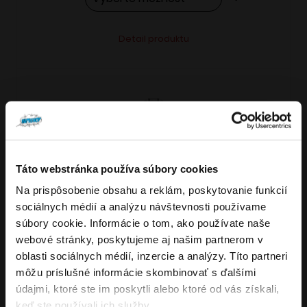
Tento
Alternative:
Detail produktu
produkt
má
viacero
variantov.
Možnosti
si
môžete
Táto webstránka používa súbory cookies
vybrať
Na prispôsobenie obsahu a reklám, poskytovanie funkcií
VARIANTY: 7
Overenie veku
na
sociálnych médií a analýzu návštevnosti používame
stránke
súbory cookie. Informácie o tom, ako používate naše
produktu.
webové stránky, poskytujeme aj našim partnerom v
Musíte mať aspoň
18
rokov pre vstup.
oblasti sociálnych médií, inzercie a analýzy. Títo partneri
4.8
176
x
ÁNO
môžu príslušné informácie skombinovať s ďalšími
OXVA NeXLIM GO elektronická cigareta
údajmi, ktoré ste im poskytli alebo ktoré od vás získali,
NIE
keď ste používali ich služby.