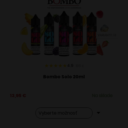
VARIANTY: 13
4.9
88
x
Bombo Solo 20ml
13,95
€
Na sklade
Tento
Alternative: