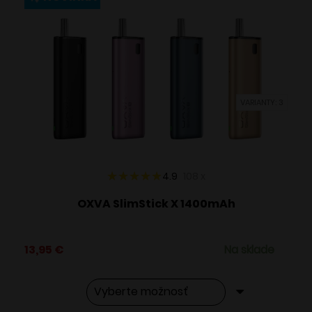
variantov.
Možnosti
si
môžete
vybrať
VARIANTY: 3
na
stránke
produktu.
4.9
108
x
OXVA SlimStick X 1400mAh
13,95
€
Na sklade