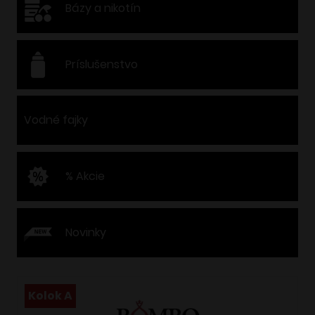
Bázy a nikotín
Príslušenstvo
Vodné fajky
% Akcie
Novinky
Kolok A