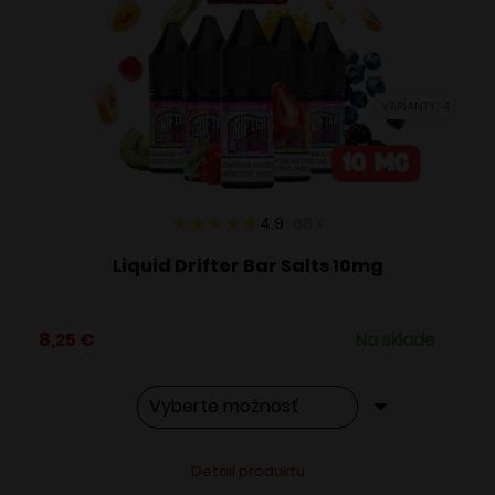
si
môžete
vybrať
VARIANTY: 4
na
stránke
produktu.
4.9
68
x
Liquid Drifter Bar Salts 10mg
8,25
€
Na sklade
Tento
Alternative:
Detail produktu
produkt