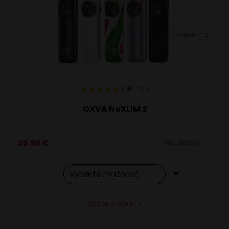
môžete
vybrať
VARIANTY: 2
na
stránke
produktu.
4.8
73
x
OXVA NeXLIM 2
26,95
€
Na sklade
Tento
Alternative:
Detail produktu
produkt
má