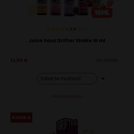
na
stránke
produktu.
4.9
143
x
Juice Sauz Drifter Shake 16 ml
13,50
€
Na sklade
Tento
Alternative:
Detail produktu
produkt
má
viacero
Kolok A
variantov.
Možnosti