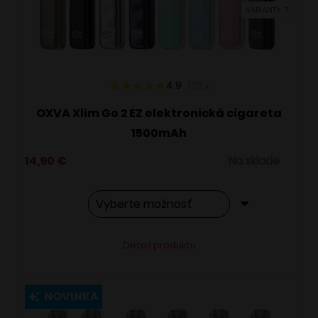
VARIANTY: 7
na
stránke
produktu.
4.9
170
x
OXVA Xlim Go 2 EZ elektronická cigareta
1500mAh
14,90
€
Na sklade
Tento
Alternative:
Detail produktu
produkt
má
viacero
NOVINKA
variantov.