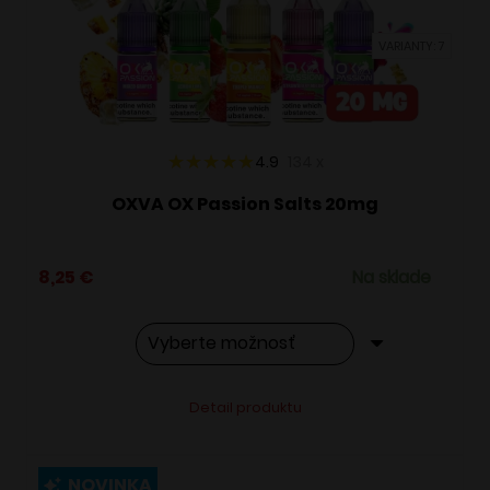
vybrať
VARIANTY: 7
na
stránke
produktu.
4.9
134
x
OXVA OX Passion Salts 20mg
8,25
€
Na sklade
Tento
Alternative:
Detail produktu
produkt
má
viacero
NOVINKA