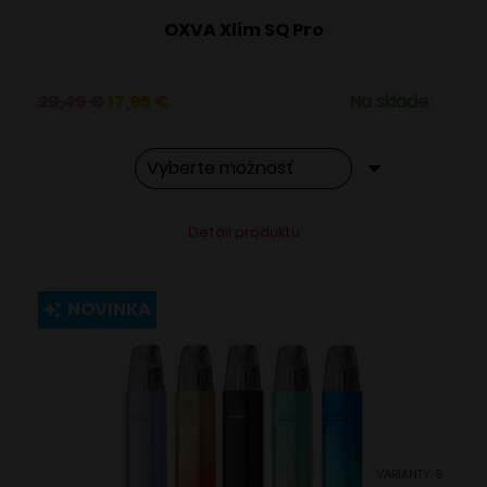
OXVA Xlim SQ Pro
Pôvodná
Aktuálna
29,49
€
17,95
€
Na sklade
cena
cena
bola:
je:
29,49 €.
17,95 €.
Tento
Alternative:
Detail produktu
produkt
má
viacero
NOVINKA
variantov.
Možnosti
si
môžete
vybrať
VARIANTY: 5