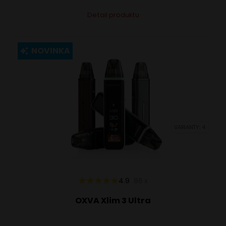
Tento
Alternative:
Detail produktu
produkt
má
viacero
NOVINKA
variantov.
Možnosti
si
môžete
vybrať
VARIANTY: 4
na
stránke
produktu.
4.9
86
x
OXVA Xlim 3 Ultra