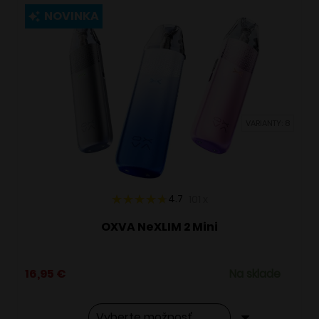
viacero
NOVINKA
variantov.
Možnosti
si
môžete
vybrať
VARIANTY: 8
na
stránke
produktu.
4.7
101
x
OXVA NeXLIM 2 Mini
16,95
€
Na sklade