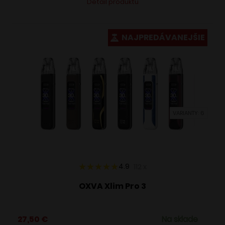
Detail produktu
produkt
má
viacero
NAJPREDÁVANEJŠIE
variantov.
Možnosti
si
môžete
vybrať
VARIANTY: 6
na
stránke
produktu.
4.9
112
x
OXVA Xlim Pro 3
27,50
€
Na sklade