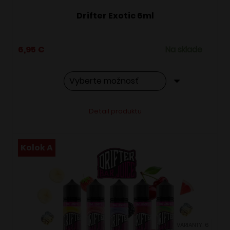
Drifter Exotic 6ml
6,95
€
Na sklade
Tento
Alternative:
Detail produktu
produkt
má
viacero
Kolok A
variantov.
Možnosti
si
môžete
vybrať
VARIANTY: 6