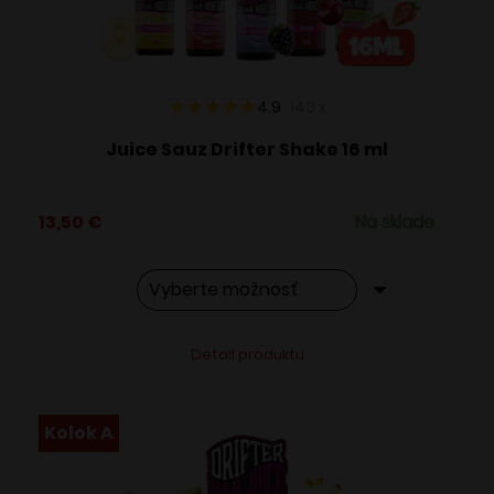
na
stránke
produktu.
4.9
143
x
Juice Sauz Drifter Shake 16 ml
13,50
€
Na sklade
Tento
Alternative:
Detail produktu
produkt
má
viacero
Kolok A
variantov.
Možnosti