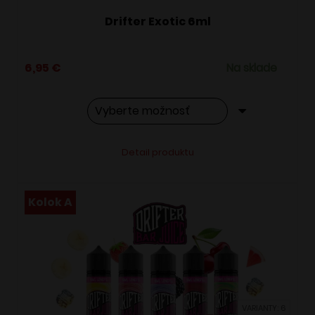
Drifter Exotic 6ml
6,95
€
Na sklade
Tento
Alternative:
Detail produktu
produkt
má
viacero
Kolok A
variantov.
Možnosti
si
môžete
vybrať
VARIANTY: 6