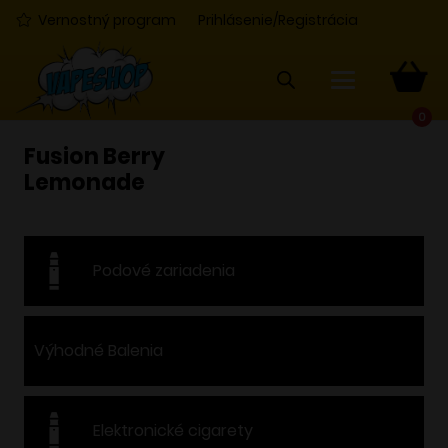
Vernostný program
Prihlásenie/Registrácia
0
Fusion Berry
Lemonade
Podové zariadenia
Výhodné Balenia
Elektronické cigarety