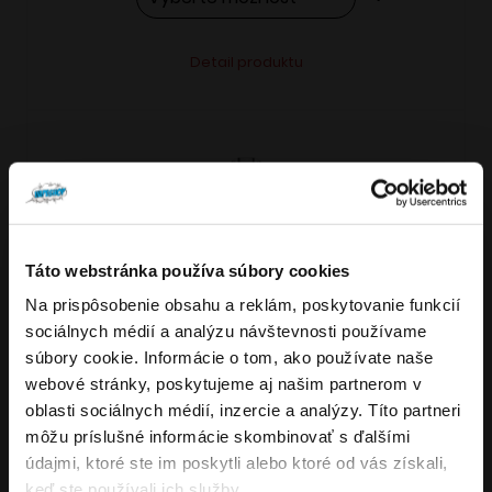
Tento
Alternative:
Detail produktu
produkt
má
viacero
variantov.
Možnosti
si
môžete
Táto webstránka používa súbory cookies
vybrať
Na prispôsobenie obsahu a reklám, poskytovanie funkcií
VARIANTY: 7
Overenie veku
na
sociálnych médií a analýzu návštevnosti používame
stránke
súbory cookie. Informácie o tom, ako používate naše
produktu.
webové stránky, poskytujeme aj našim partnerom v
Musíte mať aspoň
18
rokov pre vstup.
oblasti sociálnych médií, inzercie a analýzy. Títo partneri
4.8
176
x
ÁNO
môžu príslušné informácie skombinovať s ďalšími
OXVA NeXLIM GO elektronická cigareta
údajmi, ktoré ste im poskytli alebo ktoré od vás získali,
NIE
keď ste používali ich služby.