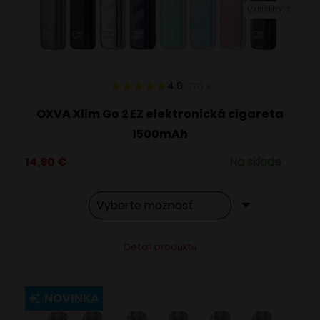
VARIANTY: 7
na
stránke
produktu.
4.9
170
x
OXVA Xlim Go 2 EZ elektronická cigareta
1500mAh
14,90
€
Na sklade
Tento
Alternative:
Detail produktu
produkt
má
viacero
NOVINKA
variantov.