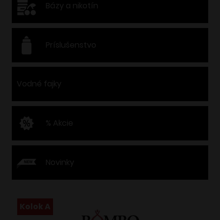
Bázy a nikotín
Príslušenstvo
Vodné fajky
% Akcie
Novinky
Kolok A