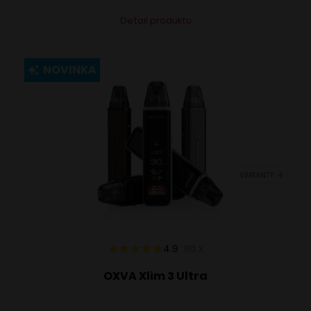
Tento
Alternative:
Detail produktu
produkt
má
viacero
NOVINKA
variantov.
Možnosti
si
môžete
vybrať
VARIANTY: 4
na
stránke
produktu.
4.9
86
x
OXVA Xlim 3 Ultra