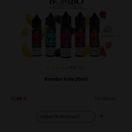
VARIANTY: 13
4.9
88
x
Bombo Solo 20ml
13,95
€
Na sklade
Tento
Alternative: