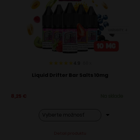
si
môžete
vybrať
VARIANTY: 4
na
stránke
produktu.
4.9
68
x
Liquid Drifter Bar Salts 10mg
8,25
€
Na sklade
Tento
Alternative:
Detail produktu
produkt