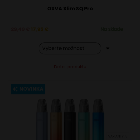
OXVA Xlim SQ Pro
Pôvodná
Aktuálna
29,49
€
17,95
€
Na sklade
cena
cena
bola:
je:
29,49 €.
17,95 €.
Tento
Alternative:
Detail produktu
produkt
má
viacero
NOVINKA
variantov.
Možnosti
si
môžete
vybrať
VARIANTY: 5