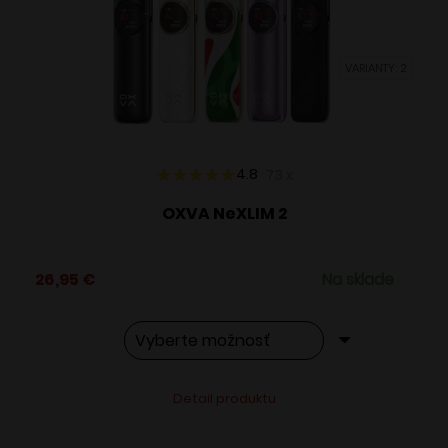
môžete
vybrať
VARIANTY: 2
na
stránke
produktu.
4.8
73
x
OXVA NeXLIM 2
26,95
€
Na sklade
Tento
Alternative:
Detail produktu
produkt
má