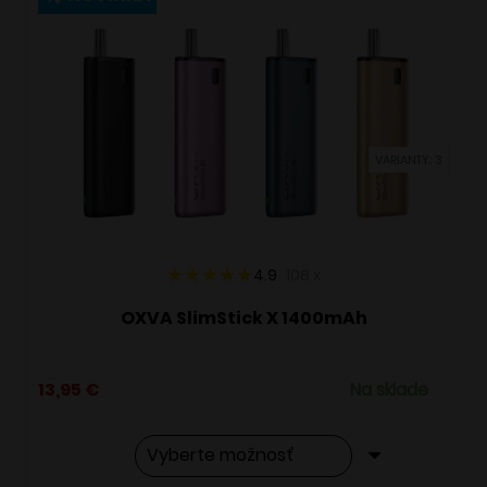
variantov.
Možnosti
si
môžete
vybrať
VARIANTY: 3
na
stránke
produktu.
4.9
108
x
OXVA SlimStick X 1400mAh
13,95
€
Na sklade