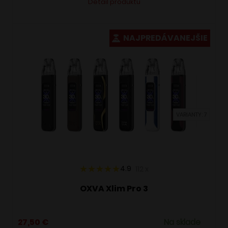
Detail produktu
produkt
má
viacero
NAJPREDÁVANEJŠIE
variantov.
Možnosti
si
môžete
vybrať
VARIANTY: 7
na
stránke
produktu.
4.9
112
x
OXVA Xlim Pro 3
27,50
€
Na sklade