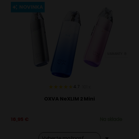
viacero
NOVINKA
variantov.
Možnosti
si
môžete
vybrať
VARIANTY: 8
na
stránke
produktu.
4.7
101
x
OXVA NeXLIM 2 Mini
16,95
€
Na sklade