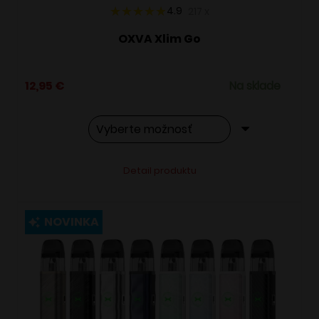
4.9
217
x
OXVA Xlim Go
12,95
€
Na sklade
Tento
Alternative:
Detail produktu
produkt
má
viacero
NOVINKA
variantov.
Možnosti
si
môžete
vybrať