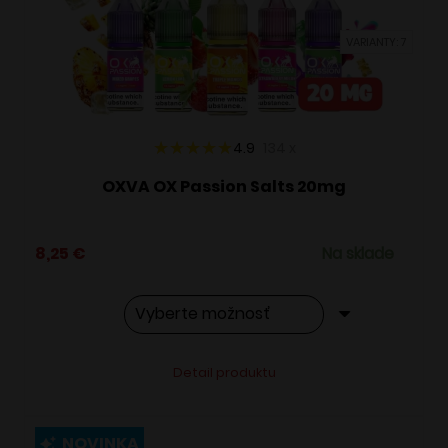
vybrať
VARIANTY: 7
na
stránke
produktu.
4.9
134
x
OXVA OX Passion Salts 20mg
8,25
€
Na sklade
Tento
Alternative:
Detail produktu
produkt
má
viacero
NOVINKA