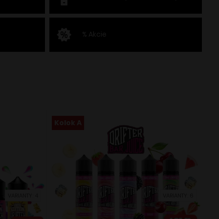
% Akcie
Kolok A
VARIANTY: 4
VARIANTY: 6