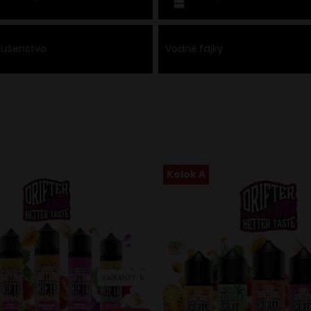
slušenstvo
Vodné fajky
Kolok A
VARIANTY: 5