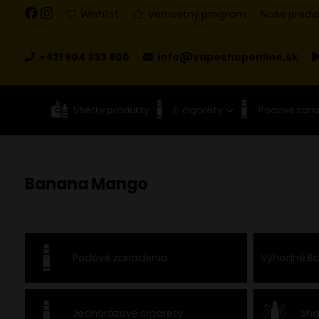
Wishlist
Vernostný program
Naše preda
+421 904 333 800
info@vapeshoponline.sk
Všetky produkty
E-cigarety
Podové zari
Banana Mango
Podové zariadenia
Výhodné Ba
Jednorázové cigarety
Sha