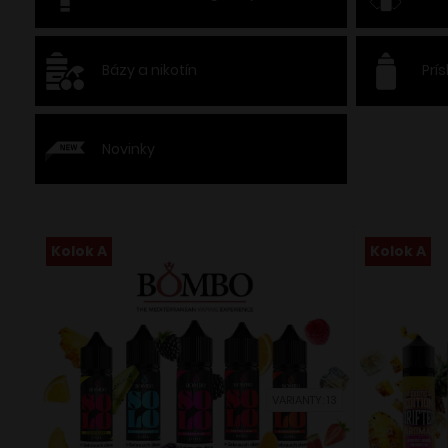
Bázy a nikotín
Prí
Novinky
Kolok A
Kolok A
VARIANTY: 13