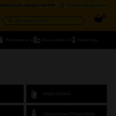
adarmo pri nákupe nad 49€
Prihlásenie/Registrácia
0
Products
search
Príslušenstvo
Bázy a nikotín
Vodné fajky
Módy a batérie
Clearomizery / Žhavící hlavy