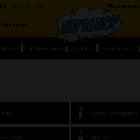
jne
Kontakt
Blog
Doprava z
Ako začať
adenia
Shake & Vape
Náplne
Clearomizery
lenia
Elektronické cigarety
ke & Vape
Náplne