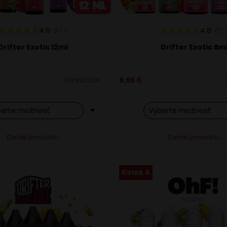
4.8
87
x
4.8
87
Drifter Exotic 12ml
Drifter Exotic 6m
Na sklade
6,95
€
o
Tento
Alternative:
Alternati
Detail produktu
Detail produktu
ukt
produkt
má
ero
viacero
Kolok A
ntov.
variantov.
osti
Možnosti
si
ete
môžete
ať
vybrať