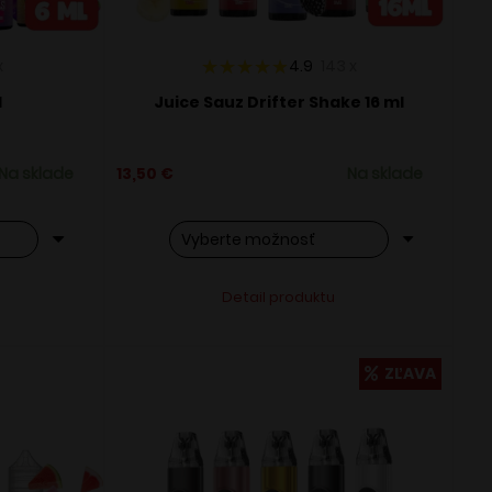
x
4.9
143
x
l
Juice Sauz Drifter Shake 16 ml
Na sklade
13,50
€
Na sklade
Tento
ve:
Alternative:
Detail produktu
produkt
má
viacero
ZĽAVA
variantov.
Možnosti
si
môžete
vybrať