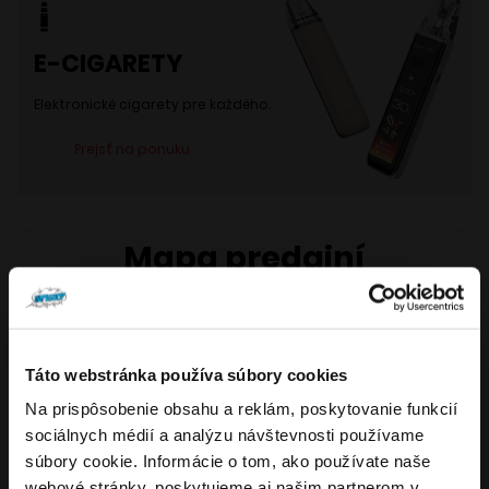
E-CIGARETY
Elektronické cigarety pre každého.
Prejsť na ponuku
Mapa predajní
Všetky naše kamenné predajne ponúkajú len ten
najlepší sortiment v oblasti elektronických cigariet a
Táto webstránka používa súbory cookies
príslušenstva.
Na prispôsobenie obsahu a reklám, poskytovanie funkcií
Overenie veku
sociálnych médií a analýzu návštevnosti používame
súbory cookie. Informácie o tom, ako používate naše
webové stránky, poskytujeme aj našim partnerom v