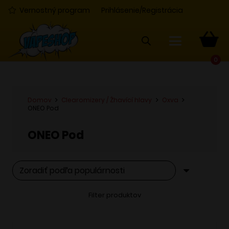
Vernostný program
Prihlásenie/Registrácia
0
Domov
Clearomizery / Žhavící hlavy
Oxva
ONEO Pod
ONEO Pod
Filter produktov