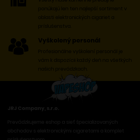
ponúkajú len ten najlepší sortiment v
oblasti elektronických cigariet a
príslušenstva.
Vyškolený personál
Profesionálne vyškolení personál je
vám k dispozícii každý deň na všetkých
našich prevádzkach.
JRJ Company, s.r.o.
Prevádzkujeme eshop a sieť špecializovaných
obchodov s elektronickými cigaretami a komplet
príslušenstvom.