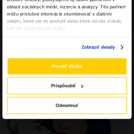
Musíte mať aspoň
18
rokov pre vstup.
oblasti sociálnych médií, inzercie a analýzy. Títo partneri
ÁNO
môžu príslušné informácie skombinovať s ďalšími
údajmi, ktoré ste im poskytli alebo ktoré od vás získali,
NIE
keď ste používali ich služby.
Zobraziť detaily
Povoliť všetko
Prispôsobiť
Odmietnuť