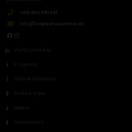
+421 902 681 021
info@vapeshoponline.sk
Všetky produkty
E-cigarety
Podové zariadenia
Shake & Vape
Náplne
Clearomizery