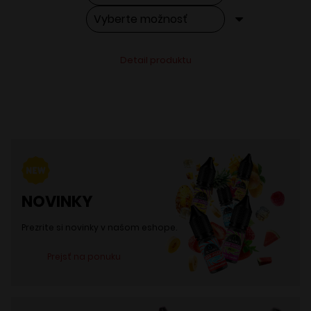
Tento
Alternative:
Detail produktu
produkt
má
viacero
variantov.
Možnosti
si
môžete
NOVINKY
vybrať
na
Prezrite si novinky v našom eshope.
stránke
Prejsť na ponuku
produktu.