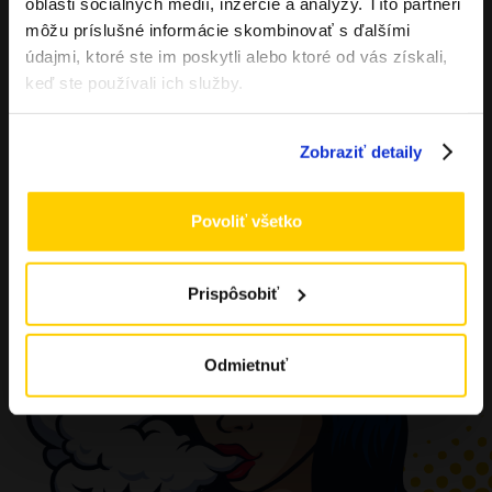
oblasti sociálnych médií, inzercie a analýzy. Títo partneri
ÁNO
môžu príslušné informácie skombinovať s ďalšími
údajmi, ktoré ste im poskytli alebo ktoré od vás získali,
NIE
keď ste používali ich služby.
Zobraziť detaily
Povoliť všetko
Prispôsobiť
Odmietnuť