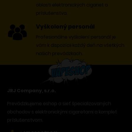
oblasti elektronických cigariet a
príslušenstva.
Vyškolený personál
Profesionálne vyškolení personál je
vám k dispozícii každý deň na všetkých
našich prevádzkach.
JRJ Company, s.r.o.
Prevádzkujeme eshop a sieť špecializovaných
obchodov s elektronickými cigaretami a komplet
príslušenstvom.