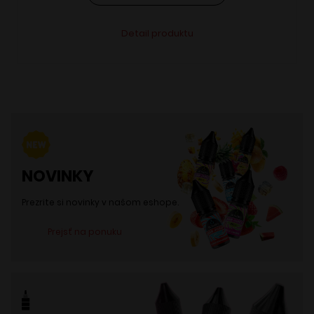
Tento
Alternative:
Detail produktu
produkt
má
viacero
variantov.
Možnosti
si
môžete
NOVINKY
vybrať
na
Prezrite si novinky v našom eshope.
stránke
Prejsť na ponuku
produktu.