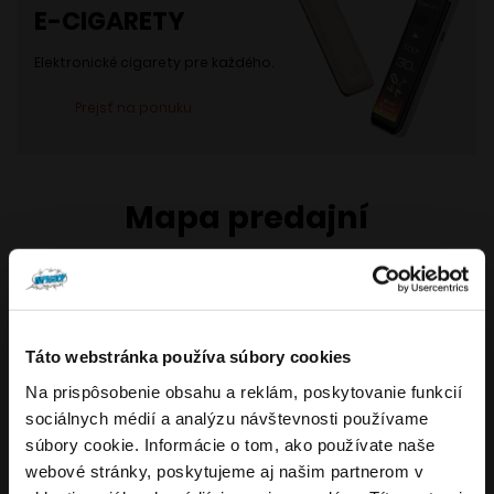
E-CIGARETY
Elektronické cigarety pre každého.
Prejsť na ponuku
Mapa predajní
Všetky naše kamenné predajne ponúkajú len ten
najlepší sortiment v oblasti elektronických cigariet a
príslušenstva.
Táto webstránka používa súbory cookies
Na prispôsobenie obsahu a reklám, poskytovanie funkcií
Overenie veku
sociálnych médií a analýzu návštevnosti používame
súbory cookie. Informácie o tom, ako používate naše
webové stránky, poskytujeme aj našim partnerom v
Musíte mať aspoň
18
rokov pre vstup.