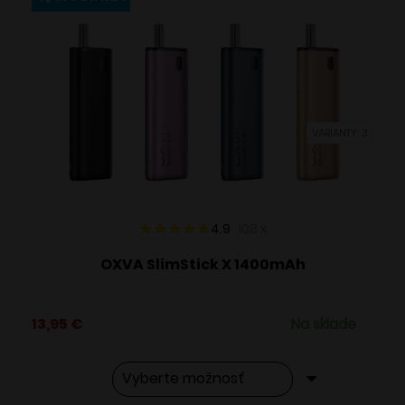
variantov.
Možnosti
si
môžete
vybrať
VARIANTY: 3
na
stránke
produktu.
4.9
108
x
OXVA SlimStick X 1400mAh
13,95
€
Na sklade