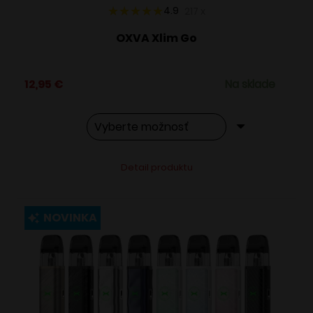
4.9
217
x
OXVA Xlim Go
12,95
€
Na sklade
Tento
Alternative:
Detail produktu
produkt
má
viacero
NOVINKA
variantov.
Možnosti
si
môžete
vybrať