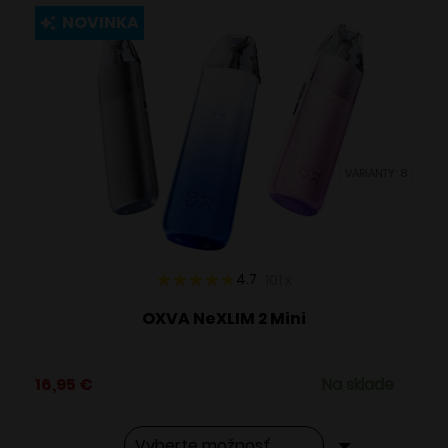
viacero
NOVINKA
variantov.
Možnosti
si
môžete
vybrať
VARIANTY: 8
na
stránke
produktu.
4.7
101
x
OXVA NeXLIM 2 Mini
16,95
€
Na sklade