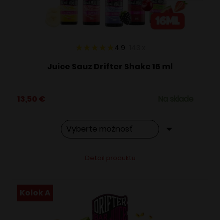
na
stránke
produktu.
4.9
143
x
Juice Sauz Drifter Shake 16 ml
13,50
€
Na sklade
Tento
Alternative:
Detail produktu
produkt
má
viacero
Kolok A
variantov.
Možnosti