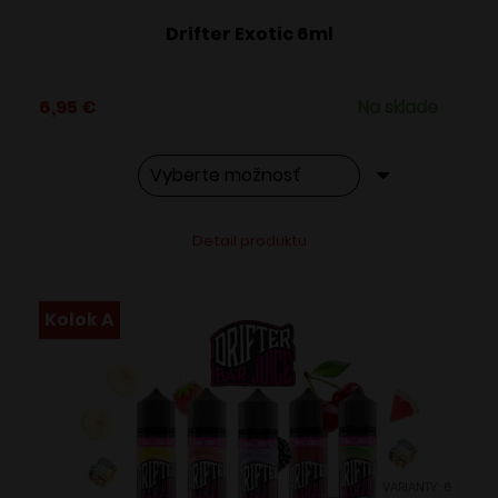
Drifter Exotic 6ml
6,95
€
Na sklade
Tento
Alternative:
Detail produktu
produkt
má
viacero
Kolok A
variantov.
Možnosti
si
môžete
vybrať
VARIANTY: 6