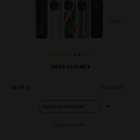
môžete
vybrať
VARIANTY: 2
na
stránke
produktu.
4.8
73
x
OXVA NeXLIM 2
26,95
€
Na sklade
Tento
Alternative:
Detail produktu
produkt
má