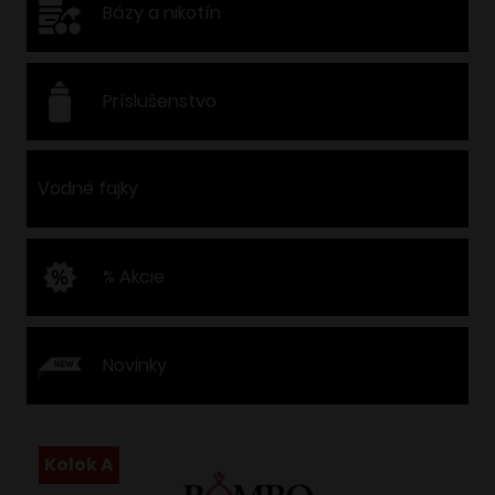
Bázy a nikotín
Príslušenstvo
Vodné fajky
% Akcie
Novinky
Kolok A