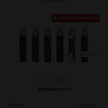
Detail produktu
produkt
má
viacero
NAJPREDÁVANEJŠIE
variantov.
Možnosti
si
môžete
vybrať
VARIANTY: 6
na
stránke
produktu.
4.9
112
x
OXVA Xlim Pro 3
27,50
€
Na sklade