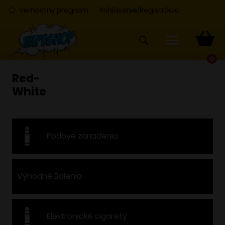
Vernostný program
Prihlásenie/Registrácia
0
Red-
White
Podové zariadenia
Výhodné Balenia
Elektronické cigarety