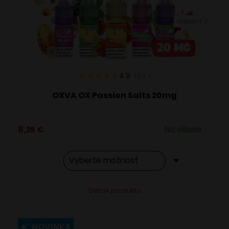
vybrať
VARIANTY: 7
na
stránke
produktu.
4.9
134
x
OXVA OX Passion Salts 20mg
8,25
€
Na sklade
Tento
Alternative:
Detail produktu
produkt
má
viacero
NOVINKA