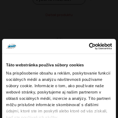
Tento
Alternative:
Detail produktu
produkt
má
viacero
variantov.
Možnosti
si
môžete
Táto webstránka používa súbory cookies
vybrať
Na prispôsobenie obsahu a reklám, poskytovanie funkcií
VARIANTY: 7
Overenie veku
na
sociálnych médií a analýzu návštevnosti používame
stránke
súbory cookie. Informácie o tom, ako používate naše
produktu.
webové stránky, poskytujeme aj našim partnerom v
Musíte mať aspoň
18
rokov pre vstup.
oblasti sociálnych médií, inzercie a analýzy. Títo partneri
4.8
176
x
ÁNO
môžu príslušné informácie skombinovať s ďalšími
OXVA NeXLIM GO elektronická cigareta
údajmi, ktoré ste im poskytli alebo ktoré od vás získali,
NIE
keď ste používali ich služby.