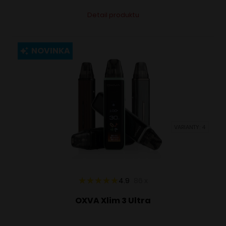
Tento
Alternative:
Detail produktu
produkt
má
viacero
NOVINKA
variantov.
Možnosti
si
môžete
vybrať
VARIANTY: 4
na
stránke
produktu.
4.9
86
x
OXVA Xlim 3 Ultra