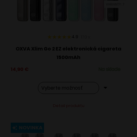
VARIANTY: 7
na
stránke
produktu.
4.9
170
x
OXVA Xlim Go 2 EZ elektronická cigareta
1500mAh
14,90
€
Na sklade
Tento
Alternative:
Detail produktu
produkt
má
viacero
NOVINKA
variantov.