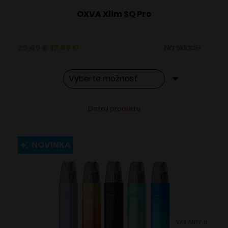
OXVA Xlim SQ Pro
Pôvodná
Aktuálna
29,49
€
17,95
€
Na sklade
cena
cena
bola:
je:
29,49 €.
17,95 €.
Tento
Alternative:
Detail produktu
produkt
má
viacero
NOVINKA
variantov.
Možnosti
si
môžete
vybrať
VARIANTY: 5