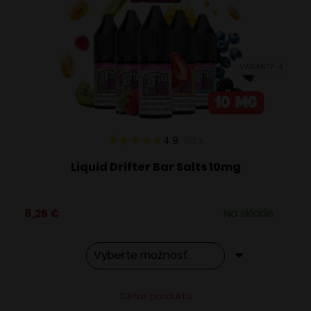
si
môžete
vybrať
VARIANTY: 4
na
stránke
produktu.
4.9
68
x
Liquid Drifter Bar Salts 10mg
8,25
€
Na sklade
Tento
Alternative:
Detail produktu
produkt