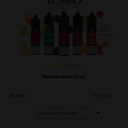
VARIANTY: 13
4.9
88
x
Bombo Solo 20ml
13,95
€
Na sklade
Tento
Alternative: