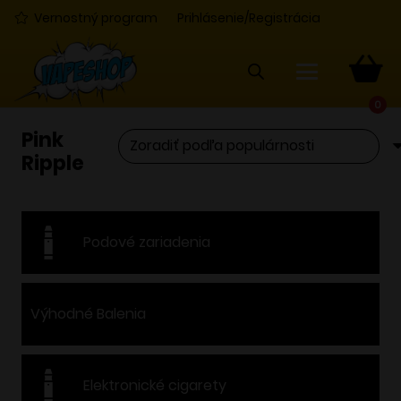
Vernostný program
Prihlásenie/Registrácia
0
Pink
Ripple
Podové zariadenia
Výhodné Balenia
Elektronické cigarety