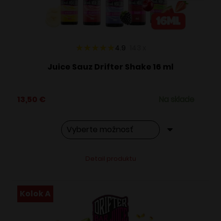
na
stránke
produktu.
4.9
143
x
Juice Sauz Drifter Shake 16 ml
13,50
€
Na sklade
Tento
Alternative:
Detail produktu
produkt
má
viacero
Kolok A
variantov.
Možnosti