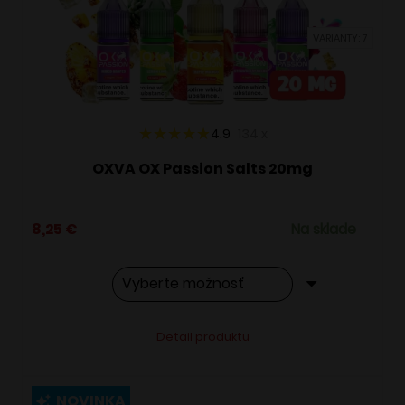
vybrať
VARIANTY: 7
na
stránke
produktu.
4.9
134
x
OXVA OX Passion Salts 20mg
8,25
€
Na sklade
Tento
Alternative:
Detail produktu
produkt
má
viacero
NOVINKA