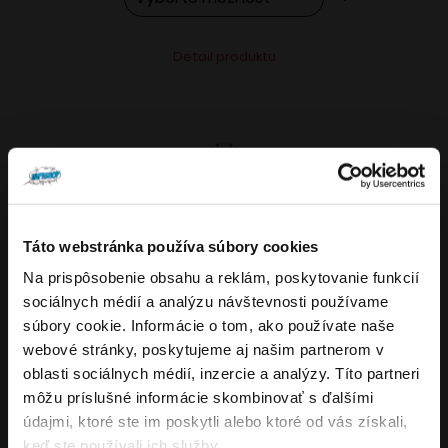
Tento
Alternative:
Detail produktu
produkt
má
viacero
variantov.
Možnosti
si
môžete
Táto webstránka používa súbory cookies
vybrať
Na prispôsobenie obsahu a reklám, poskytovanie funkcií
VARIANTY: 7
Overenie veku
na
sociálnych médií a analýzu návštevnosti používame
stránke
súbory cookie. Informácie o tom, ako používate naše
produktu.
webové stránky, poskytujeme aj našim partnerom v
Musíte mať aspoň
18
rokov pre vstup.
oblasti sociálnych médií, inzercie a analýzy. Títo partneri
4.8
176
x
ÁNO
môžu príslušné informácie skombinovať s ďalšími
OXVA NeXLIM GO elektronická cigareta
údajmi, ktoré ste im poskytli alebo ktoré od vás získali,
NIE
keď ste používali ich služby.