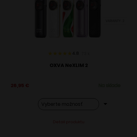
môžete
vybrať
VARIANTY: 2
na
stránke
produktu.
4.8
73
x
OXVA NeXLIM 2
26,95
€
Na sklade
Tento
Alternative:
Detail produktu
produkt
má