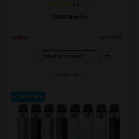
4.9
217
x
OXVA Xlim Go
12,95
€
Na sklade
Tento
Alternative:
Detail produktu
produkt
má
viacero
NOVINKA
variantov.
Možnosti
si
môžete
vybrať