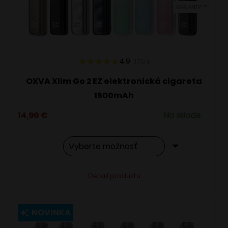
VARIANTY: 7
na
stránke
produktu.
4.9
170
x
OXVA Xlim Go 2 EZ elektronická cigareta
1500mAh
14,90
€
Na sklade
Tento
Alternative:
Detail produktu
produkt
má
viacero
NOVINKA
variantov.