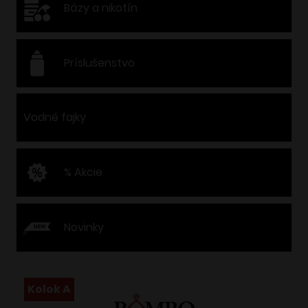
Bázy a nikotín
Príslušenstvo
Vodné fajky
% Akcie
Novinky
Kolok A