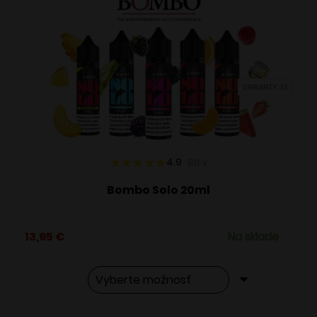
VARIANTY: 13
4.9
88
x
Bombo Solo 20ml
13,95
€
Na sklade
Tento
Alternative: