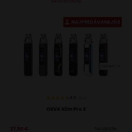
Detail produktu
produkt
má
viacero
NAJPREDÁVANEJŠIE
variantov.
Možnosti
si
môžete
vybrať
VARIANTY: 6
na
stránke
produktu.
4.9
112
x
OXVA Xlim Pro 3
27,50
€
Na sklade