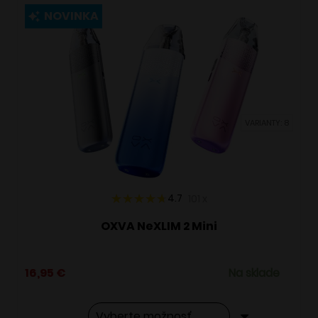
viacero
NOVINKA
variantov.
Možnosti
si
môžete
vybrať
VARIANTY: 8
na
stránke
produktu.
4.7
101
x
OXVA NeXLIM 2 Mini
16,95
€
Na sklade