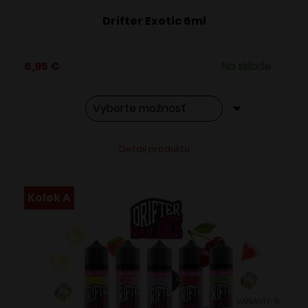
Drifter Exotic 6ml
6,95
€
Na sklade
Tento
Alternative:
Detail produktu
produkt
má
viacero
Kolok A
variantov.
Možnosti
si
môžete
vybrať
VARIANTY: 6