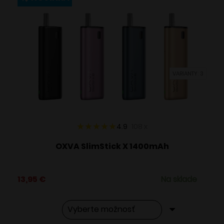
variantov.
Možnosti
si
môžete
vybrať
VARIANTY: 3
na
stránke
produktu.
4.9
108
x
OXVA SlimStick X 1400mAh
13,95
€
Na sklade