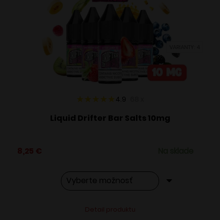
si
môžete
vybrať
VARIANTY: 4
na
stránke
produktu.
4.9
68
x
Liquid Drifter Bar Salts 10mg
8,25
€
Na sklade
Tento
Alternative:
Detail produktu
produkt