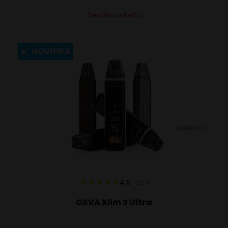
Tento
Alternative:
Detail produktu
produkt
má
viacero
NOVINKA
variantov.
Možnosti
si
môžete
vybrať
VARIANTY: 4
na
stránke
produktu.
4.9
86
x
OXVA Xlim 3 Ultra