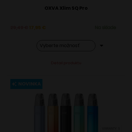
OXVA Xlim SQ Pro
Pôvodná
Aktuálna
29,49
€
17,95
€
Na sklade
cena
cena
bola:
je:
29,49 €.
17,95 €.
Tento
Alternative:
Detail produktu
produkt
má
viacero
NOVINKA
variantov.
Možnosti
si
môžete
vybrať
VARIANTY: 5