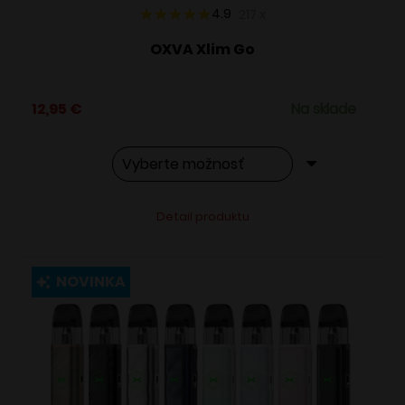
4.9
217
x
OXVA Xlim Go
12,95
€
Na sklade
Tento
Alternative:
Detail produktu
produkt
má
viacero
NOVINKA
variantov.
Možnosti
si
môžete
vybrať