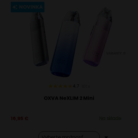
viacero
NOVINKA
variantov.
Možnosti
si
môžete
vybrať
VARIANTY: 8
na
stránke
produktu.
4.7
101
x
OXVA NeXLIM 2 Mini
16,95
€
Na sklade