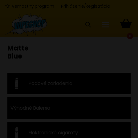
Vernostný program
Prihlásenie/Registrácia
0
Matte
Blue
Podové zariadenia
Výhodné Balenia
Elektronické cigarety