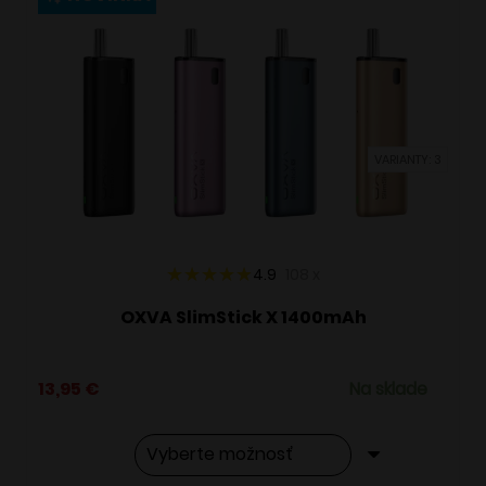
variantov.
Možnosti
si
môžete
vybrať
VARIANTY: 3
na
stránke
produktu.
4.9
108
x
OXVA SlimStick X 1400mAh
13,95
€
Na sklade