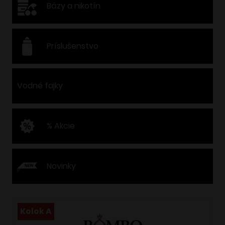
Bázy a nikotín
Príslušenstvo
Vodné fajky
% Akcie
Novinky
Kolok A