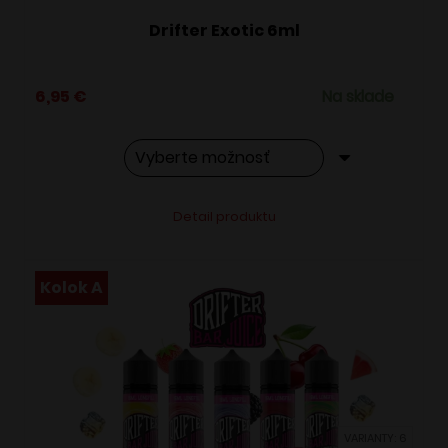
Drifter Exotic 6ml
6,95
€
Na sklade
Tento
Alternative:
Detail produktu
produkt
má
viacero
Kolok A
variantov.
Možnosti
si
môžete
vybrať
VARIANTY: 6