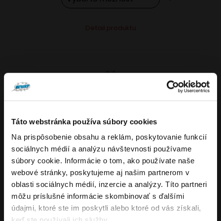
Tento
Alternative:
Detail produktu
produkt
má
viacero
variantov.
Možnosti
si
môžete
Táto webstránka používa súbory cookies
vybrať
Na prispôsobenie obsahu a reklám, poskytovanie funkcií
VARIANTY: 7
Overenie veku
na
sociálnych médií a analýzu návštevnosti používame
stránke
súbory cookie. Informácie o tom, ako používate naše
produktu.
webové stránky, poskytujeme aj našim partnerom v
Musíte mať aspoň
18
rokov pre vstup.
oblasti sociálnych médií, inzercie a analýzy. Títo partneri
4.8
176
x
ÁNO
môžu príslušné informácie skombinovať s ďalšími
OXVA NeXLIM GO elektronická cigareta
údajmi, ktoré ste im poskytli alebo ktoré od vás získali,
NIE
keď ste používali ich služby.