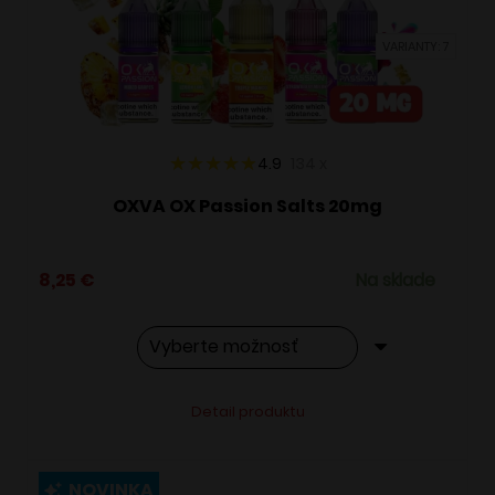
vybrať
VARIANTY: 7
na
stránke
produktu.
4.9
134
x
OXVA OX Passion Salts 20mg
8,25
€
Na sklade
Tento
Alternative:
Detail produktu
produkt
má
viacero
NOVINKA