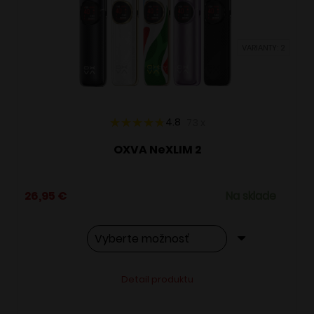
môžete
vybrať
VARIANTY: 2
na
stránke
produktu.
4.8
73
x
OXVA NeXLIM 2
26,95
€
Na sklade
Tento
Alternative:
Detail produktu
produkt
má