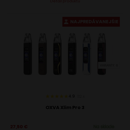
Detail produktu
produkt
má
viacero
NAJPREDÁVANEJŠIE
variantov.
Možnosti
si
môžete
vybrať
VARIANTY: 6
na
stránke
produktu.
4.9
112
x
OXVA Xlim Pro 3
27,50
€
Na sklade