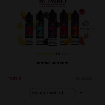
VARIANTY: 13
4.9
88
x
Bombo Solo 20ml
13,95
€
Na sklade
Tento
Alternative: