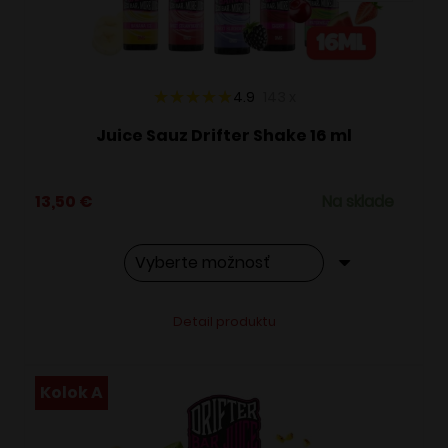
na
stránke
produktu.
4.9
143
x
Juice Sauz Drifter Shake 16 ml
13,50
€
Na sklade
Tento
Alternative:
Detail produktu
produkt
má
viacero
Kolok A
variantov.
Možnosti