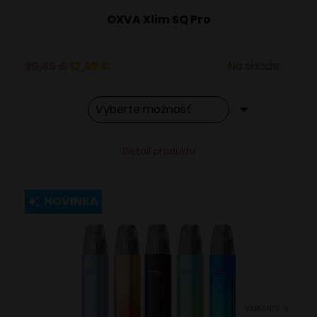
OXVA Xlim SQ Pro
Pôvodná
Aktuálna
29,49
€
17,95
€
Na sklade
cena
cena
bola:
je:
29,49 €.
17,95 €.
Tento
Alternative:
Detail produktu
produkt
má
viacero
NOVINKA
variantov.
Možnosti
si
môžete
vybrať
VARIANTY: 5