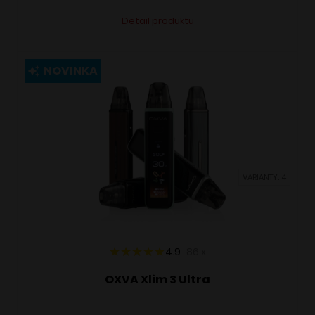
Tento
Alternative:
Detail produktu
produkt
má
viacero
NOVINKA
variantov.
Možnosti
si
môžete
vybrať
VARIANTY: 4
na
stránke
produktu.
4.9
86
x
OXVA Xlim 3 Ultra