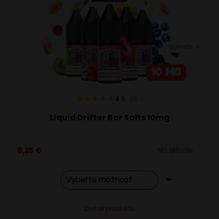
si
môžete
vybrať
VARIANTY: 4
na
stránke
produktu.
4.9
68
x
Liquid Drifter Bar Salts 10mg
8,25
€
Na sklade
Tento
Alternative:
Detail produktu
produkt