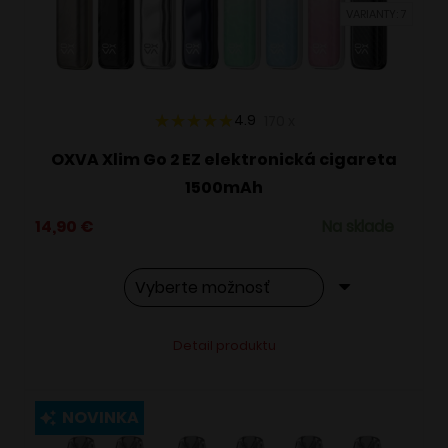
VARIANTY: 7
na
stránke
produktu.
4.9
170
x
OXVA Xlim Go 2 EZ elektronická cigareta
1500mAh
14,90
€
Na sklade
Tento
Alternative:
Detail produktu
produkt
má
viacero
NOVINKA
variantov.