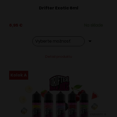
Drifter Exotic 6ml
6,95
€
Na sklade
Tento
Alternative:
Detail produktu
produkt
má
viacero
Kolok A
variantov.
Možnosti
si
môžete
vybrať
VARIANTY: 6