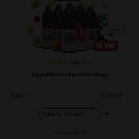
si
môžete
vybrať
VARIANTY: 4
na
stránke
produktu.
4.9
68
x
Liquid Drifter Bar Salts 10mg
8,25
€
Na sklade
Tento
Alternative:
Detail produktu
produkt