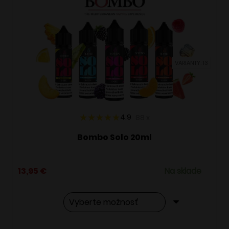
VARIANTY: 13
4.9
88
x
Bombo Solo 20ml
13,95
€
Na sklade
Tento
Alternative: