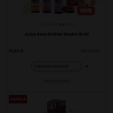
na
stránke
produktu.
4.9
143
x
Juice Sauz Drifter Shake 16 ml
13,50
€
Na sklade
Tento
Alternative:
Detail produktu
produkt
má
viacero
Kolok A
variantov.
Možnosti