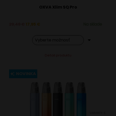
OXVA Xlim SQ Pro
Pôvodná
Aktuálna
29,49
€
17,95
€
Na sklade
cena
cena
bola:
je:
29,49 €.
17,95 €.
Tento
Alternative:
Detail produktu
produkt
má
viacero
NOVINKA
variantov.
Možnosti
si
môžete
vybrať
VARIANTY: 5