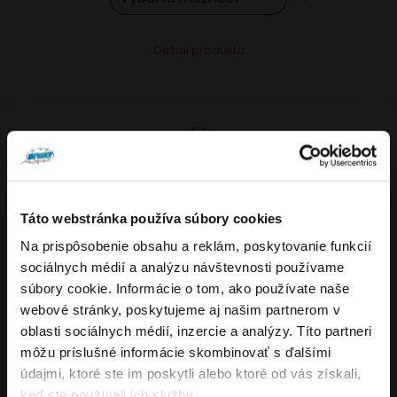
Tento
Alternative:
Detail produktu
produkt
má
viacero
variantov.
Možnosti
si
môžete
Táto webstránka používa súbory cookies
vybrať
Na prispôsobenie obsahu a reklám, poskytovanie funkcií
VARIANTY: 7
Overenie veku
na
sociálnych médií a analýzu návštevnosti používame
stránke
súbory cookie. Informácie o tom, ako používate naše
produktu.
webové stránky, poskytujeme aj našim partnerom v
Musíte mať aspoň
18
rokov pre vstup.
oblasti sociálnych médií, inzercie a analýzy. Títo partneri
4.8
176
x
ÁNO
môžu príslušné informácie skombinovať s ďalšími
OXVA NeXLIM GO elektronická cigareta
údajmi, ktoré ste im poskytli alebo ktoré od vás získali,
NIE
keď ste používali ich služby.