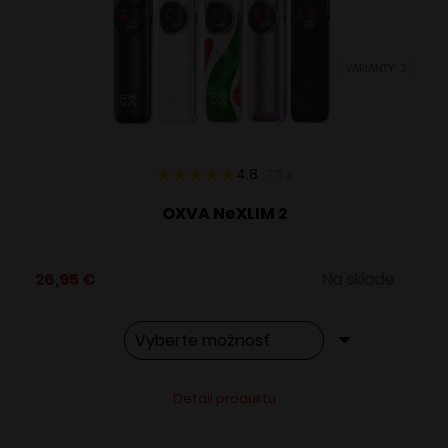
môžete
vybrať
VARIANTY: 2
na
stránke
produktu.
4.8
73
x
OXVA NeXLIM 2
26,95
€
Na sklade
Tento
Alternative:
Detail produktu
produkt
má