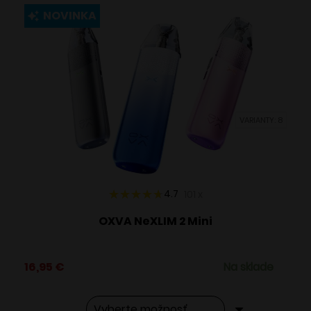
viacero
NOVINKA
variantov.
Možnosti
si
môžete
vybrať
VARIANTY: 8
na
stránke
produktu.
4.7
101
x
OXVA NeXLIM 2 Mini
16,95
€
Na sklade