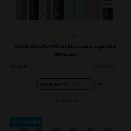
VARIANTY: 7
na
stránke
produktu.
4.9
170
x
OXVA Xlim Go 2 EZ elektronická cigareta
1500mAh
14,90
€
Na sklade
Tento
Alternative:
Detail produktu
produkt
má
viacero
NOVINKA
variantov.