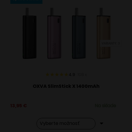
variantov.
Možnosti
si
môžete
vybrať
VARIANTY: 3
na
stránke
produktu.
4.9
108
x
OXVA SlimStick X 1400mAh
13,95
€
Na sklade