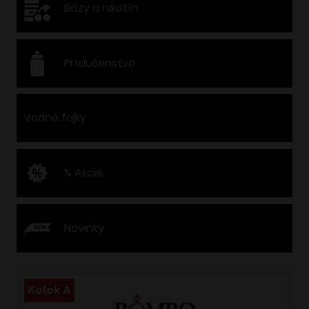
Bázy a nikotín
Príslušenstvo
Vodné fajky
% Akcie
Novinky
Kolok A