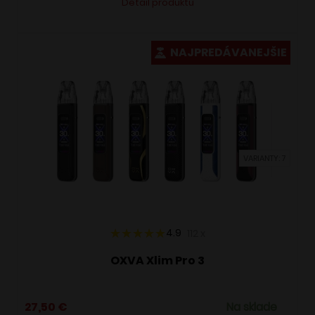
Detail produktu
produkt
má
viacero
NAJPREDÁVANEJŠIE
variantov.
Možnosti
si
môžete
vybrať
VARIANTY: 7
na
stránke
produktu.
4.9
112
x
OXVA Xlim Pro 3
27,50
€
Na sklade