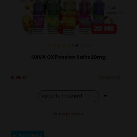
vybrať
VARIANTY: 7
na
stránke
produktu.
4.9
134
x
OXVA OX Passion Salts 20mg
8,25
€
Na sklade
Tento
Alternative:
Detail produktu
produkt
má
viacero
NOVINKA