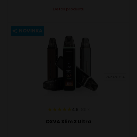
Tento
Alternative:
Detail produktu
produkt
má
viacero
NOVINKA
variantov.
Možnosti
si
môžete
vybrať
VARIANTY: 4
na
stránke
produktu.
4.9
86
x
OXVA Xlim 3 Ultra