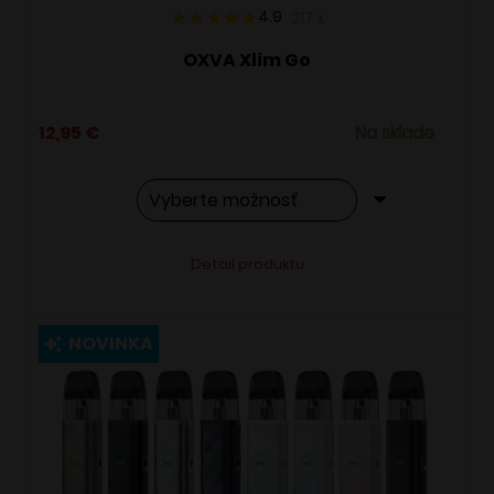
4.9
217
x
OXVA Xlim Go
12,95
€
Na sklade
Tento
Alternative:
Detail produktu
produkt
má
viacero
NOVINKA
variantov.
Možnosti
si
môžete
vybrať