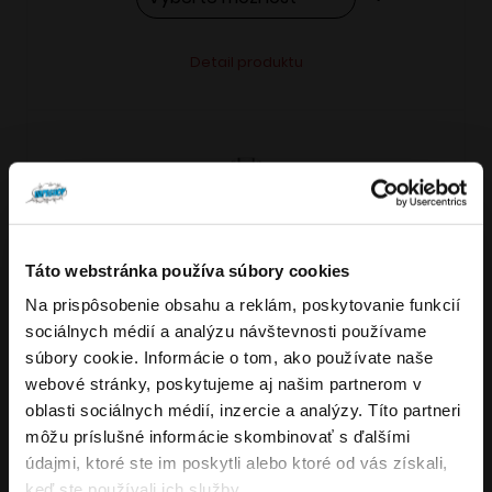
Tento
Alternative:
Detail produktu
produkt
má
viacero
variantov.
Možnosti
si
môžete
Táto webstránka používa súbory cookies
vybrať
Na prispôsobenie obsahu a reklám, poskytovanie funkcií
VARIANTY: 7
Overenie veku
na
sociálnych médií a analýzu návštevnosti používame
stránke
súbory cookie. Informácie o tom, ako používate naše
produktu.
webové stránky, poskytujeme aj našim partnerom v
Musíte mať aspoň
18
rokov pre vstup.
oblasti sociálnych médií, inzercie a analýzy. Títo partneri
4.8
176
x
ÁNO
môžu príslušné informácie skombinovať s ďalšími
OXVA NeXLIM GO elektronická cigareta
údajmi, ktoré ste im poskytli alebo ktoré od vás získali,
NIE
keď ste používali ich služby.