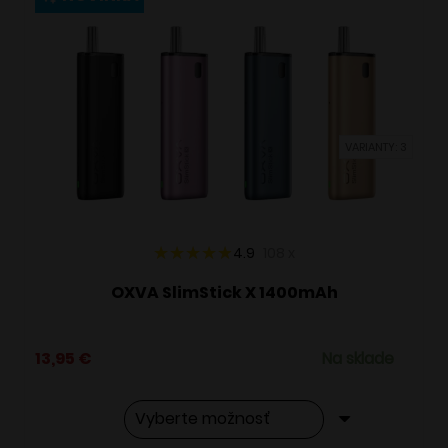
variantov.
Možnosti
si
môžete
vybrať
VARIANTY: 3
na
stránke
produktu.
4.9
108
x
OXVA SlimStick X 1400mAh
13,95
€
Na sklade