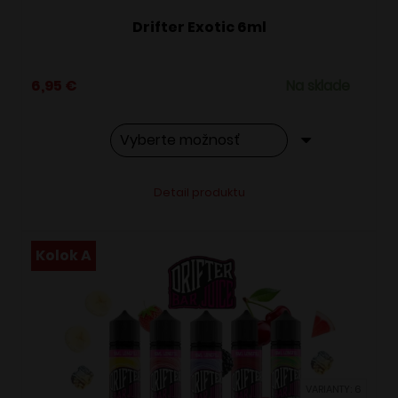
Drifter Exotic 6ml
6,95
€
Na sklade
Tento
Alternative:
Detail produktu
produkt
má
viacero
Kolok A
variantov.
Možnosti
si
môžete
vybrať
VARIANTY: 6