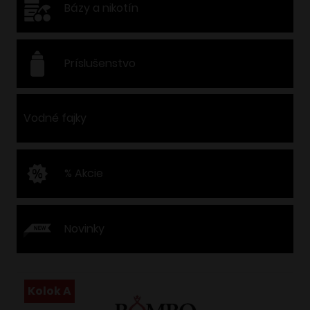
Bázy a nikotín
Príslušenstvo
Vodné fajky
% Akcie
Novinky
Kolok A