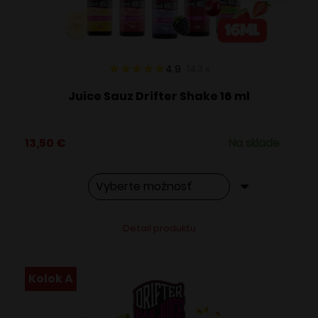
na
stránke
produktu.
4.9
143
x
Juice Sauz Drifter Shake 16 ml
13,50
€
Na sklade
Tento
Alternative:
Detail produktu
produkt
má
viacero
Kolok A
variantov.
Možnosti