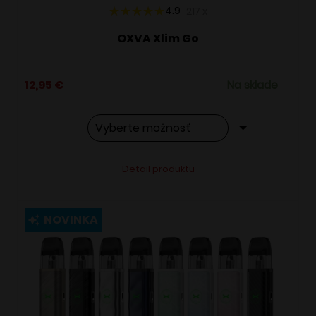
4.9
217
x
OXVA Xlim Go
12,95
€
Na sklade
Tento
Alternative:
Detail produktu
produkt
má
viacero
NOVINKA
variantov.
Možnosti
si
môžete
vybrať