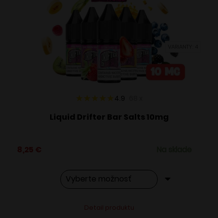
si
môžete
vybrať
VARIANTY: 4
na
stránke
produktu.
4.9
68
x
Liquid Drifter Bar Salts 10mg
8,25
€
Na sklade
Tento
Alternative:
Detail produktu
produkt