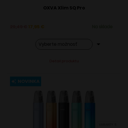
OXVA Xlim SQ Pro
Pôvodná
Aktuálna
29,49
€
17,95
€
Na sklade
cena
cena
bola:
je:
29,49 €.
17,95 €.
Tento
Alternative:
Detail produktu
produkt
má
viacero
NOVINKA
variantov.
Možnosti
si
môžete
vybrať
VARIANTY: 5