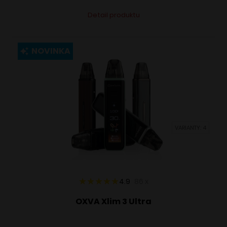
Tento
Alternative:
Detail produktu
produkt
má
viacero
NOVINKA
variantov.
Možnosti
si
môžete
vybrať
VARIANTY: 4
na
stránke
produktu.
4.9
86
x
OXVA Xlim 3 Ultra