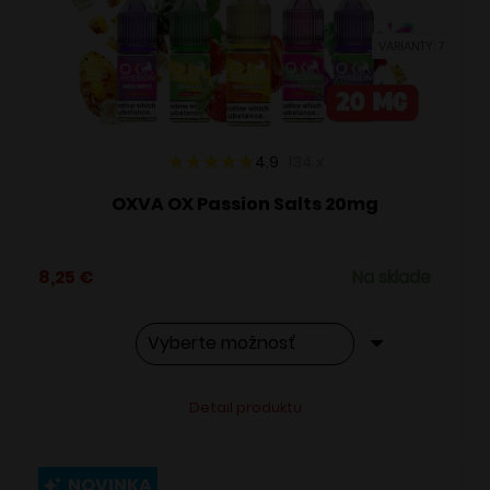
vybrať
VARIANTY: 7
na
stránke
produktu.
4.9
134
x
OXVA OX Passion Salts 20mg
8,25
€
Na sklade
Tento
Alternative:
Detail produktu
produkt
má
viacero
NOVINKA