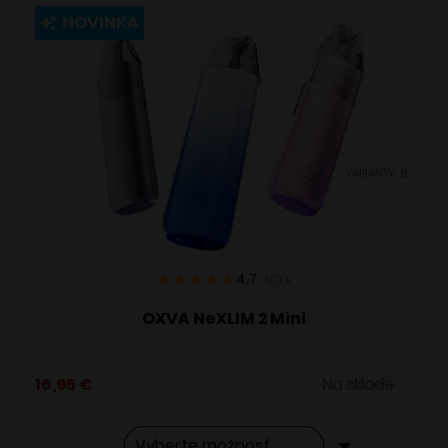
viacero
NOVINKA
variantov.
Možnosti
si
môžete
vybrať
VARIANTY: 8
na
stránke
produktu.
4.7
101
x
OXVA NeXLIM 2 Mini
16,95
€
Na sklade