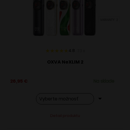
môžete
vybrať
VARIANTY: 2
na
stránke
produktu.
4.8
73
x
OXVA NeXLIM 2
26,95
€
Na sklade
Tento
Alternative:
Detail produktu
produkt
má