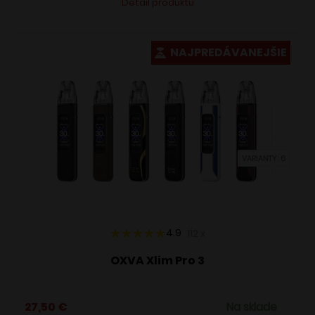
Detail produktu
produkt
má
viacero
NAJPREDÁVANEJŠIE
variantov.
Možnosti
si
môžete
vybrať
VARIANTY: 6
na
stránke
produktu.
4.9
112
x
OXVA Xlim Pro 3
27,50
€
Na sklade