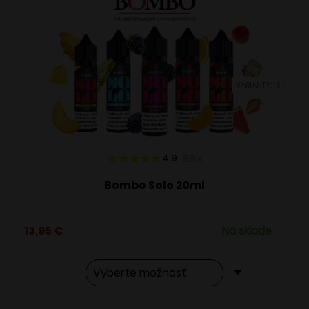
VARIANTY: 13
4.9
88
x
Bombo Solo 20ml
13,95
€
Na sklade
Tento
Alternative: