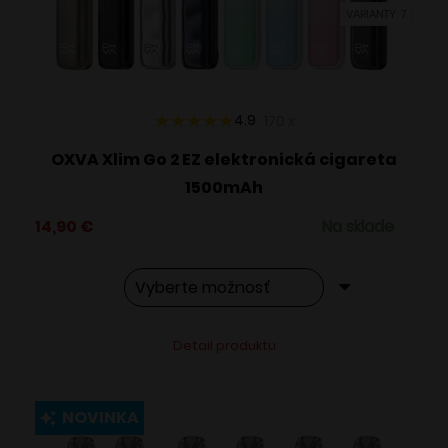
VARIANTY: 7
na
stránke
produktu.
4.9
170
x
OXVA Xlim Go 2 EZ elektronická cigareta
1500mAh
14,90
€
Na sklade
Tento
Alternative:
Detail produktu
produkt
má
viacero
NOVINKA
variantov.