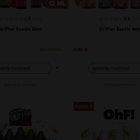
4.8
87
x
4.8
87
Drifter Exotic 12ml
Drifter Exotic 6m
Na sklade
6,95
€
o
Tento
Alternative:
Alternati
Detail produktu
Detail produktu
ukt
produkt
má
ero
viacero
Kolok A
ntov.
variantov.
osti
Možnosti
si
ete
môžete
ať
vybrať