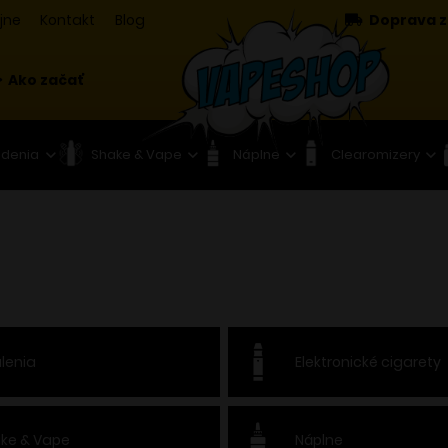
jne
Kontakt
Blog
Doprava z
Ako začať
adenia
Shake & Vape
Náplne
Clearomizery
lenia
Elektronické cigarety
ke & Vape
Náplne