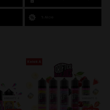
% Akcie
Kolok A
VARIANTY: 4
VARIANTY: 6