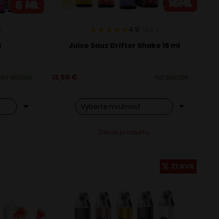
x
4.9
143
x
l
Juice Sauz Drifter Shake 16 ml
Na sklade
13,50
€
Na sklade
Tento
ve:
Alternative:
Detail produktu
produkt
má
viacero
ZĽAVA
variantov.
Možnosti
si
môžete
vybrať