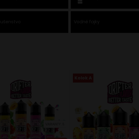
slušenstvo
Vodné fajky
Kolok A
VARIANTY: 5