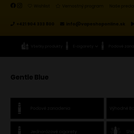
Wishlist
Vernostný program
Naše preda
+421 904 333 800
info@vapeshoponline.sk
Všetky produkty
E-cigarety
Podové zari
Gentle Blue
Podové zariadenia
Výhodné Ba
Jednorázové cigarety
Sha