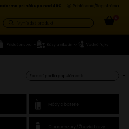
adarmo pri nákupe nad 49€
Prihlásenie/Registrácia
0
Products
search
Príslušenstvo
Bázy a nikotín
Vodné fajky
Módy a batérie
Clearomizery / Žhavící hlavy