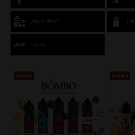
Bázy a nikotín
Prí
Novinky
Kolok A
Kolok A
VARIANTY: 13