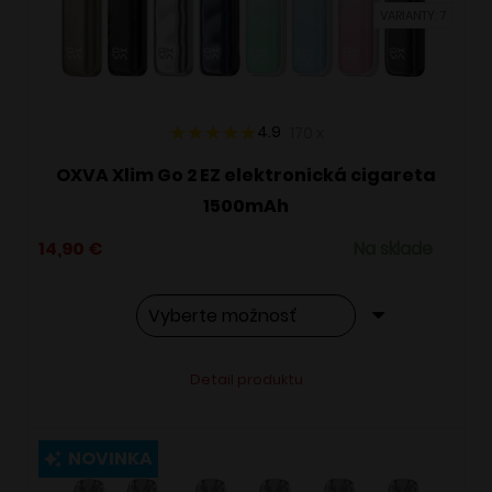
VARIANTY: 7
na
stránke
produktu.
4.9
170
x
OXVA Xlim Go 2 EZ elektronická cigareta
1500mAh
14,90
€
Na sklade
Tento
Alternative:
Detail produktu
produkt
má
viacero
NOVINKA
variantov.