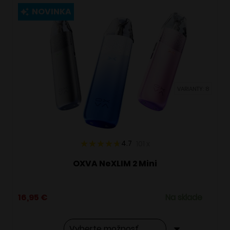
viacero
NOVINKA
variantov.
Možnosti
si
môžete
vybrať
VARIANTY: 8
na
stránke
produktu.
4.7
101
x
OXVA NeXLIM 2 Mini
16,95
€
Na sklade