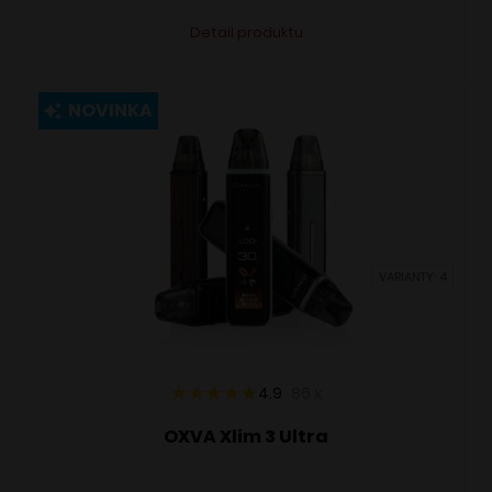
Tento
Alternative:
Detail produktu
produkt
má
viacero
NOVINKA
variantov.
Možnosti
si
môžete
vybrať
VARIANTY: 4
na
stránke
produktu.
4.9
86
x
OXVA Xlim 3 Ultra