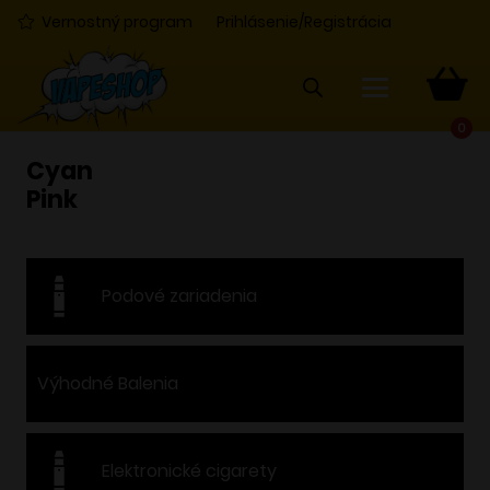
Vernostný program
Prihlásenie/Registrácia
0
Cyan
Pink
Podové zariadenia
Výhodné Balenia
Elektronické cigarety