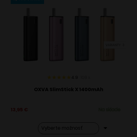
variantov.
Možnosti
si
môžete
vybrať
VARIANTY: 3
na
stránke
produktu.
4.9
108
x
OXVA SlimStick X 1400mAh
13,95
€
Na sklade