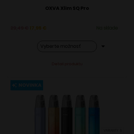
OXVA Xlim SQ Pro
Pôvodná
Aktuálna
29,49
€
17,95
€
Na sklade
cena
cena
bola:
je:
29,49 €.
17,95 €.
Tento
Alternative:
Detail produktu
produkt
má
viacero
NOVINKA
variantov.
Možnosti
si
môžete
vybrať
VARIANTY: 5