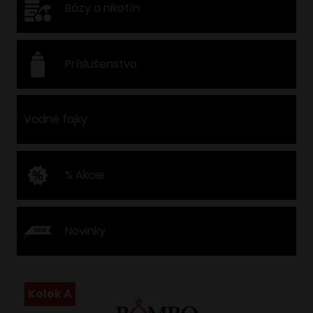
Bázy a nikotín
Príslušenstvo
Vodné fajky
% Akcie
Novinky
Kolok A