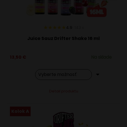
na
stránke
produktu.
4.9
143
x
Juice Sauz Drifter Shake 16 ml
13,50
€
Na sklade
Tento
Alternative:
Detail produktu
produkt
má
viacero
Kolok A
variantov.
Možnosti