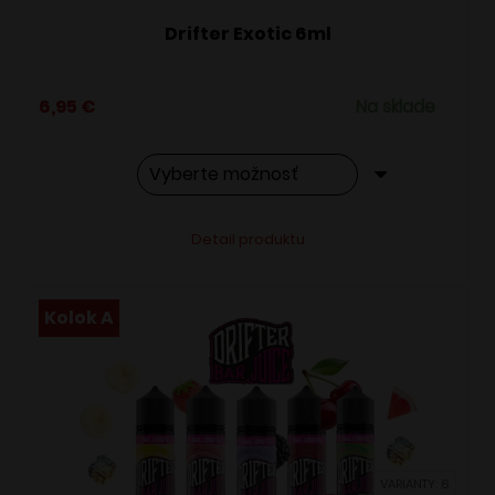
Drifter Exotic 6ml
6,95
€
Na sklade
Tento
Alternative:
Detail produktu
produkt
má
viacero
Kolok A
variantov.
Možnosti
si
môžete
vybrať
VARIANTY: 6