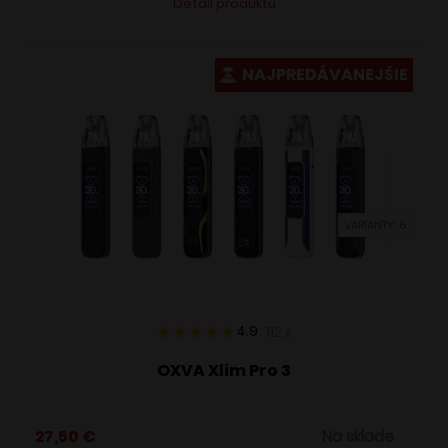
Detail produktu
produkt
má
viacero
NAJPREDÁVANEJŠIE
variantov.
Možnosti
si
môžete
vybrať
VARIANTY: 6
na
stránke
produktu.
4.9
112
x
OXVA Xlim Pro 3
27,50
€
Na sklade