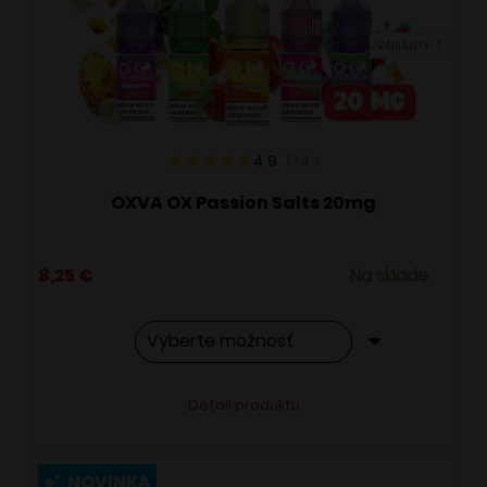
vybrať
VARIANTY: 7
na
stránke
produktu.
4.9
134
x
OXVA OX Passion Salts 20mg
8,25
€
Na sklade
Tento
Alternative:
Detail produktu
produkt
má
viacero
NOVINKA