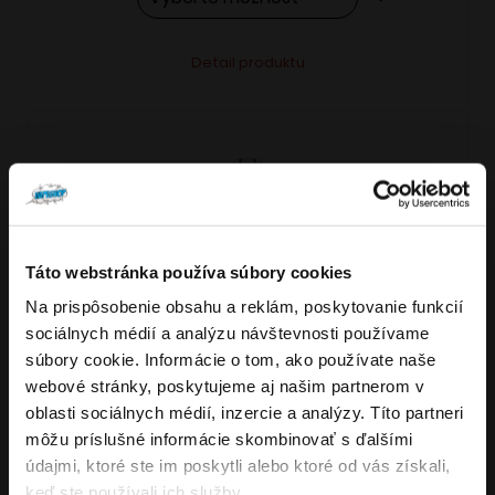
Tento
Alternative:
Detail produktu
produkt
má
viacero
variantov.
Možnosti
si
môžete
Táto webstránka používa súbory cookies
vybrať
Na prispôsobenie obsahu a reklám, poskytovanie funkcií
VARIANTY: 7
Overenie veku
na
sociálnych médií a analýzu návštevnosti používame
stránke
súbory cookie. Informácie o tom, ako používate naše
produktu.
webové stránky, poskytujeme aj našim partnerom v
Musíte mať aspoň
18
rokov pre vstup.
oblasti sociálnych médií, inzercie a analýzy. Títo partneri
4.8
176
x
ÁNO
môžu príslušné informácie skombinovať s ďalšími
OXVA NeXLIM GO elektronická cigareta
údajmi, ktoré ste im poskytli alebo ktoré od vás získali,
NIE
keď ste používali ich služby.