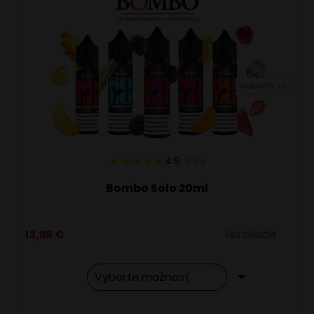
VARIANTY: 13
4.9
88
x
Bombo Solo 20ml
13,95
€
Na sklade
Tento
Alternative: