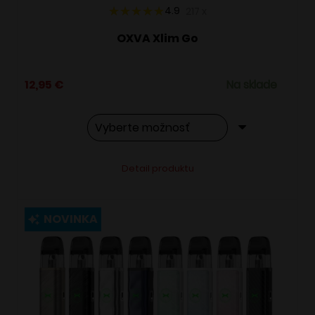
4.9
217
x
OXVA Xlim Go
12,95
€
Na sklade
Tento
Alternative:
Detail produktu
produkt
má
viacero
NOVINKA
variantov.
Možnosti
si
môžete
vybrať