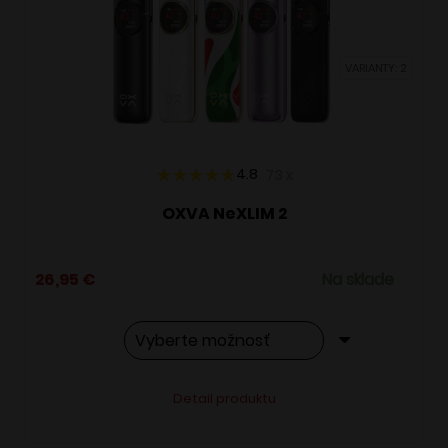
môžete
vybrať
VARIANTY: 2
na
stránke
produktu.
4.8
73
x
OXVA NeXLIM 2
26,95
€
Na sklade
Tento
Alternative:
Detail produktu
produkt
má