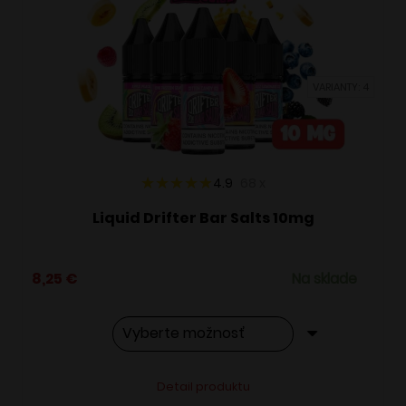
si
môžete
vybrať
VARIANTY: 4
na
stránke
produktu.
4.9
68
x
Liquid Drifter Bar Salts 10mg
8,25
€
Na sklade
Tento
Alternative:
Detail produktu
produkt