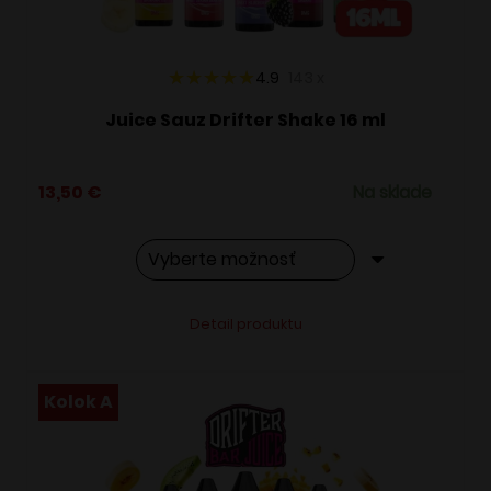
stránke
produktu.
4.9
143
x
Juice Sauz Drifter Shake 16 ml
13,50
€
Na sklade
Tento
Alternative:
Detail produktu
produkt
má
viacero
Kolok A
variantov.
Možnosti
si