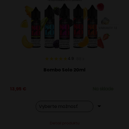
VARIANTY: 13
4.9
88
x
Bombo Solo 20ml
13,95
€
Na sklade
Tento
Alternative:
Detail produktu
produkt