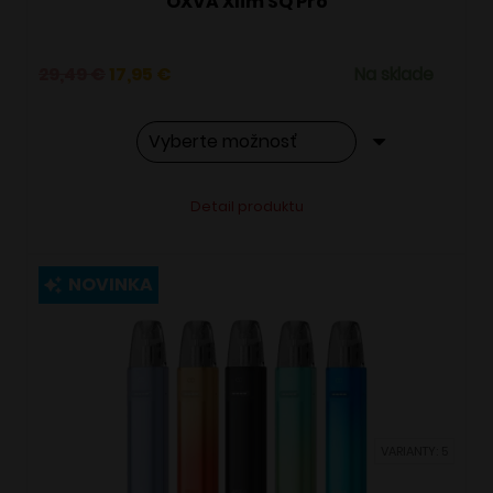
OXVA Xlim SQ Pro
Pôvodná
Aktuálna
29,49
€
17,95
€
Na sklade
cena
cena
bola:
je:
29,49 €.
17,95 €.
Tento
Alternative:
Detail produktu
produkt
má
viacero
NOVINKA
variantov.
Možnosti
si
môžete
vybrať
VARIANTY: 5
na