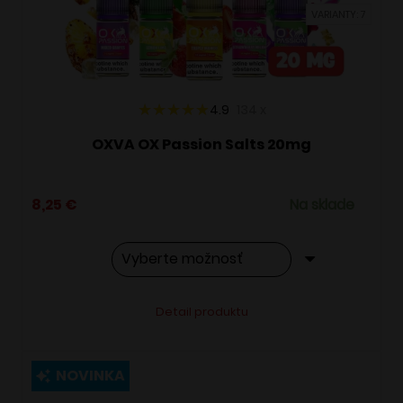
vybrať
VARIANTY: 7
na
stránke
produktu.
4.9
134
x
OXVA OX Passion Salts 20mg
8,25
€
Na sklade
Tento
Alternative:
Detail produktu
produkt
má
viacero
NOVINKA
variantov.