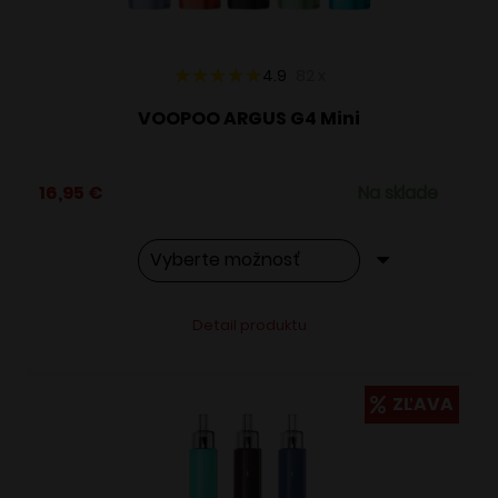
stránke
produktu.
4.9
82
x
VOOPOO ARGUS G4 Mini
16,95
€
Na sklade
Tento
Alternative:
Detail produktu
produkt
má
viacero
ZĽAVA
variantov.
Možnosti
si