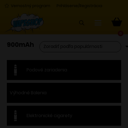
Vernostný program
Prihlásenie/Registrácia
0
900mAh
Podové zariadenia
Výhodné Balenia
Elektronické cigarety