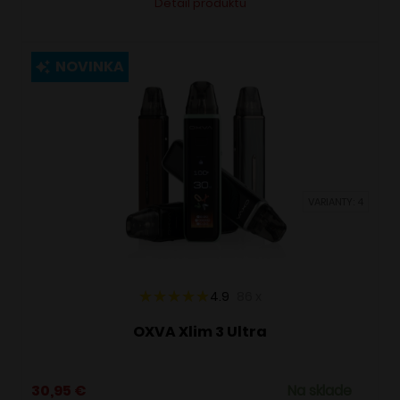
Detail produktu
produkt
má
viacero
NOVINKA
variantov.
Možnosti
si
môžete
vybrať
VARIANTY: 4
na
stránke
produktu.
4.9
86
x
OXVA Xlim 3 Ultra
30,95
€
Na sklade