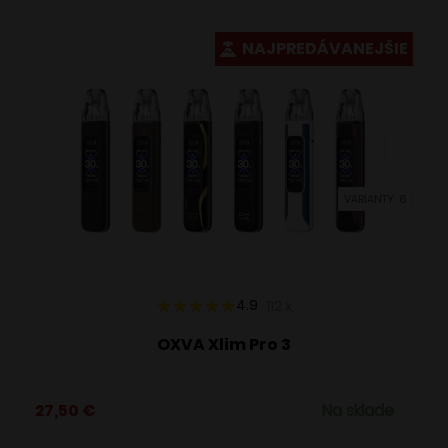
má
viacero
NAJPREDÁVANEJŠIE
variantov.
Možnosti
si
môžete
vybrať
VARIANTY: 6
na
stránke
produktu.
4.9
112
x
OXVA Xlim Pro 3
27,50
€
Na sklade