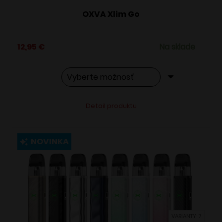
OXVA Xlim Go
12,95
€
Na sklade
Tento
Alternative:
Detail produktu
produkt
má
viacero
NOVINKA
variantov.
Možnosti
si
môžete
vybrať
VARIANTY: 7