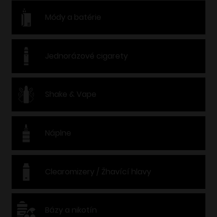
Módy a batérie
Jednorázové cigarety
Shake & Vape
Náplne
Clearomizery / Žhavící hlavy
Bázy a nikotín