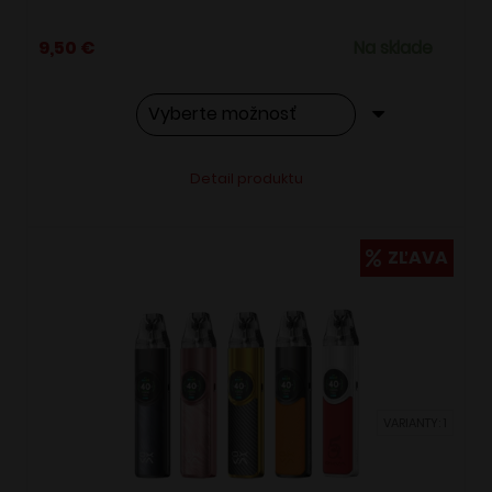
9,50
€
Na sklade
Tento
Alternative:
Detail produktu
produkt
má
viacero
ZĽAVA
variantov.
Možnosti
si
môžete
vybrať
VARIANTY: 1
na
stránke