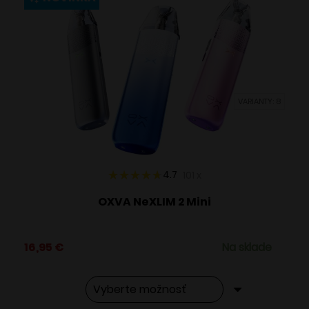
variantov.
Možnosti
si
môžete
vybrať
VARIANTY: 8
na
stránke
produktu.
4.7
101
x
OXVA NeXLIM 2 Mini
16,95
€
Na sklade