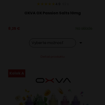
4.9
92
x
OXVA OX Passion Salts 10mg
8,25
€
Na sklade
Tento
Alternative:
Detail produktu
produkt
má
viacero
Kolok A
variantov.
Možnosti
si
môžete