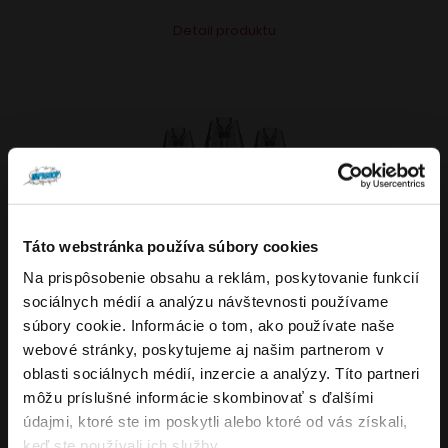
Tento
Alternative:
Detail produktu
produkt
má
viacero
variantov.
Možnosti
si
môžete
vybrať
Táto webstránka používa súbory cookies
VARIANTY: 7
na
Na prispôsobenie obsahu a reklám, poskytovanie funkcií
Overenie veku
stránke
sociálnych médií a analýzu návštevnosti používame
produktu.
súbory cookie. Informácie o tom, ako používate naše
webové stránky, poskytujeme aj našim partnerom v
Musíte mať aspoň
18
rokov pre vstup.
4.8
176
x
oblasti sociálnych médií, inzercie a analýzy. Títo partneri
ÁNO
OXVA NeXLIM GO elektronická cigareta
môžu príslušné informácie skombinovať s ďalšími
údajmi, ktoré ste im poskytli alebo ktoré od vás získali,
1800mAh
NIE
keď ste používali ich služby.