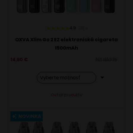
na
stránke
produktu.
4.9
170
x
OXVA Xlim Go 2 EZ elektronická cigareta
1500mAh
14,90
€
Na sklade
Tento
Alternative:
Detail produktu
produkt
má
viacero
NOVINKA
variantov.
Možnosti