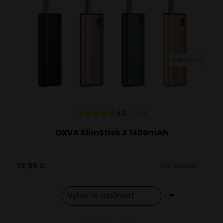
Možnosti
si
môžete
vybrať
VARIANTY: 3
na
stránke
produktu.
4.9
108
x
OXVA SlimStick X 1400mAh
13,95
€
Na sklade
Tento
Alternative: