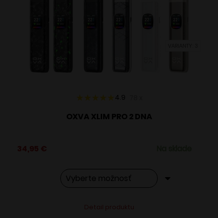
si
môžete
vybrať
VARIANTY: 3
na
stránke
produktu.
4.9
78
x
OXVA XLIM PRO 2 DNA
34,95
€
Na sklade
Tento
Alternative:
Detail produktu
produkt