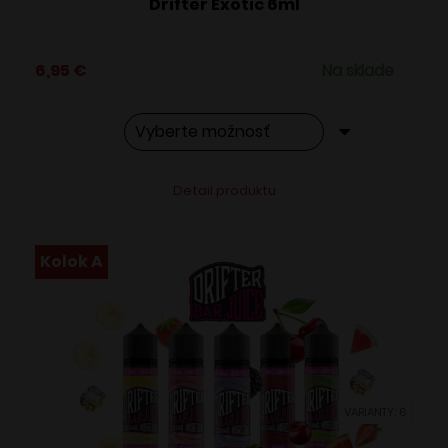
Drifter Exotic 6ml
6,95
€
Na sklade
Tento
Alternative:
Detail produktu
produkt
má
viacero
Kolok A
variantov.
Možnosti
si
môžete
vybrať
VARIANTY: 6
na