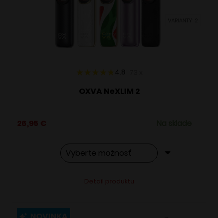
vybrať
VARIANTY: 2
na
stránke
produktu.
4.8
73
x
OXVA NeXLIM 2
26,95
€
Na sklade
Tento
Alternative:
Detail produktu
produkt
má
viacero
NOVINKA