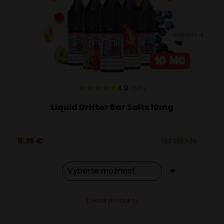
môžete
vybrať
VARIANTY: 4
na
stránke
produktu.
4.9
68
x
Liquid Drifter Bar Salts 10mg
8,25
€
Na sklade
Tento
Alternative:
Detail produktu
produkt
má