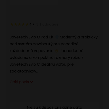
4.7
31
hodnotení
Joyetech Evio C Pod Kit
Moderný a praktický
pod systém navrhnutý pre pohodlné
každodenné vapovanie.
Jednoduché
ovládanie a kompaktné rozmery robia z
Joyetech Evio C ideálnu voľbu pre
začiatočníkov…
Celý popis
Nie sú k dispozícii žiadne dáta