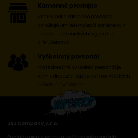
Kamenné predajne
Všetky naše kamenné predajne
ponúkajú len ten najlepší sortiment v
oblasti elektronických cigariet a
príslušenstva.
Vyškolený personál
Profesionálne vyškolení personál je
vám k dispozícii každý deň na všetkých
našich prevádzkach.
JRJ Company, s.r.o.
Prevádzkujeme eshop a sieť špecializovaných