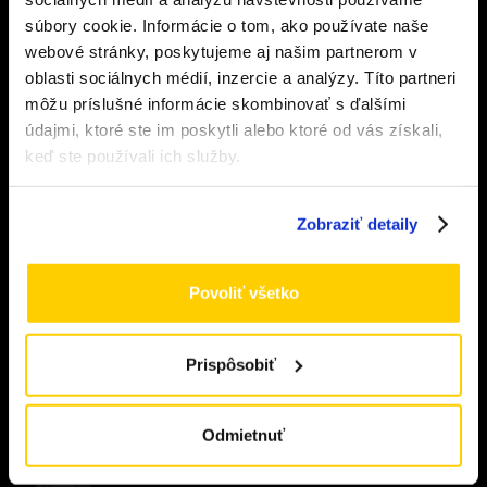
Clearomizery
súbory cookie. Informácie o tom, ako používate naše
webové stránky, poskytujeme aj našim partnerom v
Musíte mať aspoň
18
rokov pre vstup.
Príslušenstvo
oblasti sociálnych médií, inzercie a analýzy. Títo partneri
ÁNO
môžu príslušné informácie skombinovať s ďalšími
Bázy a nikotín
údajmi, ktoré ste im poskytli alebo ktoré od vás získali,
NIE
keď ste používali ich služby.
Vodné fajky
Zobraziť detaily
DÔLEŽITÉ ODKAZY
Môj účet
Povoliť všetko
Wishlist
Vernostný program
Prispôsobiť
Naše predajne
Blog
Odmietnuť
Kontakty