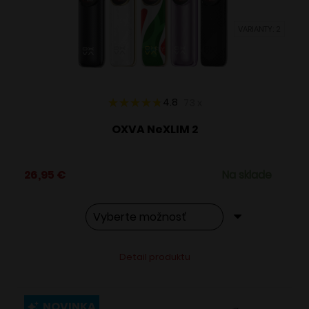
vybrať
VARIANTY: 2
na
stránke
produktu.
4.8
73
x
OXVA NeXLIM 2
26,95
€
Na sklade
Tento
Alternative:
Detail produktu
produkt
má
viacero
NOVINKA