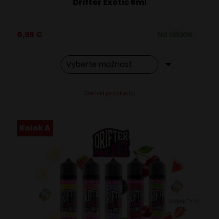
Drifter Exotic 6ml
6,95
€
Na sklade
Tento
Alternative:
Detail produktu
produkt
má
viacero
Kolok A
variantov.
Možnosti
si
môžete
vybrať
VARIANTY: 6
na