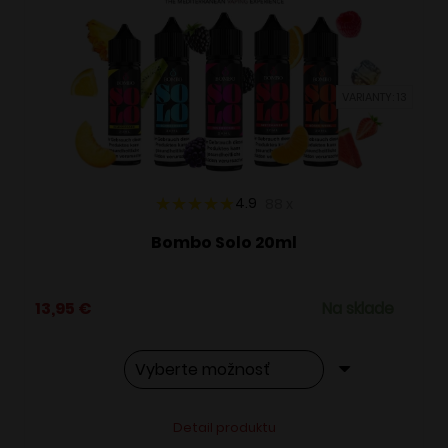
VARIANTY: 13
4.9
88
x
Bombo Solo 20ml
13,95
€
Na sklade
Tento
Alternative:
Detail produktu
produkt