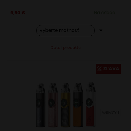
9,50
€
Na sklade
Tento
Alternative:
Detail produktu
produkt
má
viacero
ZĽAVA
variantov.
Možnosti
si
môžete
vybrať
VARIANTY: 1
na
stránke