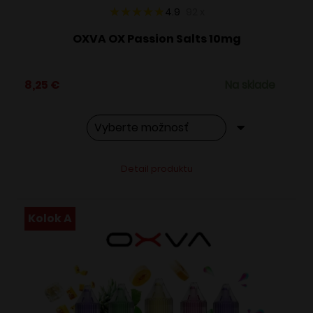
4.9
92
x
OXVA OX Passion Salts 10mg
8,25
€
Na sklade
Tento
Alternative:
Detail produktu
produkt
má
viacero
Kolok A
variantov.
Možnosti
si
môžete