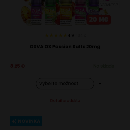
vybrať
VARIANTY: 7
na
stránke
produktu.
4.9
134
x
OXVA OX Passion Salts 20mg
8,25
€
Na sklade
Tento
Alternative:
Detail produktu
produkt
má
viacero
NOVINKA
variantov.