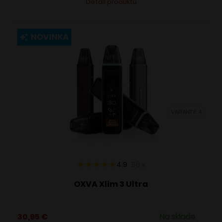
Detail produktu
produkt
má
viacero
NOVINKA
variantov.
Možnosti
si
môžete
vybrať
VARIANTY: 4
na
stránke
produktu.
4.9
86
x
OXVA Xlim 3 Ultra
30,95
€
Na sklade