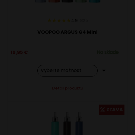
stránke
produktu.
4.9
82
x
VOOPOO ARGUS G4 Mini
16,95
€
Na sklade
Tento
Alternative:
Detail produktu
produkt
má
viacero
ZĽAVA
variantov.
Možnosti
si