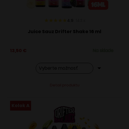
stránke
produktu.
4.9
143
x
Juice Sauz Drifter Shake 16 ml
13,50
€
Na sklade
Tento
Alternative:
Detail produktu
produkt
má
viacero
Kolok A
variantov.
Možnosti
si