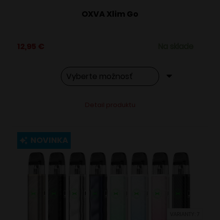
OXVA Xlim Go
12,95
€
Na sklade
Tento
Alternative:
Detail produktu
produkt
má
viacero
NOVINKA
variantov.
Možnosti
si
môžete
vybrať
VARIANTY: 7