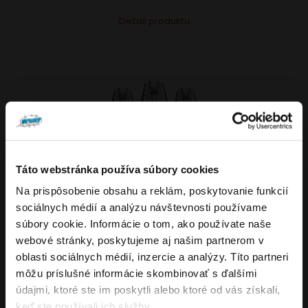
Tento
Alternative:
Detail produktu
produkt
má
viacero
variantov.
Možnosti
si
môžete
vybrať
Táto webstránka používa súbory cookies
VARIANTY: 7
na
Na prispôsobenie obsahu a reklám, poskytovanie funkcií
Overenie veku
stránke
sociálnych médií a analýzu návštevnosti používame
produktu.
súbory cookie. Informácie o tom, ako používate naše
webové stránky, poskytujeme aj našim partnerom v
Musíte mať aspoň
18
rokov pre vstup.
4.8
176
x
oblasti sociálnych médií, inzercie a analýzy. Títo partneri
ÁNO
OXVA NeXLIM GO elektronická cigareta
môžu príslušné informácie skombinovať s ďalšími
údajmi, ktoré ste im poskytli alebo ktoré od vás získali,
1800mAh
NIE
keď ste používali ich služby.