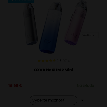
variantov.
Možnosti
si
môžete
vybrať
VARIANTY: 8
na
stránke
produktu.
4.7
101
x
OXVA NeXLIM 2 Mini
16,95
€
Na sklade