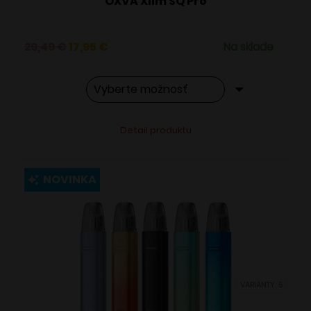
OXVA Xlim SQ Pro
Pôvodná
Aktuálna
29,49
€
17,95
€
Na sklade
cena
cena
bola:
je:
29,49 €.
17,95 €.
Tento
Alternative:
Detail produktu
produkt
má
viacero
NOVINKA
variantov.
Možnosti
si
môžete
vybrať
VARIANTY: 5
na