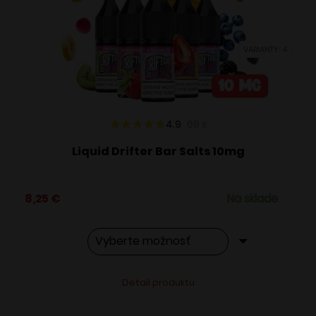
môžete
vybrať
VARIANTY: 4
na
stránke
produktu.
4.9
68
x
Liquid Drifter Bar Salts 10mg
8,25
€
Na sklade
Tento
Alternative:
Detail produktu
produkt
má