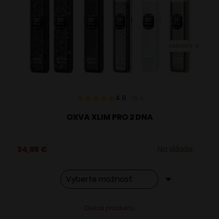
si
môžete
vybrať
VARIANTY: 3
na
stránke
produktu.
4.9
78
x
OXVA XLIM PRO 2 DNA
34,95
€
Na sklade
Tento
Alternative:
Detail produktu
produkt