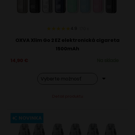
na
stránke
produktu.
4.9
170
x
OXVA Xlim Go 2 EZ elektronická cigareta
1500mAh
14,90
€
Na sklade
Tento
Alternative:
Detail produktu
produkt
má
viacero
NOVINKA
variantov.
Možnosti