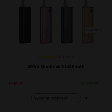
Možnosti
si
môžete
vybrať
VARIANTY: 3
na
stránke
produktu.
4.9
108
x
OXVA SlimStick X 1400mAh
13,95
€
Na sklade
Tento
Alternative: