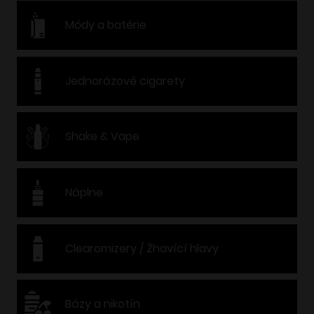
Módy a batérie
Jednorázové cigarety
Shake & Vape
Náplne
Clearomizery / Žhavící hlavy
Bázy a nikotín