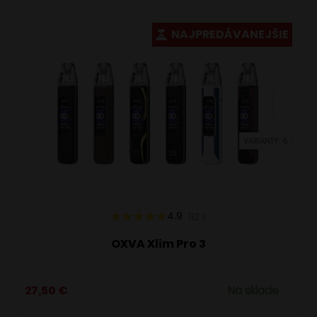
má
viacero
NAJPREDÁVANEJŠIE
variantov.
Možnosti
si
môžete
vybrať
VARIANTY: 6
na
stránke
produktu.
4.9
112
x
OXVA Xlim Pro 3
27,50
€
Na sklade