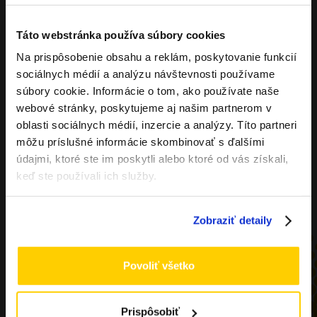
Táto webstránka používa súbory cookies
Na prispôsobenie obsahu a reklám, poskytovanie funkcií
Overenie veku
sociálnych médií a analýzu návštevnosti používame
súbory cookie. Informácie o tom, ako používate naše
webové stránky, poskytujeme aj našim partnerom v
Musíte mať aspoň
18
rokov pre vstup.
oblasti sociálnych médií, inzercie a analýzy. Títo partneri
ÁNO
môžu príslušné informácie skombinovať s ďalšími
údajmi, ktoré ste im poskytli alebo ktoré od vás získali,
NIE
keď ste používali ich služby.
Zobraziť detaily
Povoliť všetko
Prispôsobiť