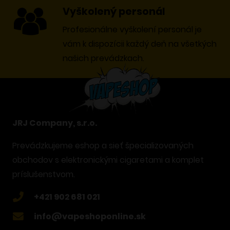
Vyškolený personál
Profesionálne vyškolení personál je
vám k dispozícii každý deň na všetkých
našich prevádzkach.
JRJ Company, s.r.o.
Prevádzkujeme eshop a sieť špecializovaných
obchodov s elektronickými cigaretami a komplet
príslušenstvom.
+421 902 681 021
info@vapeshoponline.sk