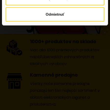
Odmietnuť
1000+ produktov na sklade
Viac ako 1000 prémiových produktov
najobľúbenejších zahraničných aj
lokálnych výrobcov.
Kamenné predajne
Všetky naše kamenné predajne
ponúkajú len ten najlepší sortiment v
oblasti elektronických cigariet a
príslušenstva.