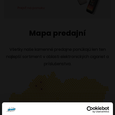
Prejsť na ponuku
Mapa predajní
Všetky naše kamenné predajne ponúkajú len ten
najlepší sortiment v oblasti elektronických cigariet a
príslušenstva.