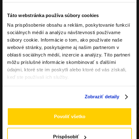
Táto webstránka používa súbory cookies
Na prispôsobenie obsahu a reklám, poskytovanie funkcií
Overenie veku
sociálnych médií a analýzu návštevnosti používame
súbory cookie. Informácie o tom, ako používate naše
webové stránky, poskytujeme aj našim partnerom v
Musíte mať aspoň
18
rokov pre vstup.
oblasti sociálnych médií, inzercie a analýzy. Títo partneri
ÁNO
môžu príslušné informácie skombinovať s ďalšími
údajmi, ktoré ste im poskytli alebo ktoré od vás získali,
NIE
keď ste používali ich služby.
Zobraziť detaily
Povoliť všetko
Prispôsobiť