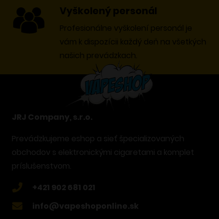
Vyškolený personál
Profesionálne vyškolení personál je
vám k dispozícii každý deň na všetkých
našich prevádzkach.
JRJ Company, s.r.o.
Prevádzkujeme eshop a sieť špecializovaných
obchodov s elektronickými cigaretami a komplet
príslušenstvom.
+421 902 681 021
info@vapeshoponline.sk