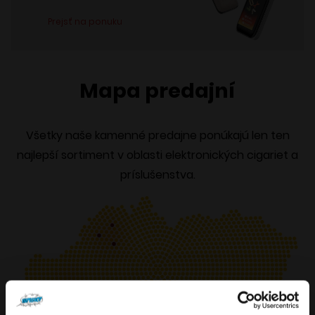
Prejsť na ponuku
Mapa predajní
Všetky naše kamenné predajne ponúkajú len ten
najlepší sortiment v oblasti elektronických cigariet a
príslušenstva.