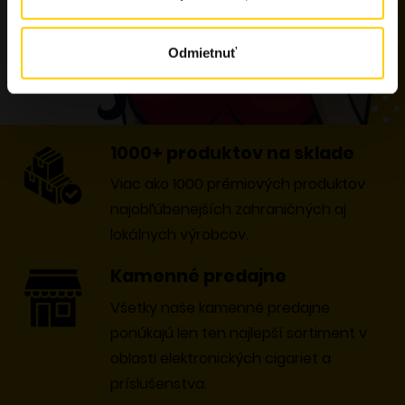
Odmietnuť
1000+ produktov na sklade
Viac ako 1000 prémiových produktov
najobľúbenejších zahraničných aj
lokálnych výrobcov.
Kamenné predajne
Všetky naše kamenné predajne
ponúkajú len ten najlepší sortiment v
oblasti elektronických cigariet a
príslušenstva.