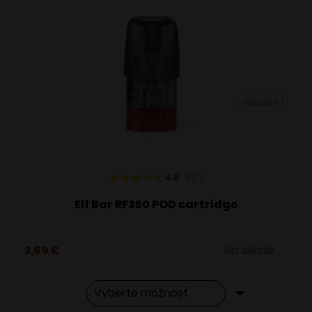
VARIANTY: 1
4.8
82
x
Elf Bar RF350 POD cartridge
2,89
€
Na sklade