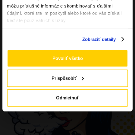
ÁNO
môžu príslušné informácie skombinovať s ďalšími
údajmi, ktoré ste im poskytli alebo ktoré od vás získali,
NIE
keď ste používali ich služby.
Zobraziť detaily
Povoliť všetko
Prispôsobiť
Odmietnuť