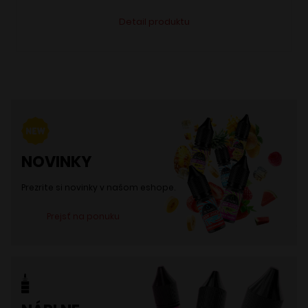
Tento
Alternative:
Detail produktu
produkt
má
viacero
variantov.
Možnosti
si
môžete
NOVINKY
vybrať
na
Prezrite si novinky v našom eshope.
stránke
Prejsť na ponuku
produktu.