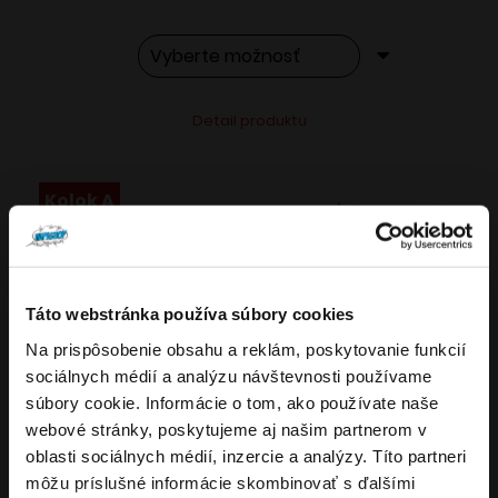
Tento
Alternative:
Detail produktu
produkt
má
viacero
Kolok A
variantov.
Možnosti
si
Táto webstránka používa súbory cookies
môžete
vybrať
Na prispôsobenie obsahu a reklám, poskytovanie funkcií
Overenie veku
VARIANTY: 4
sociálnych médií a analýzu návštevnosti používame
na
súbory cookie. Informácie o tom, ako používate naše
stránke
webové stránky, poskytujeme aj našim partnerom v
Musíte mať aspoň
18
rokov pre vstup.
produktu.
oblasti sociálnych médií, inzercie a analýzy. Títo partneri
ÁNO
môžu príslušné informácie skombinovať s ďalšími
4.9
72
x