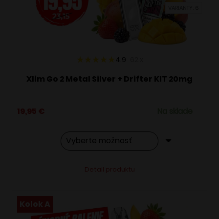
vybrať
VARIANTY: 6
na
stránke
produktu.
4.9
62
x
Xlim Go 2 Metal Silver + Drifter KIT 20mg
19,95
€
Na sklade
Tento
Alternative:
Detail produktu
produkt
má
viacero
Kolok A
variantov.