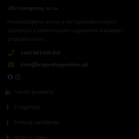
JRJ Company, s.r.o.
Prevádzkujeme eshop a sieť špecializovaných
obchodov s elektronickými cigaretami a komplet
príslušenstvom.
+421 902 681 021
info@vapeshoponline.sk
Všetky produkty
E-cigarety
Podové zariadenia
Shake & Vape