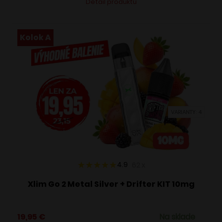
Detail produktu
produkt
má
viacero
Kolok A
variantov.
Možnosti
si
môžete
vybrať
VARIANTY: 4
na
stránke
produktu.
4.9
62
x
Xlim Go 2 Metal Silver + Drifter KIT 10mg
19,95
€
Na sklade