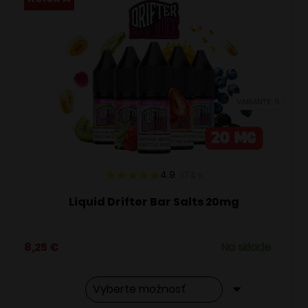
VARIANTY: 9
4.9
174
x
Liquid Drifter Bar Salts 20mg
8,25
€
Na sklade