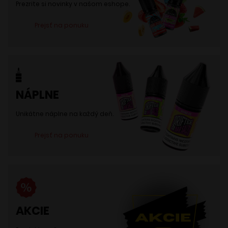
na
Prezrite si novinky v našom eshope.
stránke
Prejsť na ponuku
produktu.
NÁPLNE
Unikátne náplne na každý deň.
Prejsť na ponuku
AKCIE