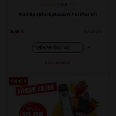
4.9
72
x
Xlim Go 2 Black Shadow + Drifter KIT
19,95
€
Na sklade
Tento
Alternative:
Detail produktu
produkt
má
viacero
Kolok A
variantov.
Možnosti
si
môžete