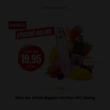
Tento
Alternative:
Detail produktu
produkt
má
viacero
Kolok A
variantov.
Možnosti
si
môžete
vybrať
VARIANTY: 3
na
stránke
produktu.
4.9
91
x
Xlim Go 2 Pink Ripple+ Drifter KIT 20mg