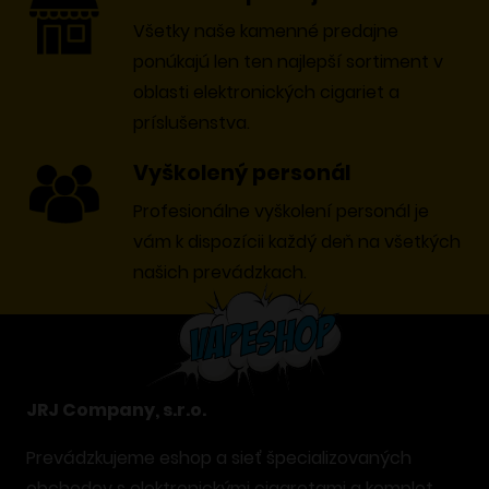
Všetky naše kamenné predajne
ponúkajú len ten najlepší sortiment v
oblasti elektronických cigariet a
príslušenstva.
Vyškolený personál
Profesionálne vyškolení personál je
vám k dispozícii každý deň na všetkých
našich prevádzkach.
JRJ Company, s.r.o.
Prevádzkujeme eshop a sieť špecializovaných
obchodov s elektronickými cigaretami a komplet