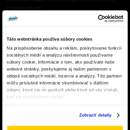
príslušenstvom.
+421 902 681 021
info@vapeshoponline.sk
Táto webstránka používa súbory cookies
Na prispôsobenie obsahu a reklám, poskytovanie funkcií
Overenie veku
sociálnych médií a analýzu návštevnosti používame
Všetky produkty
súbory cookie. Informácie o tom, ako používate naše
webové stránky, poskytujeme aj našim partnerom v
Musíte mať aspoň
18
rokov pre vstup.
E-cigarety
oblasti sociálnych médií, inzercie a analýzy. Títo partneri
ÁNO
môžu príslušné informácie skombinovať s ďalšími
Podové zariadenia
údajmi, ktoré ste im poskytli alebo ktoré od vás získali,
NIE
keď ste používali ich služby.
Shake & Vape
Náplne
Zobraziť detaily
Clearomizery