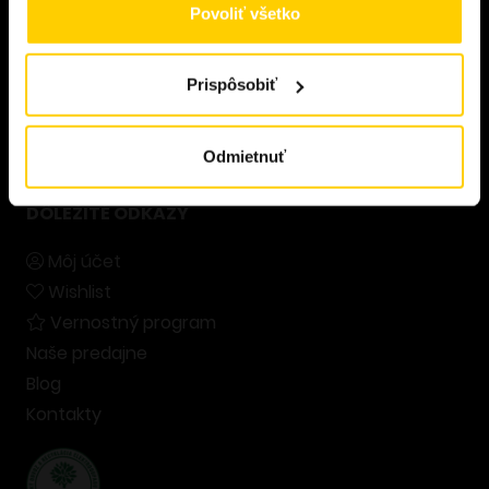
Povoliť všetko
Príslušenstvo
Prispôsobiť
Bázy a nikotín
Vodné fajky
Odmietnuť
DÔLEŽITÉ ODKAZY
Môj účet
Wishlist
Vernostný program
Naše predajne
Blog
Kontakty