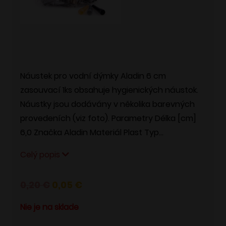
Náustek pro vodní dýmky Aladin 6 cm
zasouvací 1ks obsahuje hygienických náustok.
Náustky jsou dodávány v několika barevných
provedeních (viz foto). Parametry Délka [cm]
6,0 Značka Aladin Materiál Plast Typ…
Celý popis
Pôvodná
Aktuálna
0,20
€
0,05
€
cena
cena
Nie je na sklade
bola:
je: