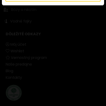
Príslušenstvo
Bázy a nikotín
Vodné fajky
DÔLEŽITÉ ODKAZY
Môj účet
Wishlist
Vernostný program
Naše predajne
Blog
Kontakty