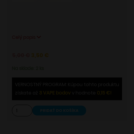
Pridať do wishlistu
Celý popis
Pôvodná
Aktuálna
5,00
€
3,50
€
cena
cena
Na sklade: 2 ks
bola:
je:
5,00 €.
3,50 €.
VERNOSTNÝ PROGRAM: Kúpou tohto produktu
získate až
3
VAPE bodov
v hodnote
0,15
€
!
množstvo
PRIDAŤ DO KOŠÍKA
Alternative:
Hookah
Bowl