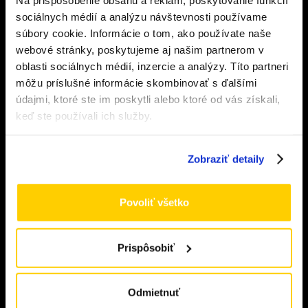
Overenie veku
sociálnych médií a analýzu návštevnosti používame
+421 902 681 021
súbory cookie. Informácie o tom, ako používate naše
webové stránky, poskytujeme aj našim partnerom v
Musíte mať aspoň
18
rokov pre vstup.
info@vapeshoponline.sk
oblasti sociálnych médií, inzercie a analýzy. Títo partneri
ÁNO
môžu príslušné informácie skombinovať s ďalšími
údajmi, ktoré ste im poskytli alebo ktoré od vás získali,
NIE
keď ste používali ich služby.
Všetky produkty
E-cigarety
Zobraziť detaily
Podové zariadenia
Povoliť všetko
Shake & Vape
Prispôsobiť
Náplne
Clearomizery
Odmietnuť