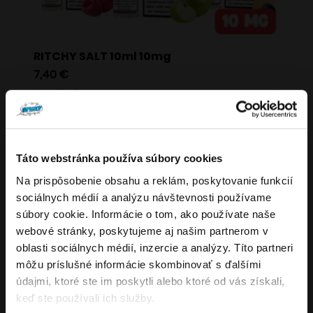
stránke
produktu.
RITCHY SALT 10ml 10mg
7,40
€
Na sklade
Tento
VÝBER MOŽNOSTÍ
produkt
Táto webstránka používa súbory cookies
má
TOP 6 – LIQUA
Na prispôsobenie obsahu a reklám, poskytovanie funkcií
viacero
Overenie veku
sociálnych médií a analýzu návštevnosti používame
variantov.
súbory cookie. Informácie o tom, ako používate naše
LIQUA patrí medzi najznámejšie značky e-
Možnosti
webové stránky, poskytujeme aj našim partnerom v
Musíte mať aspoň
18
rokov pre vstup.
liquidov na trhu
. Ich náplne do
si
oblasti sociálnych médií, inzercie a analýzy. Títo partneri
elektronických cigariet sú populárne po
môžete
ÁNO
môžu príslušné informácie skombinovať s ďalšími
celom svete vďaka stabilnej kvalite a širokej
údajmi, ktoré ste im poskytli alebo ktoré od vás získali,
vybrať
ponuke chutí
. LIQUA ponúka
NIE
keď ste používali ich služby.
na