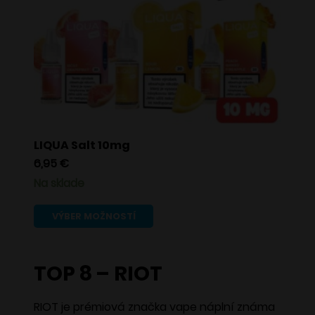
Možnosti
si
môžete
vybrať
na
stránke
produktu.
LIQUA Salt 10mg
6,95
€
Na sklade
Tento
VÝBER MOŽNOSTÍ
produkt
má
TOP 8 – RIOT
viacero
variantov.
RIOT je prémiová značka vape náplní známa
Možnosti