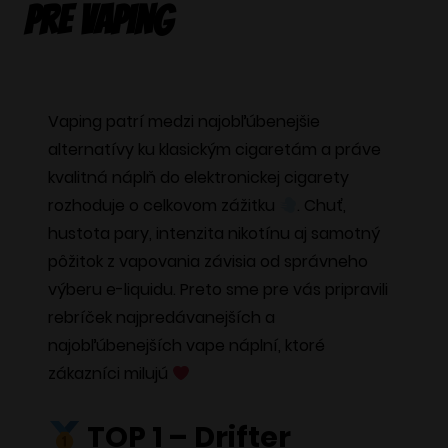
pre vaping
Vaping patrí medzi najobľúbenejšie
alternatívy ku klasickým cigaretám a práve
kvalitná náplň do elektronickej cigarety
rozhoduje o celkovom zážitku
. Chuť,
hustota pary, intenzita nikotínu aj samotný
pôžitok z vapovania závisia od správneho
výberu e-liquidu. Preto sme pre vás pripravili
rebríček najpredávanejších a
najobľúbenejších vape náplní, ktoré
zákazníci milujú
TOP 1 – Drifter