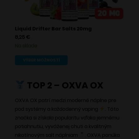
Liquid Drifter Bar Salts 20mg
8,25
€
Na sklade
Tento
VÝBER MOŽNOSTÍ
produkt
má
TOP 2 – OXVA OX
viacero
variantov.
OXVA OX patrí medzi moderné náplne pre
Možnosti
pod systémy a každodenný vaping
. Táto
si
značka si získala popularitu vďaka jemnému
môžete
potiahnutiu, vyváženej chuti a kvalitným
vybrať
nikotínovým salt náplniam
. OXVA ponúka
na