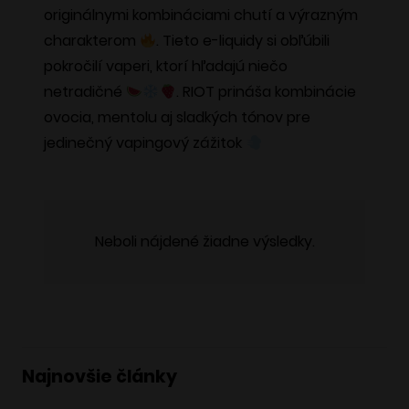
originálnymi kombináciami chutí a výrazným
si
charakterom
. Tieto e-liquidy si obľúbili
môžete
pokročilí vaperi, ktorí hľadajú niečo
vybrať
netradičné
. RIOT prináša kombinácie
na
ovocia, mentolu aj sladkých tónov pre
stránke
jedinečný vapingový zážitok
produktu.
Neboli nájdené žiadne výsledky.
Najnovšie články