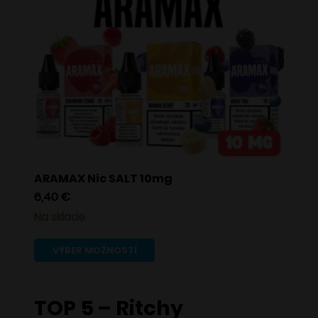
variantov.
Možnosti
si
môžete
vybrať
na
stránke
produktu.
ARAMAX Nic SALT 10mg
6,40
€
Na sklade
Tento
VÝBER MOŽNOSTÍ
produkt
má
TOP 5 – Ritchy
viacero