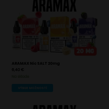
ARAMAX Nic SALT 20mg
6,40
€
Na sklade
Tento
VÝBER MOŽNOSTÍ
produkt
má
viacero