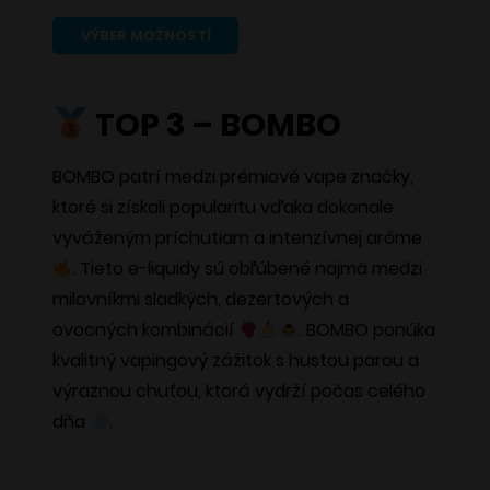
Tento
VÝBER MOŽNOSTÍ
produkt
má
TOP 3 – BOMBO
viacero
variantov.
BOMBO patrí medzi prémiové vape značky,
Možnosti
ktoré si získali popularitu vďaka dokonale
si
vyváženým príchutiam a intenzívnej aróme
môžete
. Tieto e-liquidy sú obľúbené najmä medzi
vybrať
milovníkmi sladkých, dezertových a
na
ovocných kombinácií
. BOMBO ponúka
stránke
kvalitný vapingový zážitok s hustou parou a
produktu.
výraznou chuťou, ktorá vydrží počas celého
dňa
.