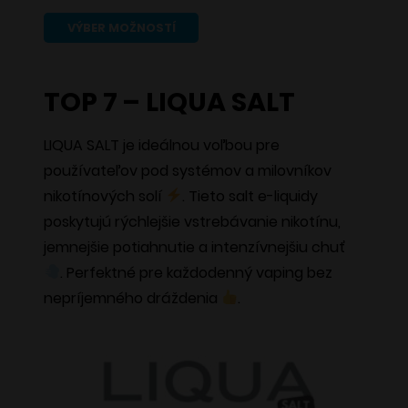
4,90 €
Tento
VÝBER MOŽNOSTÍ
through
produkt
5,90 €
má
TOP 7 – LIQUA SALT
viacero
variantov.
LIQUA SALT je ideálnou voľbou pre
Možnosti
používateľov pod systémov a milovníkov
si
nikotínových solí
. Tieto salt e-liquidy
môžete
poskytujú rýchlejšie vstrebávanie nikotínu,
vybrať
jemnejšie potiahnutie a intenzívnejšiu chuť
na
. Perfektné pre každodenný vaping bez
stránke
nepríjemného dráždenia
.
produktu.