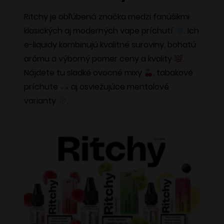
variantov.
Ritchy je obľúbená značka medzi fanúšikmi
Možnosti
klasických aj moderných vape príchutí
. Ich
si
e-liquidy kombinujú kvalitné suroviny, bohatú
môžete
arómu a výborný pomer ceny a kvality
.
vybrať
Nájdete tu sladké ovocné mixy
, tabakové
na
príchute
aj osviežujúce mentolové
stránke
varianty
.
produktu.