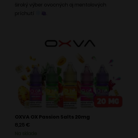
široký výber ovocných aj mentolových
stránke
príchutí
.
produktu.
OXVA OX Passion Salts 20mg
8,25
€
Na sklade