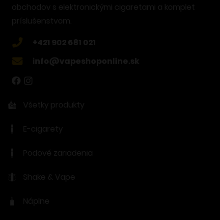
obchodov s elektronickými cigaretami a komplet
príslušenstvom.
+421 902 681 021
info@vapeshoponline.sk
Všetky produkty
E-cigarety
Podové zariadenia
Shake & Vape
Náplne