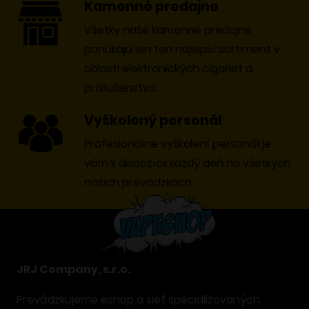
Kamenné predajne
Všetky naše kamenné predajne
ponúkajú len ten najlepší sortiment v
oblasti elektronických cigariet a
príslušenstva.
Vyškolený personál
Profesionálne vyškolení personál je
vám k dispozícii každý deň na všetkých
našich prevádzkach.
JRJ Company, s.r.o.
Prevádzkujeme eshop a sieť špecializovaných