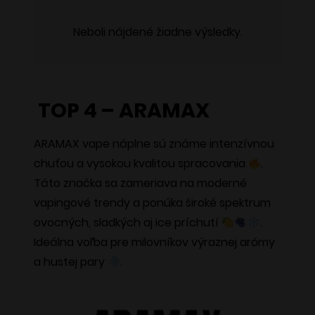
Neboli nájdené žiadne výsledky.
TOP 4 – ARAMAX
ARAMAX vape náplne sú známe intenzívnou
chuťou a vysokou kvalitou spracovania
.
Táto značka sa zameriava na moderné
vapingové trendy a ponúka široké spektrum
ovocných, sladkých aj ice príchutí
.
Ideálna voľba pre milovníkov výraznej arómy
a hustej pary
.