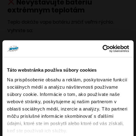
Nevystavujte batériu
extrémnym teplotám
Teplo dokáže vape batériu zničiť veľmi rýchlo.
Vyhnite sa:
priamemu slnku,
horúcim miestam (napr. auto v lete),
parapetom či stolom na slnku.
Táto webstránka používa súbory cookies
Na prispôsobenie obsahu a reklám, poskytovanie funkcií
Aj
extrémny chlad
môže batériu oslabiť, hoci
Overenie veku
sociálnych médií a analýzu návštevnosti používame
zvyčajne nespôsobí trvalé poškodenie. Ak je batéria
súbory cookie. Informácie o tom, ako používate naše
studená,
nezohrievajte ju rýchlo na radiátore
–
webové stránky, poskytujeme aj našim partnerom v
Musíte mať aspoň
18
rokov pre vstup.
nechajte ju zohriať prirodzene pri izbovej teplote.
oblasti sociálnych médií, inzercie a analýzy. Títo partneri
ÁNO
môžu príslušné informácie skombinovať s ďalšími
údajmi, ktoré ste im poskytli alebo ktoré od vás získali,
Ako sa o vape batériu
NIE
keď ste používali ich služby.