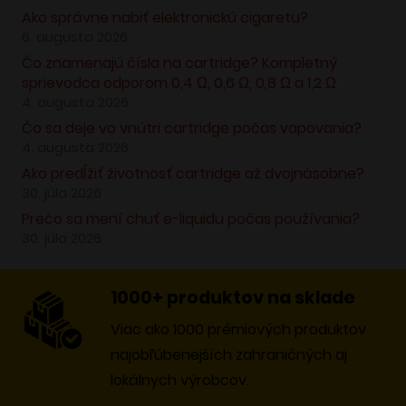
Ako správne nabiť elektronickú cigaretu?
6. augusta 2026
Čo znamenajú čísla na cartridge? Kompletný
sprievodca odporom 0,4 Ω, 0,6 Ω, 0,8 Ω a 1,2 Ω
4. augusta 2026
Čo sa deje vo vnútri cartridge počas vapovania?
4. augusta 2026
Ako predĺžiť životnosť cartridge až dvojnásobne?
30. júla 2026
Prečo sa mení chuť e-liquidu počas používania?
30. júla 2026
1000+ produktov na sklade
Viac ako 1000 prémiových produktov
najobľúbenejších zahraničných aj
lokálnych výrobcov.