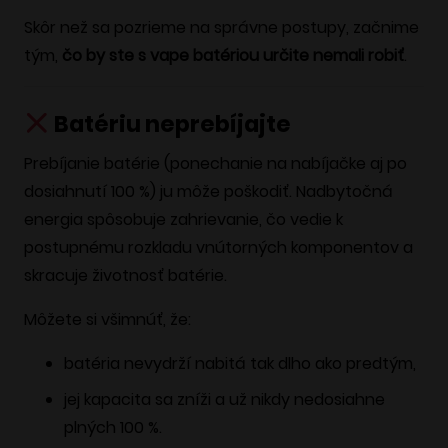
Skôr než sa pozrieme na správne postupy, začnime
tým,
čo by ste s vape batériou určite nemali robiť
.
Batériu neprebíjajte
Prebíjanie batérie (ponechanie na nabíjačke aj po
dosiahnutí 100 %) ju môže poškodiť. Nadbytočná
energia spôsobuje zahrievanie, čo vedie k
postupnému rozkladu vnútorných komponentov a
skracuje životnosť batérie.
Môžete si všimnúť, že:
batéria nevydrží nabitá tak dlho ako predtým,
jej kapacita sa zníži a už nikdy nedosiahne
plných 100 %.