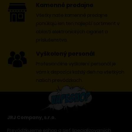
Kamenné predajne
Všetky naše kamenné predajne
ponúkajú len ten najlepší sortiment v
oblasti elektronických cigariet a
príslušenstva.
Vyškolený personál
Profesionálne vyškolení personál je
vám k dispozícii každý deň na všetkých
našich prevádzkach.
JRJ Company, s.r.o.
Prevádzkujeme eshop a sieť špecializovaných