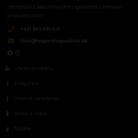
obchodov s elektronickými cigaretami a komplet
príslušenstvom.
+421 902 681 021
info@vapeshoponline.sk
Všetky produkty
E-cigarety
Podové zariadenia
Shake & Vape
Náplne