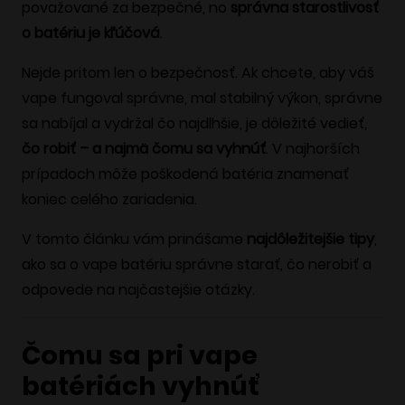
považované za bezpečné, no
správna starostlivosť
o batériu je kľúčová
.
Nejde pritom len o bezpečnosť. Ak chcete, aby váš
vape fungoval správne, mal stabilný výkon, správne
sa nabíjal a vydržal čo najdlhšie, je dôležité vedieť,
čo robiť – a najmä čomu sa vyhnúť
. V najhorších
prípadoch môže poškodená batéria znamenať
koniec celého zariadenia.
V tomto článku vám prinášame
najdôležitejšie tipy
,
ako sa o vape batériu správne starať, čo nerobiť a
odpovede na najčastejšie otázky.
Čomu sa pri vape
batériách vyhnúť