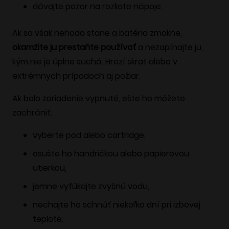
dávajte pozor na rozliate nápoje.
Ak sa však nehoda stane a batéria zmokne,
okamžite ju prestaňte používať
a nezapínajte ju,
kým nie je úplne suchá. Hrozí skrat alebo v
extrémnych prípadoch aj požiar.
Ak bolo zariadenie vypnuté, ešte ho môžete
zachrániť:
vyberte pod alebo cartridge,
osušte ho handričkou alebo papierovou
utierkou,
jemne vyfúkajte zvyšnú vodu,
nechajte ho schnúť niekoľko dní pri izbovej
teplote.