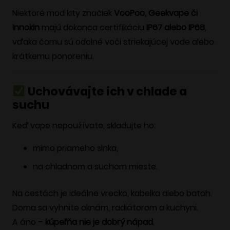
Niektoré mod kity značiek
VooPoo, Geekvape či
Innokin
majú dokonca certifikáciu
IP67 alebo IP68
,
vďaka čomu sú odolné voči striekajúcej vode alebo
krátkemu ponoreniu.
Uchovávajte ich v chlade a
suchu
Keď vape nepoužívate, skladujte ho:
mimo priameho slnka,
na chladnom a suchom mieste.
Na cestách je ideálne vrecko, kabelka alebo batoh.
Doma sa vyhnite oknám, radiátorom a kuchyni.
A áno –
kúpeľňa nie je dobrý nápad
.