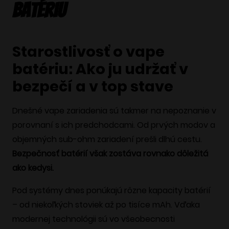
batériu
Starostlivosť o vape
batériu: Ako ju udržať v
bezpečí a v top stave
Dnešné vape zariadenia sú takmer na nepoznanie v
porovnaní s ich predchodcami. Od prvých modov a
objemných sub-ohm zariadení prešli dlhú cestu.
Bezpečnosť batérií však zostáva rovnako dôležitá
ako kedysi.
Pod systémy dnes ponúkajú rôzne kapacity batérií
– od niekoľkých stoviek až po tisíce mAh. Vďaka
modernej technológii sú vo všeobecnosti