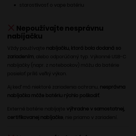
starostlivosť o vape batériu
Nepoužívajte nesprávnu
nabíjačku
Vždy používajte
nabíjačku, ktorá bola dodaná so
zariadením
, alebo odporúčaný typ. Výkonné USB-C
nabíjačky (napr. z notebookov) môžu do batérie
posielať príliš veľký výkon.
Aj keď má niektoré zariadenia ochranu,
nesprávna
nabíjačka môže batériu rýchlo poškodiť
.
Externé batérie nabíjajte
výhradne v samostatnej,
certifikovanej nabíjačke
, nie priamo v zariadení.