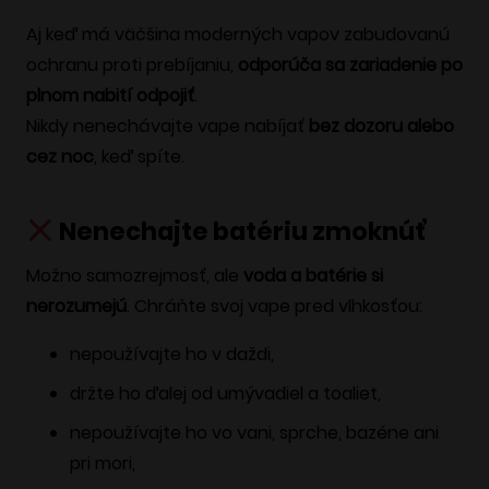
Aj keď má väčšina moderných vapov zabudovanú
ochranu proti prebíjaniu,
odporúča sa zariadenie po
plnom nabití odpojiť
.
Nikdy nenechávajte vape nabíjať
bez dozoru alebo
cez noc
, keď spíte.
Nenechajte batériu zmoknúť
Možno samozrejmosť, ale
voda a batérie si
nerozumejú
. Chráňte svoj vape pred vlhkosťou:
nepoužívajte ho v daždi,
držte ho ďalej od umývadiel a toaliet,
nepoužívajte ho vo vani, sprche, bazéne ani
pri mori,