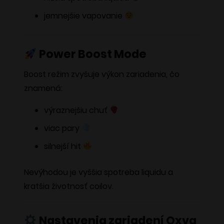
jemnejšie vapovanie
Power Boost Mode
Boost režim zvyšuje výkon zariadenia, čo
znamená:
výraznejšiu chuť
viac pary
silnejší hit
Nevýhodou je vyššia spotreba liquidu a
kratšia životnosť coilov.
Nastavenia zariadení Oxva