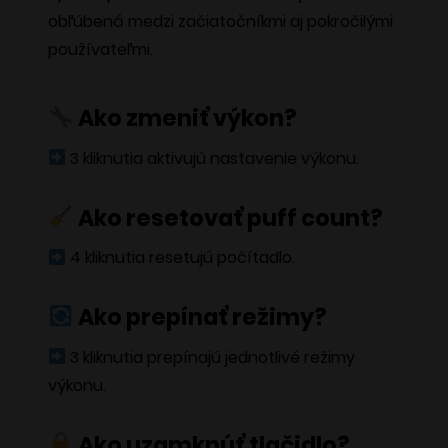
vybrať
obľúbená medzi začiatočníkmi aj pokročilými
na
používateľmi.
stránke
produktu.
Ako zmeniť výkon?
3 kliknutia aktivujú nastavenie výkonu.
Ako resetovať puff count?
4 kliknutia resetujú počítadlo.
Ako prepínať režimy?
3 kliknutia prepínajú jednotlivé režimy
výkonu.
Ako uzamknúť tlačidlo?