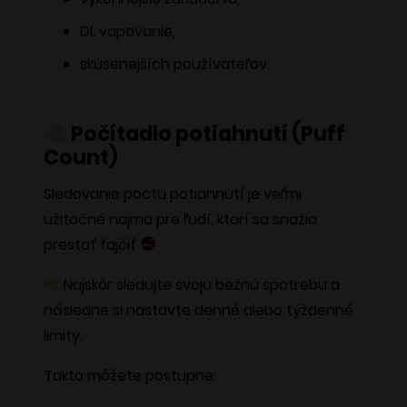
DL vapovanie,
skúsenejších používateľov.
Počítadlo potiahnutí (Puff
Count)
Sledovanie počtu potiahnutí je veľmi
užitočné najmä pre ľudí, ktorí sa snažia
prestať fajčiť
Najskôr sledujte svoju bežnú spotrebu a
následne si nastavte denné alebo týždenné
limity.
Takto môžete postupne: