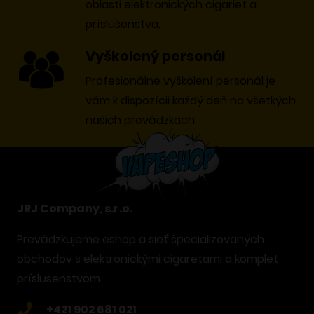
oblasti elektronických cigariet a
príslušenstva.
Vyškolený personál
Profesionálne vyškolení personál je
vám k dispozícii každý deň na všetkých
našich prevádzkach.
JRJ Company, s.r.o.
Prevádzkujeme eshop a sieť špecializovaných
obchodov s elektronickými cigaretami a komplet
príslušenstvom.
+421 902 681 021