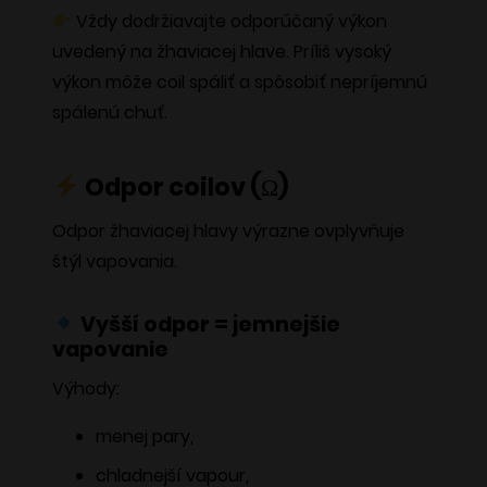
Vždy dodržiavajte odporúčaný výkon
uvedený na žhaviacej hlave. Príliš vysoký
výkon môže coil spáliť a spôsobiť nepríjemnú
spálenú chuť.
Odpor coilov (Ω)
Odpor žhaviacej hlavy výrazne ovplyvňuje
štýl vapovania.
Vyšší odpor = jemnejšie
vapovanie
Výhody:
menej pary,
chladnejší vapour,