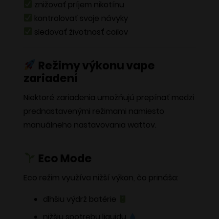
znižovať príjem nikotínu
kontrolovať svoje návyky
sledovať životnosť coilov
Režimy výkonu vape
zariadení
Niektoré zariadenia umožňujú prepínať medzi
prednastavenými režimami namiesto
manuálneho nastavovania wattov.
Eco Mode
Eco režim využíva nižší výkon, čo prináša:
dlhšiu výdrž batérie
nižšiu spotrebu liquidu