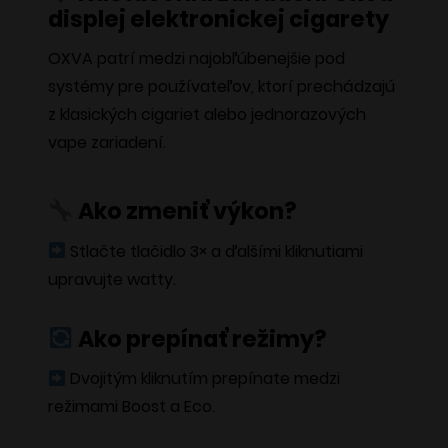
displej elektronickej cigarety
OXVA
patrí medzi najobľúbenejšie pod
systémy pre používateľov, ktorí prechádzajú
z klasických cigariet alebo jednorazových
vape zariadení.
Ako zmeniť výkon?
Stlačte tlačidlo 3× a ďalšími kliknutiami
upravujte watty.
Ako prepínať režimy?
Dvojitým kliknutím prepínate medzi
režimami Boost a Eco.