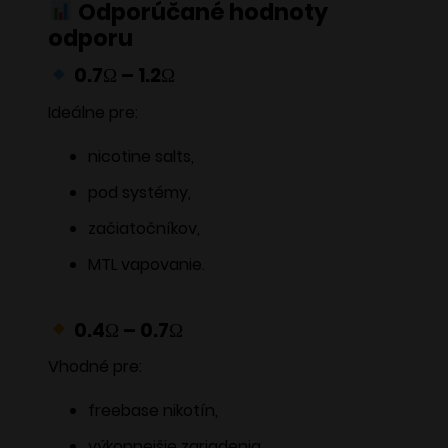
Odporúčané hodnoty
odporu
0.7Ω – 1.2Ω
Ideálne pre:
nicotine salts,
pod systémy,
začiatočníkov,
MTL vapovanie.
0.4Ω – 0.7Ω
Vhodné pre:
freebase nikotín,
výkonnejšie zariadenia,