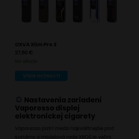
vybrať
na
stránke
produktu.
OXVA Xlim Pro 3
27,50
€
Na sklade
Tento
VÝBER MOŽNOSTÍ
produkt
má
Nastavenia zariadení
viacero
Vaporesso displej
variantov.
elektronickej cigarety
Možnosti
si
Vaporesso
patrí medzi najkvalitnejšie pod
môžete
systémy a modelová rada XROS je veľmi