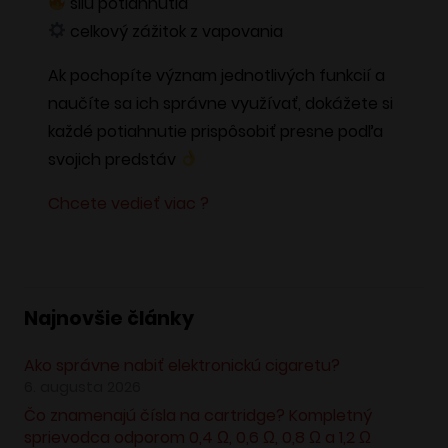
silu potiahnutia
celkový zážitok z vapovania
Ak pochopíte význam jednotlivých funkcií a
naučíte sa ich správne využívať, dokážete si
každé potiahnutie prispôsobiť presne podľa
svojich predstáv
Chcete vedieť viac ?
Najnovšie články
Ako správne nabiť elektronickú cigaretu?
6. augusta 2026
Čo znamenajú čísla na cartridge? Kompletný
sprievodca odporom 0,4 Ω, 0,6 Ω, 0,8 Ω a 1,2 Ω