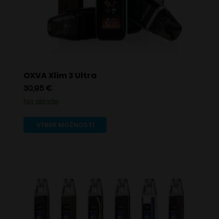
produktu.
OXVA Xlim 3 Ultra
30,95
€
Na sklade
Tento
VÝBER MOŽNOSTÍ
produkt
má
viacero
variantov.
Možnosti
si
môžete