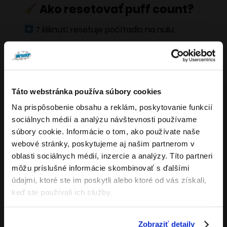
Ako resetovať puff count?
7 kliknutí resetuje počítadlo na nulu.
Svetelné upozornenia Oxva
displej elektronickej cigarety
Táto webstránka používa súbory cookies
Modré bliknutie 3×
Na prispôsobenie obsahu a reklám, poskytovanie funkcií
Overenie veku
sociálnych médií a analýzu návštevnosti používame
Bezpečnostná ochrana pri príliš dlhom
súbory cookie. Informácie o tom, ako používate naše
potiahnutí.
webové stránky, poskytujeme aj našim partnerom v
Musíte mať aspoň
18
rokov pre vstup.
oblasti sociálnych médií, inzercie a analýzy. Títo partneri
Červené bliknutie 3×
ÁNO
môžu príslušné informácie skombinovať s ďalšími
údajmi, ktoré ste im poskytli alebo ktoré od vás získali,
Možný skrat alebo problém s podom.
NIE
keď ste používali ich služby.
Červené bliknutie 5×
Zobraziť detaily