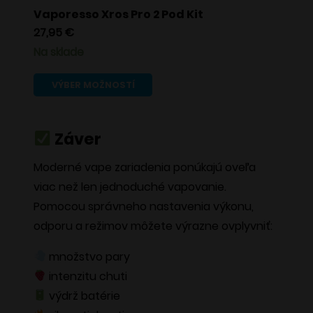
Vaporesso Xros Pro 2 Pod Kit
27,95
€
Na sklade
Tento
VÝBER MOŽNOSTÍ
produkt
má
Záver
viacero
variantov.
Moderné vape zariadenia ponúkajú oveľa
Možnosti
viac než len jednoduché vapovanie.
si
Pomocou správneho nastavenia výkonu,
môžete
odporu a režimov môžete výrazne ovplyvniť:
vybrať
množstvo pary
na
intenzitu chuti
stránke
výdrž batérie
produktu.