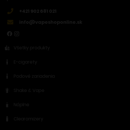
+421 902 681 021
info@vapeshoponline.sk
Všetky produkty
E-cigarety
Podové zariadenia
Shake & Vape
Náplne
Clearomizery