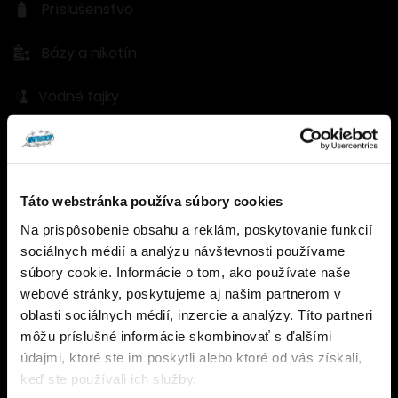
Príslušenstvo
Bázy a nikotín
Vodné fajky
DÔLEŽITÉ ODKAZY
Môj účet
Táto webstránka používa súbory cookies
Wishlist
Na prispôsobenie obsahu a reklám, poskytovanie funkcií
Vernostný program
Overenie veku
sociálnych médií a analýzu návštevnosti používame
Naše predajne
súbory cookie. Informácie o tom, ako používate naše
Blog
webové stránky, poskytujeme aj našim partnerom v
Musíte mať aspoň
18
rokov pre vstup.
Kontakty
oblasti sociálnych médií, inzercie a analýzy. Títo partneri
ÁNO
môžu príslušné informácie skombinovať s ďalšími
údajmi, ktoré ste im poskytli alebo ktoré od vás získali,
NIE
keď ste používali ich služby.