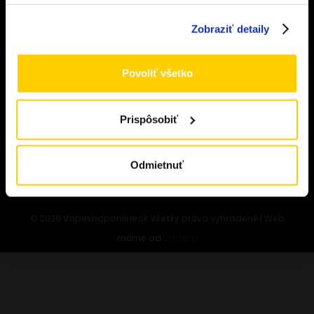
Zobraziť detaily
ZÁKAZNÍCKY SERVIS
Doprava a platba
Povoliť všetko
Obchodné podmienky
Výmena a vrátenie tovaru
Odstúpenie od zmluvy
Prispôsobiť
Formulár pre odstúpenie od zmluvy
Ochrana osobných údajov
Odmietnuť
Cookies
©
2026
Vapeshoponline.sk Všetky práva vyhradené | Web
máme od
Visitero