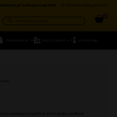
adarmo pri nákupe nad 49€
Prihlásenie/Registrácia
0
Products
search
Príslušenstvo
Bázy a nikotín
Vodné fajky
 Juice
tická a osviežujúca príchuť, ktorá spája sladkosť