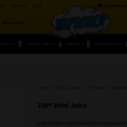
jne
Kontakt
Blog
Doprava z
Ako začať
adenia
Shake & Vape
Náplne
Clearomizery
Domov
Shake & Vape
ZAP! Juice
ZAP! 20ml
ZAP! 20ml Juice
E-liquíd ZAP! Longfill Passionfruit Zest je exo