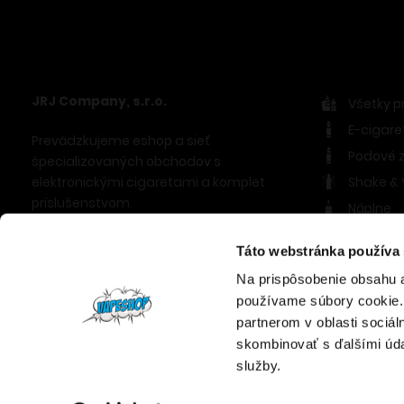
JRJ Company, s.r.o.
Všetky p
E-cigare
Prevádzkujeme eshop a sieť
Podové z
špecializovaných obchodov s
elektronickými cigaretami a komplet
Shake &
príslušenstvom.
Náplne
Clearom
+421 902 681 021
Táto webstránka používa
Prísluše
info@vapeshoponline.sk
Na prispôsobenie obsahu a
Bázy a ni
používame súbory cookie.
Vodné fa
partnerom v oblasti sociál
skombinovať s ďalšími údaj
služby.