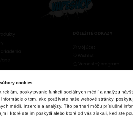
DÔLEŽITÉ ODKAZY
rodukty
ty
Môj účet
ariadenia
Wishlist
 Vape
Vernostný program
Naše predajne
izery
Blog
 súbory cookies
nstvo
Kontakty
 reklám, poskytovanie funkcií sociálnych médií a analýzu návšt
kotín
 Informácie o tom, ako používate naše webové stránky, poskytu
jky
nych médií, inzercie a analýzy. Títo partneri môžu príslušné info
mi, ktoré ste im poskytli alebo ktoré od vás získali, keď ste pou