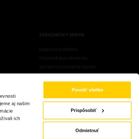
ZÁKAZNÍCKY SERVIS
Doprava a platba
Obchodné podmienky
Výmena a vrátenie tovaru
Odstúpenie od zmluvy
Formulár pre odstúpenie od zmluvy
Povoliť všetko
Ochrana osobných údajov
evnosti
Cookies
jeme aj našim
Prispôsobiť
rmácie
žívali ich
Odmietnuť