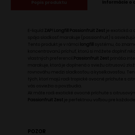
Informácie o 
Popis produktu
E-liquíd
ZAP! Longfill Passionfruit Zest
je exotická a 
spája sladkosť marakuje (passionfruit) s osviežu
Tento produkt je v rámci
longfill
systému, čo zname
koncentrovanú príchuť, ktorú si môžete doplniť n
vlastných preferencií.
Passionfruit Zest
prináša int
marakuje, ktorá je doplnená o sviežu citrusovú zlož
rovnováhu medzi sladkosťou a kyselkavosťou. Tento
tých, ktorí majú radi tropické ovocné príchute s c
vás osviežia a povzbudia.
Ak máte radi exotické ovocné príchute s citrusov
Passionfruit Zest
je perfektnou voľbou pre každod
POZOR