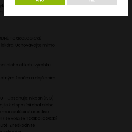
ÁNO
NIE
vykovou látkou.
m mladším ako 18 rokov.
RODNÉ TOXIKOLOGICKÉ
o lekára. Uchovávajte mimo
bal alebo etiketu výrobku.
tehotným ženám a dojčiacim
8 – Obsahuje: nikotín (ISO)
jte k dispozícii obal alebo
 manipulácii starostlivo
amžite volajte TOXIKOLOGICKÉ
uté. Zneškodnite