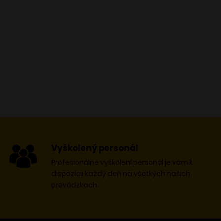
Vyškolený personál
Profesionálne vyškolení personál je vám k
dispozícii každý deň na všetkých našich
prevádzkach.