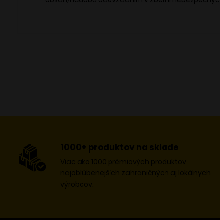
obsah/nádobu odovzdaním v zberni nebezpečnýc
1000+ produktov na sklade
Viac ako 1000 prémiových produktov
najobľúbenejších zahraničných aj lokálnych
výrobcov.