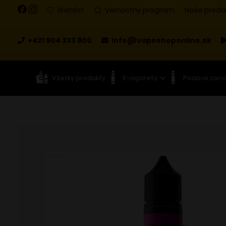
Wishlist
Vernostný program
Naše preda
+421 904 333 800
info@vapeshoponline.sk
Všetky produkty
E-cigarety
Podové zari