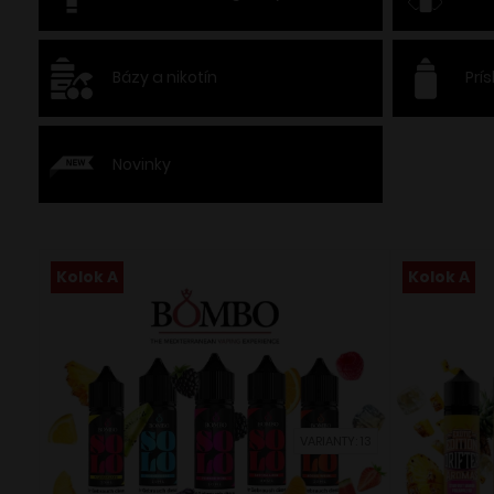
Bázy a nikotín
Prí
Novinky
Kolok A
Kolok A
VARIANTY: 13