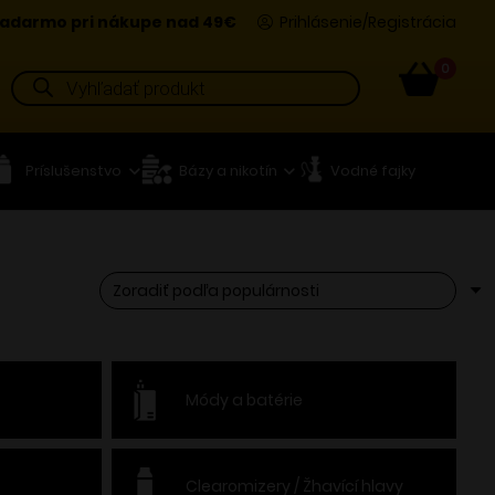
adarmo pri nákupe nad 49€
Prihlásenie/Registrácia
0
Products
search
Príslušenstvo
Bázy a nikotín
Vodné fajky
Módy a batérie
Clearomizery / Žhavící hlavy