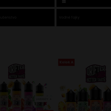
slušenstvo
Vodné fajky
Kolok A
VARIANTY: 4