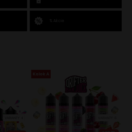
% Akcie
Kolok A
VARIANTY: 4
VARIANTY: 6