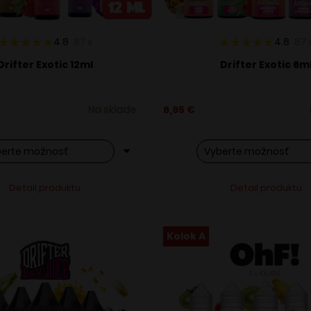
4.8
87
x
4.8
87
Drifter Exotic 12ml
Drifter Exotic 6m
Na sklade
6,95
€
o
Tento
Alternative:
Alternati
Detail produktu
Detail produktu
ukt
produkt
má
ero
viacero
Kolok A
ntov.
variantov.
osti
Možnosti
si
ete
môžete
ať
vybrať