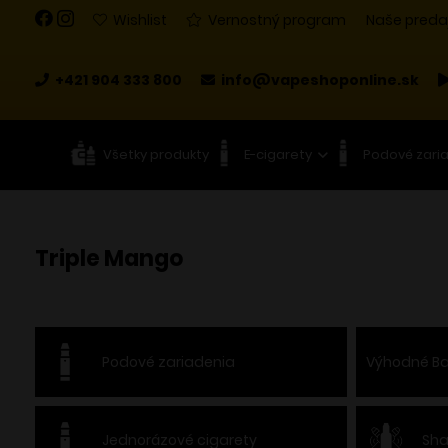
Wishlist
Vernostný program
Naše preda
+421 904 333 800
info@vapeshoponline.sk
Všetky produkty
E-cigarety
Podové zari
Triple Mango
Podové zariadenia
Výhodné Ba
Jednorázové cigarety
Sha