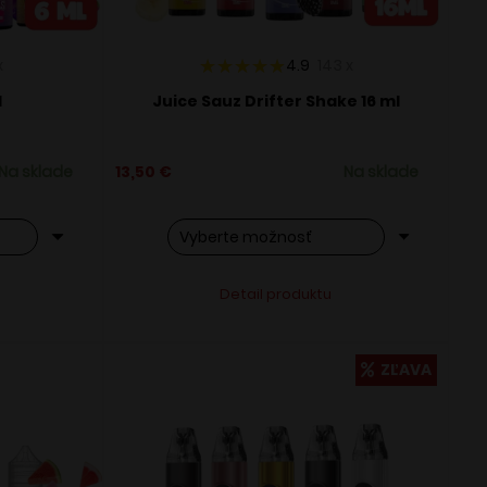
x
4.9
143
x
l
Juice Sauz Drifter Shake 16 ml
Na sklade
13,50
€
Na sklade
Tento
ve:
Alternative:
Detail produktu
produkt
má
viacero
ZĽAVA
variantov.
Možnosti
si
môžete
vybrať