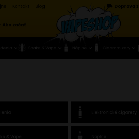
jne
Kontakt
Blog
Doprava z
Ako začať
adenia
Shake & Vape
Náplne
Clearomizery
lenia
Elektronické cigarety
ke & Vape
Náplne