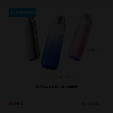
má
viacero
NOVINKA
variantov.
Možnosti
si
môžete
vybrať
VARIANTY: 8
na
stránke
produktu.
4.7
101
x
OXVA NeXLIM 2 Mini
16,95
€
Na sklade