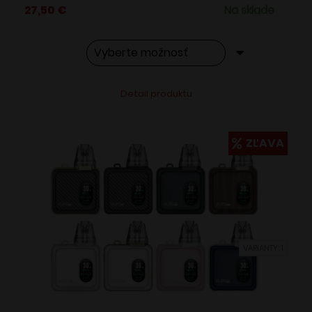
27,50
€
Na sklade
Tento
Alternative:
Detail produktu
produkt
má
viacero
ZĽAVA
variantov.
Možnosti
si
môžete
vybrať
VARIANTY: 1
na
stránke
produktu.