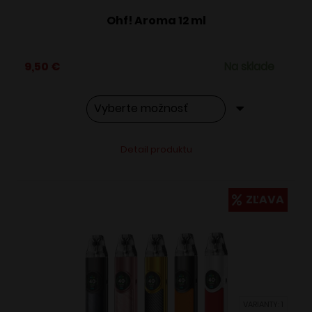
Ohf! Aroma 12 ml
9,50
€
Na sklade
Tento
Alternative:
Detail produktu
produkt
má
viacero
ZĽAVA
variantov.
Možnosti
si
môžete
vybrať
VARIANTY: 1