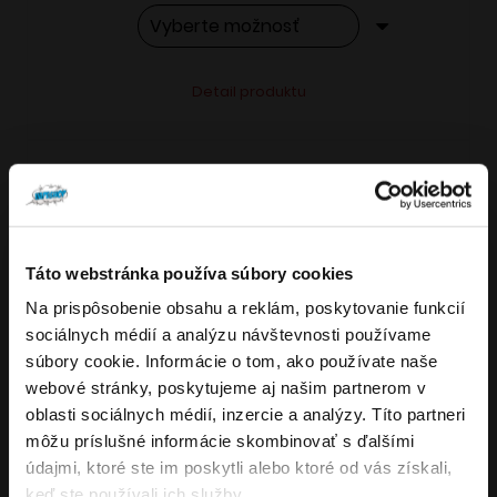
Tento
Alternative:
Detail produktu
produkt
má
viacero
variantov.
Možnosti
si
Táto webstránka používa súbory cookies
môžete
Na prispôsobenie obsahu a reklám, poskytovanie funkcií
Overenie veku
vybrať
sociálnych médií a analýzu návštevnosti používame
VARIANTY: 7
na
súbory cookie. Informácie o tom, ako používate naše
stránke
webové stránky, poskytujeme aj našim partnerom v
Musíte mať aspoň
18
rokov pre vstup.
produktu.
oblasti sociálnych médií, inzercie a analýzy. Títo partneri
ÁNO
môžu príslušné informácie skombinovať s ďalšími
4.8
176
x
údajmi, ktoré ste im poskytli alebo ktoré od vás získali,
NIE
keď ste používali ich služby.