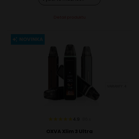
Tento
Alternative:
Detail produktu
produkt
má
viacero
NOVINKA
variantov.
Možnosti
si
môžete
vybrať
VARIANTY: 4
na
stránke
produktu.
4.9
86
x
OXVA Xlim 3 Ultra