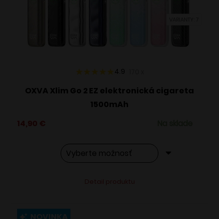
vybrať
VARIANTY: 7
na
stránke
produktu.
4.9
170
x
OXVA Xlim Go 2 EZ elektronická cigareta
1500mAh
14,90
€
Na sklade
Tento
Alternative:
Detail produktu
produkt
má
viacero
NOVINKA