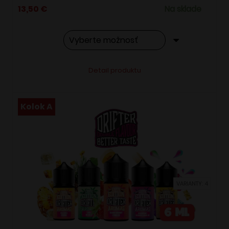
13,50
€
Na sklade
Tento
Alternative:
Detail produktu
produkt
má
viacero
Kolok A
variantov.
Možnosti
si
môžete
vybrať
VARIANTY: 4
na
stránke
produktu.