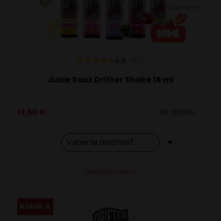
vybrať
VARIANTY: 6
na
stránke
produktu.
4.9
143
x
Juice Sauz Drifter Shake 16 ml
13,50
€
Na sklade
Tento
Alternative:
Detail produktu
produkt
má
viacero
Kolok A
variantov.