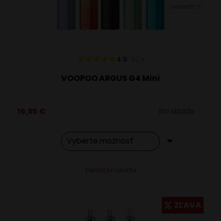
VARIANTY: 5
na
stránke
produktu.
4.9
82
x
VOOPOO ARGUS G4 Mini
16,95
€
Na sklade
Tento
Alternative:
Detail produktu
produkt
má
viacero
ZĽAVA
variantov.