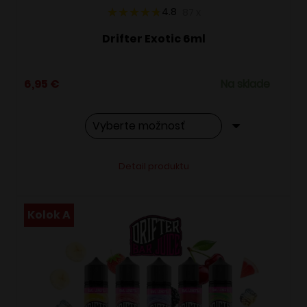
4.8
87
x
Drifter Exotic 6ml
6,95
€
Na sklade
Tento
Alternative:
Detail produktu
produkt
má
viacero
Kolok A
variantov.
Možnosti
si
môžete