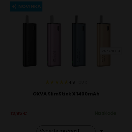
viacero
NOVINKA
variantov.
Možnosti
si
môžete
vybrať
VARIANTY: 3
na
stránke
produktu.
4.9
108
x
OXVA SlimStick X 1400mAh
13,95
€
Na sklade