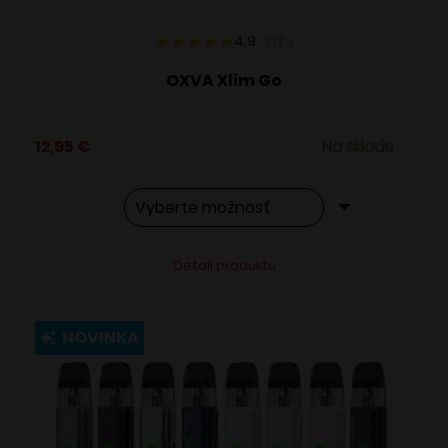
produktu.
4.9
217
x
OXVA Xlim Go
12,95
€
Na sklade
Tento
Alternative:
Detail produktu
produkt
má
viacero
NOVINKA
variantov.
Možnosti
si
môžete