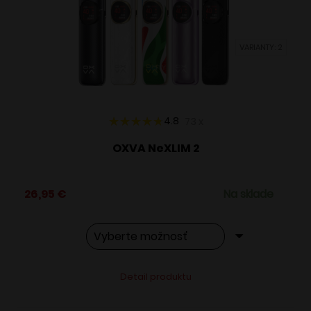
môžete
vybrať
VARIANTY: 2
na
stránke
produktu.
4.8
73
x
OXVA NeXLIM 2
26,95
€
Na sklade
Tento
Alternative:
Detail produktu
produkt
má