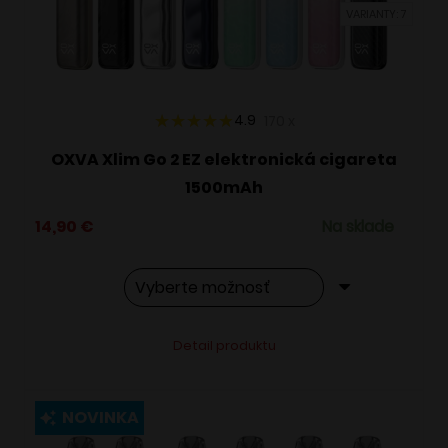
VARIANTY: 7
na
stránke
produktu.
4.9
170
x
OXVA Xlim Go 2 EZ elektronická cigareta
1500mAh
14,90
€
Na sklade
Tento
Alternative:
Detail produktu
produkt
má
viacero
NOVINKA
variantov.