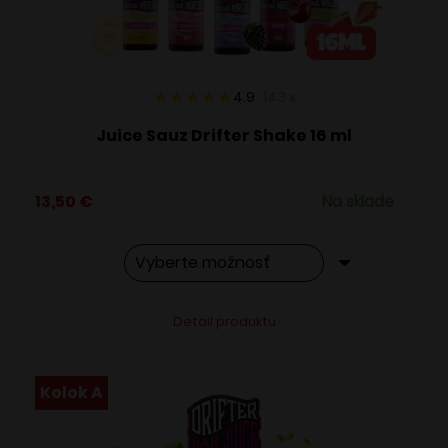
na
stránke
produktu.
4.9
143
x
Juice Sauz Drifter Shake 16 ml
13,50
€
Na sklade
Tento
Alternative:
Detail produktu
produkt
má
viacero
Kolok A
variantov.
Možnosti