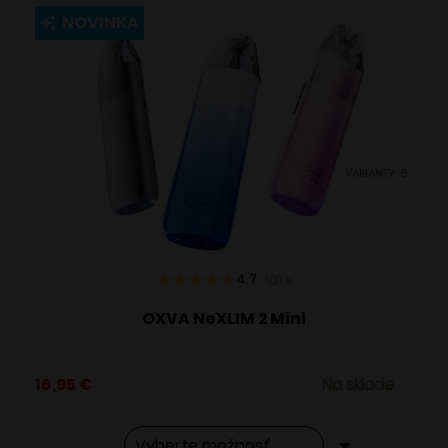
viacero
NOVINKA
variantov.
Možnosti
si
môžete
vybrať
VARIANTY: 8
na
stránke
produktu.
4.7
101
x
OXVA NeXLIM 2 Mini
16,95
€
Na sklade