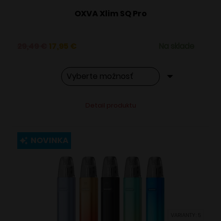
OXVA Xlim SQ Pro
Pôvodná
Aktuálna
29,49
€
17,95
€
Na sklade
cena
cena
bola:
je:
29,49 €.
17,95 €.
Tento
Alternative:
Detail produktu
produkt
má
viacero
NOVINKA
variantov.
Možnosti
si
môžete
vybrať
VARIANTY: 5