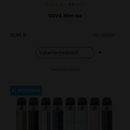
4.9
217
x
OXVA Xlim Go
12,95
€
Na sklade
Tento
Alternative:
Detail produktu
produkt
má
viacero
NOVINKA
variantov.
Možnosti
si
môžete
vybrať