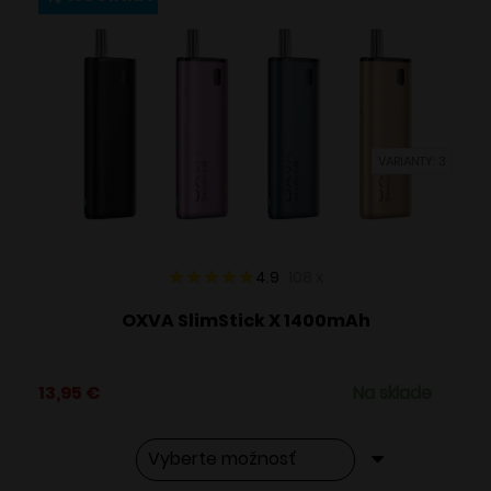
variantov.
Možnosti
si
môžete
vybrať
VARIANTY: 3
na
stránke
produktu.
4.9
108
x
OXVA SlimStick X 1400mAh
13,95
€
Na sklade