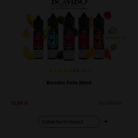
VARIANTY: 13
4.9
88
x
Bombo Solo 20ml
13,95
€
Na sklade
Tento
Alternative: