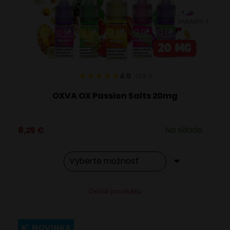
vybrať
VARIANTY: 7
na
stránke
produktu.
4.9
134
x
OXVA OX Passion Salts 20mg
8,25
€
Na sklade
Tento
Alternative:
Detail produktu
produkt
má
viacero
NOVINKA