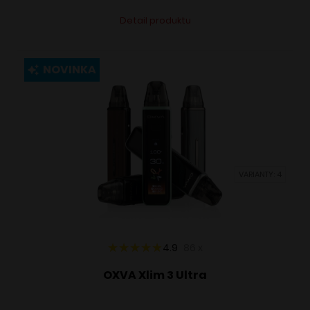
Tento
Alternative:
Detail produktu
produkt
má
viacero
NOVINKA
variantov.
Možnosti
si
môžete
vybrať
VARIANTY: 4
na
stránke
produktu.
4.9
86
x
OXVA Xlim 3 Ultra