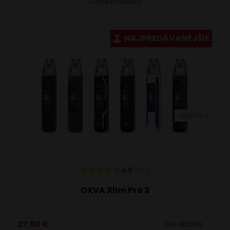
Detail produktu
produkt
má
viacero
NAJPREDÁVANEJŠIE
variantov.
Možnosti
si
môžete
vybrať
VARIANTY: 7
na
stránke
produktu.
4.9
112
x
OXVA Xlim Pro 3
27,50
€
Na sklade