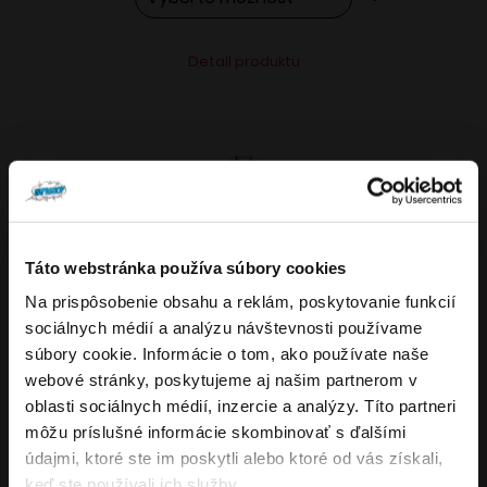
Tento
Alternative:
Detail produktu
produkt
má
viacero
variantov.
Možnosti
si
môžete
Táto webstránka používa súbory cookies
vybrať
Na prispôsobenie obsahu a reklám, poskytovanie funkcií
VARIANTY: 7
Overenie veku
na
sociálnych médií a analýzu návštevnosti používame
stránke
súbory cookie. Informácie o tom, ako používate naše
produktu.
webové stránky, poskytujeme aj našim partnerom v
Musíte mať aspoň
18
rokov pre vstup.
oblasti sociálnych médií, inzercie a analýzy. Títo partneri
4.8
176
x
ÁNO
môžu príslušné informácie skombinovať s ďalšími
OXVA NeXLIM GO elektronická cigareta
údajmi, ktoré ste im poskytli alebo ktoré od vás získali,
NIE
keď ste používali ich služby.