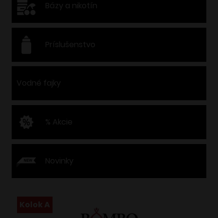
Bázy a nikotín
Príslušenstvo
Vodné fajky
% Akcie
Novinky
Kolok A