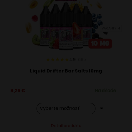
si
môžete
vybrať
VARIANTY: 4
na
stránke
produktu.
4.9
68
x
Liquid Drifter Bar Salts 10mg
8,25
€
Na sklade
Tento
Alternative:
Detail produktu
produkt