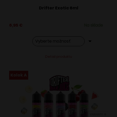
Drifter Exotic 6ml
6,95
€
Na sklade
Tento
Alternative:
Detail produktu
produkt
má
viacero
Kolok A
variantov.
Možnosti
si
môžete
vybrať
VARIANTY: 6