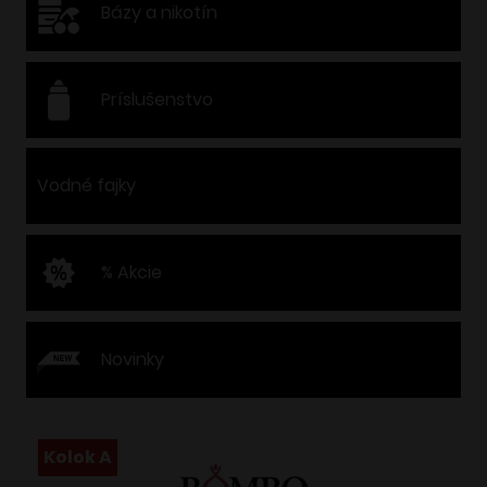
Bázy a nikotín
Príslušenstvo
Vodné fajky
% Akcie
Novinky
Kolok A