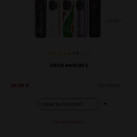
môžete
vybrať
VARIANTY: 2
na
stránke
produktu.
4.8
73
x
OXVA NeXLIM 2
26,95
€
Na sklade
Tento
Alternative:
Detail produktu
produkt
má