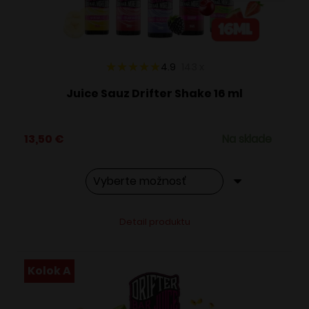
na
stránke
produktu.
4.9
143
x
Juice Sauz Drifter Shake 16 ml
13,50
€
Na sklade
Tento
Alternative:
Detail produktu
produkt
má
viacero
Kolok A
variantov.
Možnosti