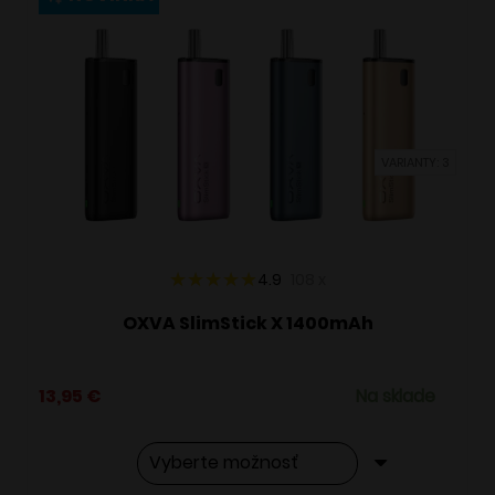
variantov.
Možnosti
si
môžete
vybrať
VARIANTY: 3
na
stránke
produktu.
4.9
108
x
OXVA SlimStick X 1400mAh
13,95
€
Na sklade