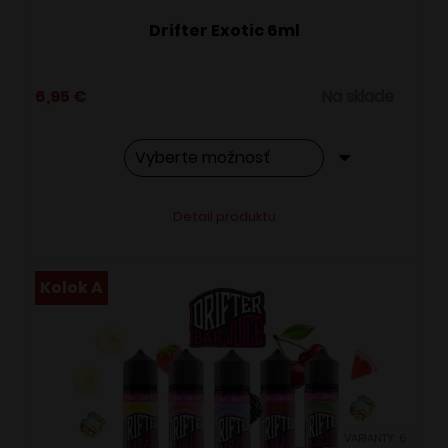
Drifter Exotic 6ml
6,95
€
Na sklade
Tento
Alternative:
Detail produktu
produkt
má
viacero
Kolok A
variantov.
Možnosti
si
môžete
vybrať
VARIANTY: 6