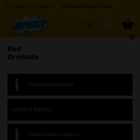
Vernostný program
Prihlásenie/Registrácia
0
Red
Grenade
Podové zariadenia
Výhodné Balenia
Elektronické cigarety