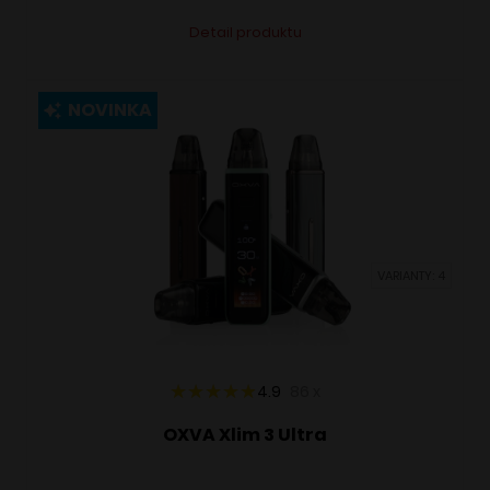
Tento
Alternative:
Detail produktu
produkt
má
viacero
NOVINKA
variantov.
Možnosti
si
môžete
vybrať
VARIANTY: 4
na
stránke
produktu.
4.9
86
x
OXVA Xlim 3 Ultra