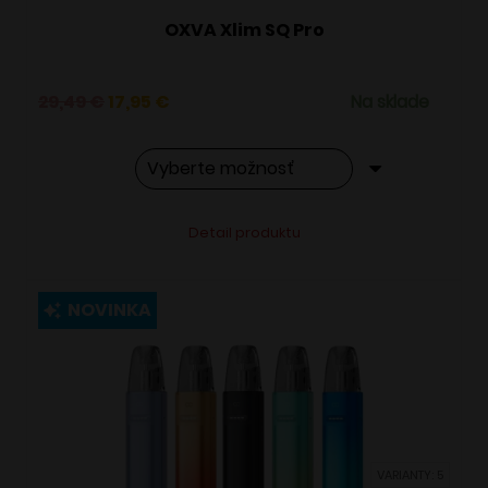
OXVA Xlim SQ Pro
Pôvodná
Aktuálna
29,49
€
17,95
€
Na sklade
cena
cena
bola:
je:
29,49 €.
17,95 €.
Tento
Alternative:
Detail produktu
produkt
má
viacero
NOVINKA
variantov.
Možnosti
si
môžete
vybrať
VARIANTY: 5