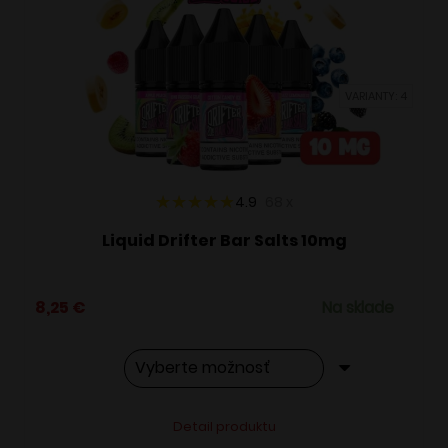
si
môžete
vybrať
VARIANTY: 4
na
stránke
produktu.
4.9
68
x
Liquid Drifter Bar Salts 10mg
8,25
€
Na sklade
Tento
Alternative:
Detail produktu
produkt