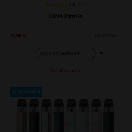
4.9
217
x
OXVA Xlim Go
12,95
€
Na sklade
Tento
Alternative:
Detail produktu
produkt
má
viacero
NOVINKA
variantov.
Možnosti
si
môžete
vybrať