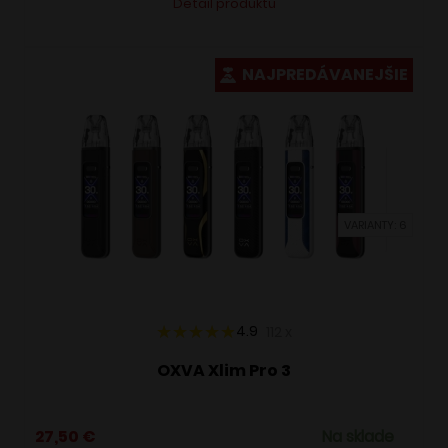
Detail produktu
produkt
má
viacero
NAJPREDÁVANEJŠIE
variantov.
Možnosti
si
môžete
vybrať
VARIANTY: 6
na
stránke
produktu.
4.9
112
x
OXVA Xlim Pro 3
27,50
€
Na sklade