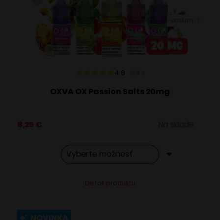
vybrať
VARIANTY: 7
na
stránke
produktu.
4.9
134
x
OXVA OX Passion Salts 20mg
8,25
€
Na sklade
Tento
Alternative:
Detail produktu
produkt
má
viacero
NOVINKA