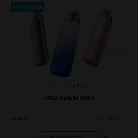
viacero
NOVINKA
variantov.
Možnosti
si
môžete
vybrať
VARIANTY: 8
na
stránke
produktu.
4.7
101
x
OXVA NeXLIM 2 Mini
16,95
€
Na sklade