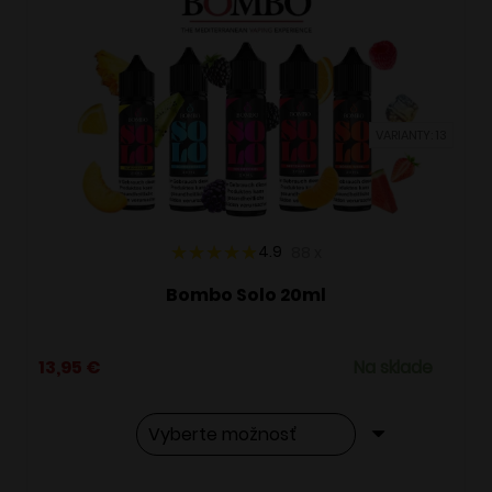
VARIANTY: 13
4.9
88
x
Bombo Solo 20ml
13,95
€
Na sklade
Tento
Alternative: