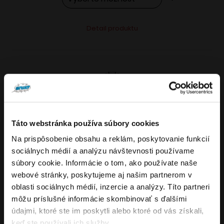
Tento
Alternative:
Detail produktu
produkt
má
viacero
variantov.
Možnosti
si
môžete
Táto webstránka používa súbory cookies
vybrať
Na prispôsobenie obsahu a reklám, poskytovanie funkcií
VARIANTY: 7
Overenie veku
na
sociálnych médií a analýzu návštevnosti používame
stránke
súbory cookie. Informácie o tom, ako používate naše
produktu.
webové stránky, poskytujeme aj našim partnerom v
Musíte mať aspoň
18
rokov pre vstup.
oblasti sociálnych médií, inzercie a analýzy. Títo partneri
4.8
176
x
ÁNO
môžu príslušné informácie skombinovať s ďalšími
OXVA NeXLIM GO elektronická cigareta
údajmi, ktoré ste im poskytli alebo ktoré od vás získali,
NIE
keď ste používali ich služby.