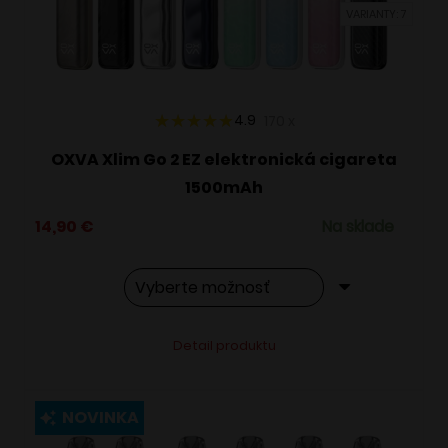
VARIANTY: 7
na
stránke
produktu.
4.9
170
x
OXVA Xlim Go 2 EZ elektronická cigareta
1500mAh
14,90
€
Na sklade
Tento
Alternative:
Detail produktu
produkt
má
viacero
NOVINKA
variantov.