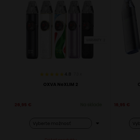
Možnosti
Možn
si
si
môžete
môž
vybrať
vybr
na
na
stránke
strá
VARIANTY: 2
produktu.
prod
4.8
73
x
OXVA NeXLIM 2
O
26,95
€
Na sklade
16,95
€
Tento
Tent
Alternative:
Detail produktu