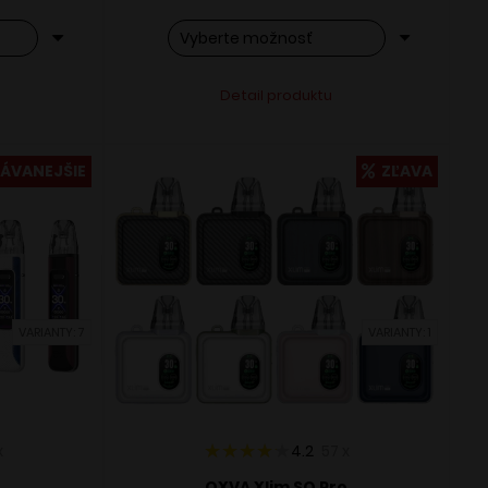
Tento
ve:
Alternative:
Detail produktu
produkt
má
viacero
ÁVANEJŠIE
ZĽAVA
variantov.
Možnosti
si
môžete
vybrať
na
stránke
VARIANTY: 7
VARIANTY: 1
produktu.
x
4.2
57
x
OXVA Xlim SQ Pro