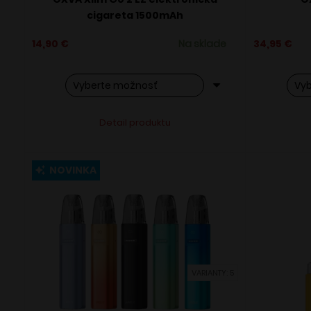
cigareta 1500mAh
14,90
€
Na sklade
34,95
€
Tento
Tent
Alternative:
Detail produktu
produkt
prod
má
má
viacero
viac
NOVINKA
variantov.
varia
Možnosti
Možn
si
si
môžete
môž
vybrať
vybr
na
na
stránke
strá
VARIANTY: 5
produktu.
prod