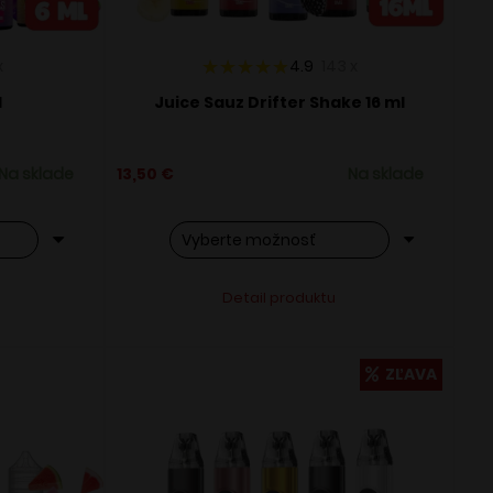
x
4.9
143
x
l
Juice Sauz Drifter Shake 16 ml
Na sklade
13,50
€
Na sklade
Tento
ve:
Alternative:
Detail produktu
produkt
má
viacero
ZĽAVA
variantov.
Možnosti
si
môžete
vybrať