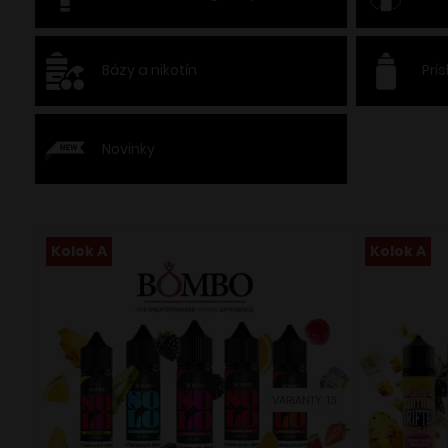
Bázy a nikotín
Prí
Novinky
Kolok A
Kolok A
VARIANTY: 13