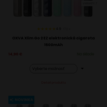
VARIANTY: 7
na
stránke
produktu.
4.9
170
x
OXVA Xlim Go 2 EZ elektronická cigareta
1500mAh
14,90
€
Na sklade
Tento
Alternative:
Detail produktu
produkt
má
viacero
NOVINKA
variantov.