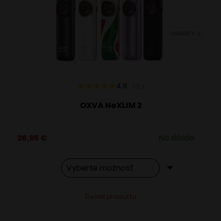
môžete
vybrať
VARIANTY: 2
na
stránke
produktu.
4.8
73
x
OXVA NeXLIM 2
26,95
€
Na sklade
Tento
Alternative:
Detail produktu
produkt
má