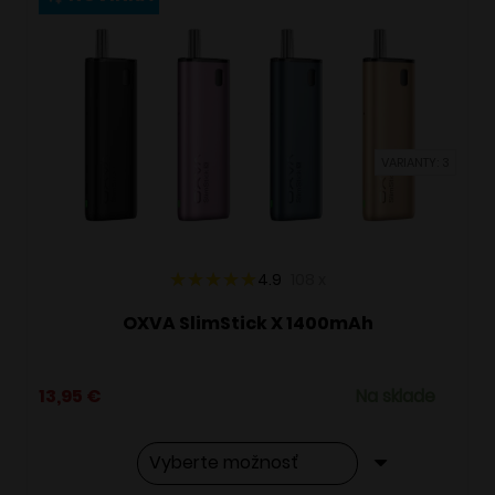
variantov.
Možnosti
si
môžete
vybrať
VARIANTY: 3
na
stránke
produktu.
4.9
108
x
OXVA SlimStick X 1400mAh
13,95
€
Na sklade