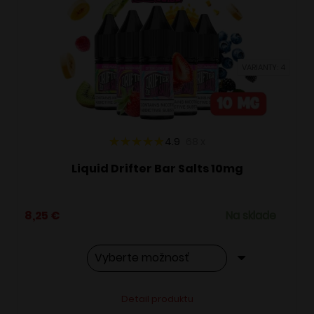
si
môžete
vybrať
VARIANTY: 4
na
stránke
produktu.
4.9
68
x
Liquid Drifter Bar Salts 10mg
8,25
€
Na sklade
Tento
Alternative:
Detail produktu
produkt