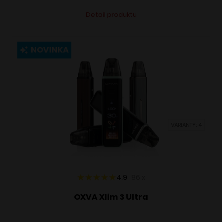
Tento
Alternative:
Detail produktu
produkt
má
viacero
NOVINKA
variantov.
Možnosti
si
môžete
vybrať
VARIANTY: 4
na
stránke
produktu.
4.9
86
x
OXVA Xlim 3 Ultra