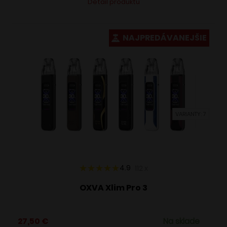
Detail produktu
produkt
má
viacero
NAJPREDÁVANEJŠIE
variantov.
Možnosti
si
môžete
vybrať
VARIANTY: 7
na
stránke
produktu.
4.9
112
x
OXVA Xlim Pro 3
27,50
€
Na sklade