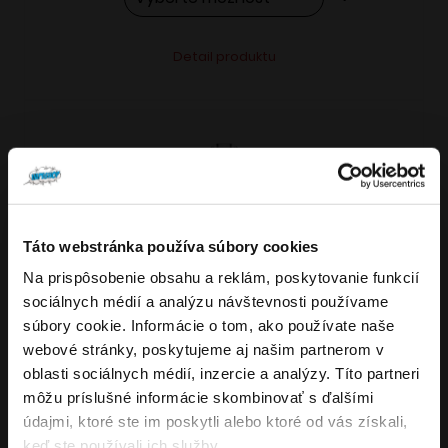
Tento
Alternative:
Detail produktu
produkt
má
viacero
variantov.
Možnosti
si
môžete
Táto webstránka používa súbory cookies
vybrať
Na prispôsobenie obsahu a reklám, poskytovanie funkcií
VARIANTY: 7
Overenie veku
na
sociálnych médií a analýzu návštevnosti používame
stránke
súbory cookie. Informácie o tom, ako používate naše
produktu.
webové stránky, poskytujeme aj našim partnerom v
Musíte mať aspoň
18
rokov pre vstup.
oblasti sociálnych médií, inzercie a analýzy. Títo partneri
4.8
176
x
ÁNO
môžu príslušné informácie skombinovať s ďalšími
OXVA NeXLIM GO elektronická cigareta
údajmi, ktoré ste im poskytli alebo ktoré od vás získali,
NIE
keď ste používali ich služby.