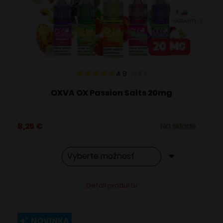
vybrať
VARIANTY: 7
na
stránke
produktu.
4.9
134
x
OXVA OX Passion Salts 20mg
8,25
€
Na sklade
Tento
Alternative:
Detail produktu
produkt
má
viacero
NOVINKA