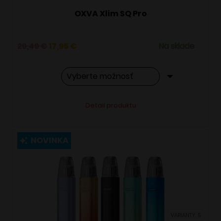
OXVA Xlim SQ Pro
Pôvodná
Aktuálna
29,49
€
17,95
€
Na sklade
cena
cena
bola:
je:
29,49 €.
17,95 €.
Tento
Alternative:
Detail produktu
produkt
má
viacero
NOVINKA
variantov.
Možnosti
si
môžete
vybrať
VARIANTY: 5