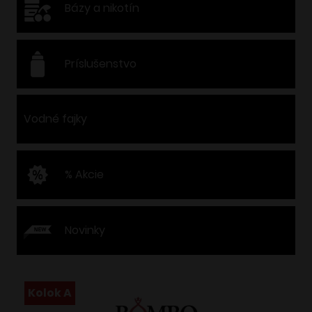
Bázy a nikotín
Príslušenstvo
Vodné fajky
% Akcie
Novinky
Kolok A