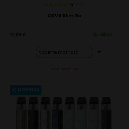
4.9
217
x
OXVA Xlim Go
12,95
€
Na sklade
Tento
Alternative:
Detail produktu
produkt
má
viacero
NOVINKA
variantov.
Možnosti
si
môžete
vybrať