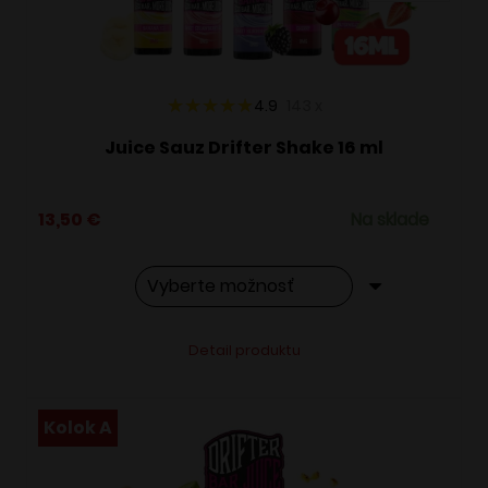
na
stránke
produktu.
4.9
143
x
Juice Sauz Drifter Shake 16 ml
13,50
€
Na sklade
Tento
Alternative:
Detail produktu
produkt
má
viacero
Kolok A
variantov.
Možnosti