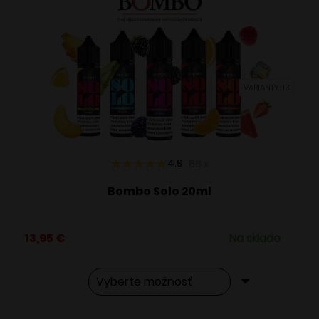
VARIANTY: 13
4.9
88
x
Bombo Solo 20ml
13,95
€
Na sklade
Tento
Alternative: