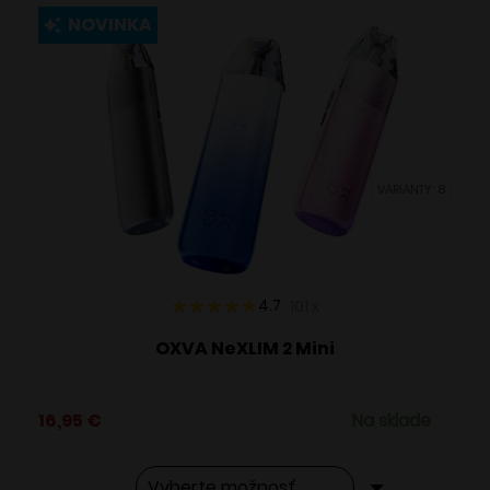
viacero
NOVINKA
variantov.
Možnosti
si
môžete
vybrať
VARIANTY: 8
na
stránke
produktu.
4.7
101
x
OXVA NeXLIM 2 Mini
16,95
€
Na sklade