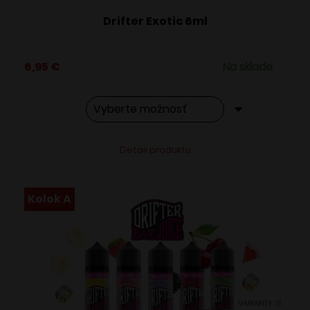
Drifter Exotic 6ml
6,95
€
Na sklade
Tento
Alternative:
Detail produktu
produkt
má
viacero
Kolok A
variantov.
Možnosti
si
môžete
vybrať
VARIANTY: 6