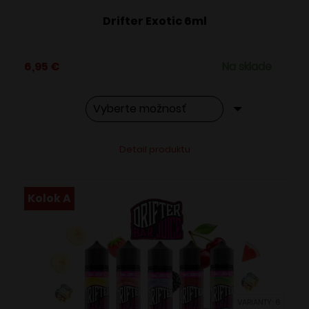
Drifter Exotic 6ml
6,95
€
Na sklade
Tento
Alternative:
Detail produktu
produkt
má
viacero
Kolok A
variantov.
Možnosti
si
môžete
vybrať
VARIANTY: 6