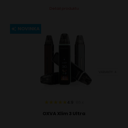
Tento
Alternative:
Detail produktu
produkt
má
viacero
NOVINKA
variantov.
Možnosti
si
môžete
vybrať
VARIANTY: 4
na
stránke
produktu.
4.9
86
x
OXVA Xlim 3 Ultra