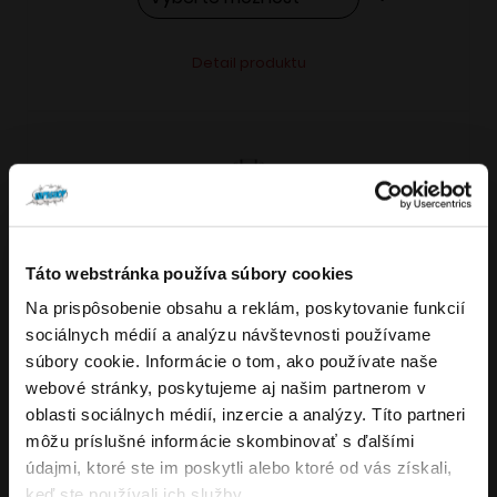
Tento
Alternative:
Detail produktu
produkt
má
viacero
variantov.
Možnosti
si
môžete
Táto webstránka používa súbory cookies
vybrať
Na prispôsobenie obsahu a reklám, poskytovanie funkcií
VARIANTY: 7
Overenie veku
na
sociálnych médií a analýzu návštevnosti používame
stránke
súbory cookie. Informácie o tom, ako používate naše
produktu.
webové stránky, poskytujeme aj našim partnerom v
Musíte mať aspoň
18
rokov pre vstup.
oblasti sociálnych médií, inzercie a analýzy. Títo partneri
4.8
176
x
ÁNO
môžu príslušné informácie skombinovať s ďalšími
OXVA NeXLIM GO elektronická cigareta
údajmi, ktoré ste im poskytli alebo ktoré od vás získali,
NIE
keď ste používali ich služby.