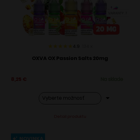
vybrať
VARIANTY: 7
na
stránke
produktu.
4.9
134
x
OXVA OX Passion Salts 20mg
8,25
€
Na sklade
Tento
Alternative:
Detail produktu
produkt
má
viacero
NOVINKA