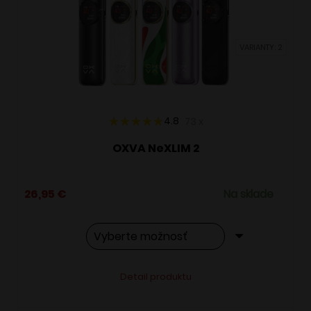
môžete
vybrať
VARIANTY: 2
na
stránke
produktu.
4.8
73
x
OXVA NeXLIM 2
26,95
€
Na sklade
Tento
Alternative:
Detail produktu
produkt
má