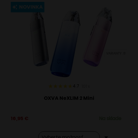
viacero
NOVINKA
variantov.
Možnosti
si
môžete
vybrať
VARIANTY: 8
na
stránke
produktu.
4.7
101
x
OXVA NeXLIM 2 Mini
16,95
€
Na sklade