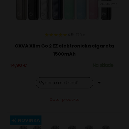
VARIANTY: 7
na
stránke
produktu.
4.9
170
x
OXVA Xlim Go 2 EZ elektronická cigareta
1500mAh
14,90
€
Na sklade
Tento
Alternative:
Detail produktu
produkt
má
viacero
NOVINKA
variantov.