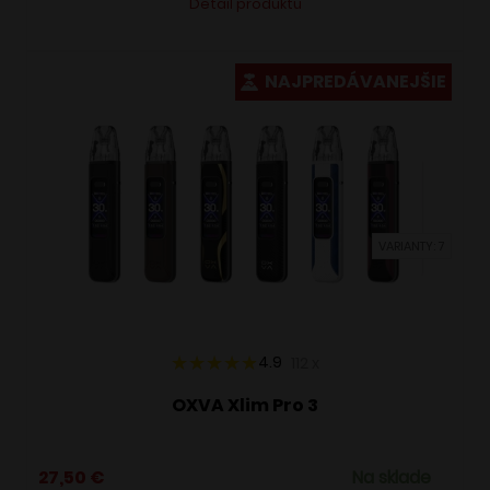
Detail produktu
produkt
má
viacero
NAJPREDÁVANEJŠIE
variantov.
Možnosti
si
môžete
vybrať
VARIANTY: 7
na
stránke
produktu.
4.9
112
x
OXVA Xlim Pro 3
27,50
€
Na sklade