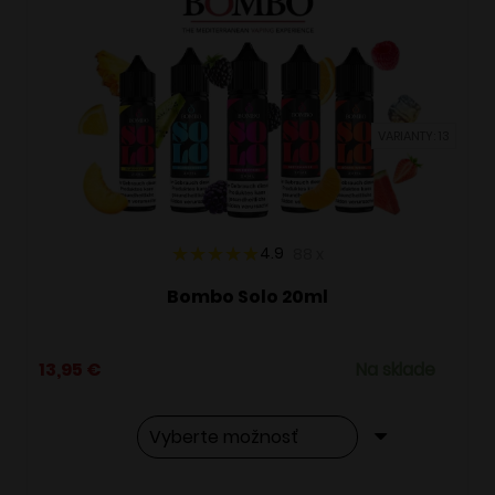
VARIANTY: 13
4.9
88
x
Bombo Solo 20ml
13,95
€
Na sklade
Tento
Alternative: