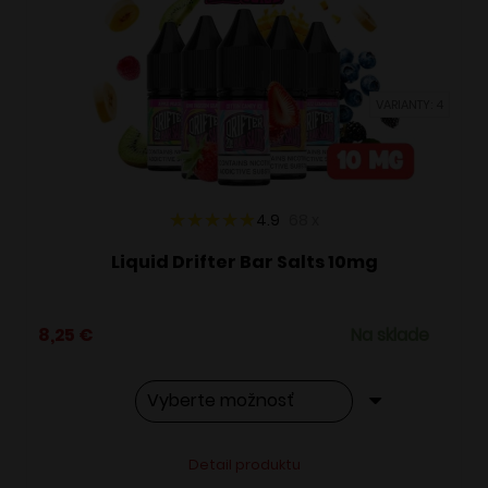
si
môžete
vybrať
VARIANTY: 4
na
stránke
produktu.
4.9
68
x
Liquid Drifter Bar Salts 10mg
8,25
€
Na sklade
Tento
Alternative:
Detail produktu
produkt