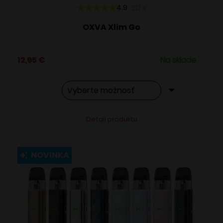
4.9
217
x
OXVA Xlim Go
12,95
€
Na sklade
Tento
Alternative:
Detail produktu
produkt
má
viacero
NOVINKA
variantov.
Možnosti
si
môžete
vybrať