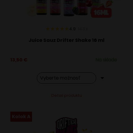
na
stránke
produktu.
4.9
143
x
Juice Sauz Drifter Shake 16 ml
13,50
€
Na sklade
Tento
Alternative:
Detail produktu
produkt
má
viacero
Kolok A
variantov.
Možnosti