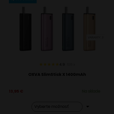
variantov.
Možnosti
si
môžete
vybrať
VARIANTY: 3
na
stránke
produktu.
4.9
108
x
OXVA SlimStick X 1400mAh
13,95
€
Na sklade