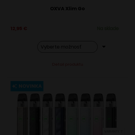
OXVA Xlim Go
12,95
€
Na sklade
Tento
Alternative:
Detail produktu
produkt
má
viacero
NOVINKA
variantov.
Možnosti
si
môžete
vybrať
VARIANTY: 7