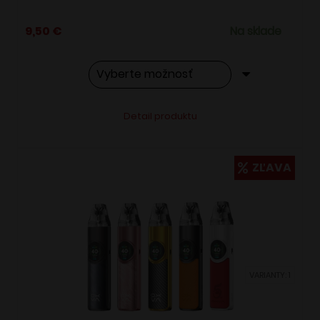
9,50
€
Na sklade
Tento
Alternative:
Detail produktu
produkt
má
viacero
ZĽAVA
variantov.
Možnosti
si
môžete
vybrať
VARIANTY: 1
na
stránke