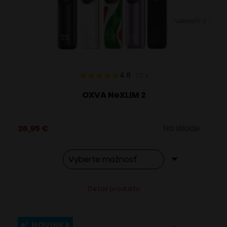
vybrať
VARIANTY: 2
na
stránke
produktu.
4.8
73
x
OXVA NeXLIM 2
26,95
€
Na sklade
Tento
Alternative:
Detail produktu
produkt
má
viacero
NOVINKA