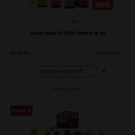
stránke
produktu.
4.9
143
x
Juice Sauz Drifter Shake 16 ml
13,50
€
Na sklade
Tento
Alternative:
Detail produktu
produkt
má
viacero
Kolok A
variantov.
Možnosti
si