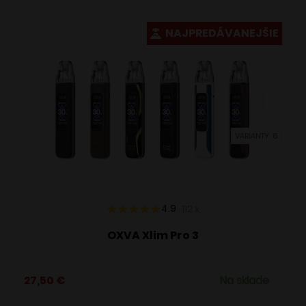
má
viacero
NAJPREDÁVANEJŠIE
variantov.
Možnosti
si
môžete
vybrať
VARIANTY: 6
na
stránke
produktu.
4.9
112
x
OXVA Xlim Pro 3
27,50
€
Na sklade