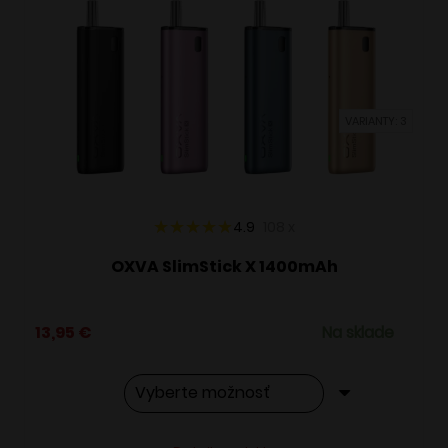
Možnosti
si
môžete
vybrať
VARIANTY: 3
na
stránke
produktu.
4.9
108
x
OXVA SlimStick X 1400mAh
13,95
€
Na sklade
Tento
Alternative: