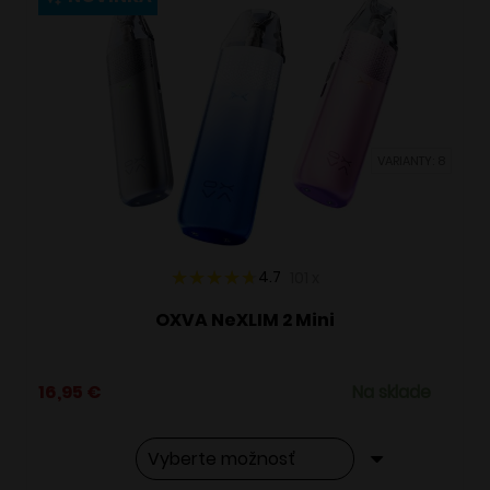
variantov.
Možnosti
si
môžete
vybrať
VARIANTY: 8
na
stránke
produktu.
4.7
101
x
OXVA NeXLIM 2 Mini
16,95
€
Na sklade