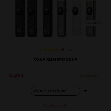
si
môžete
vybrať
VARIANTY: 3
na
stránke
produktu.
4.9
78
x
OXVA XLIM PRO 2 DNA
34,95
€
Na sklade
Tento
Alternative:
Detail produktu
produkt