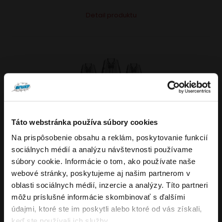
Tento
Alternative:
Detail produktu
produkt
má
viacero
variantov.
Možnosti
si
môžete
vybrať
Táto webstránka používa súbory cookies
VARIANTY: 7
na
Na prispôsobenie obsahu a reklám, poskytovanie funkcií
Overenie veku
stránke
sociálnych médií a analýzu návštevnosti používame
produktu.
súbory cookie. Informácie o tom, ako používate naše
webové stránky, poskytujeme aj našim partnerom v
Musíte mať aspoň
18
rokov pre vstup.
4.8
176
x
oblasti sociálnych médií, inzercie a analýzy. Títo partneri
ÁNO
OXVA NeXLIM GO elektronická cigareta
môžu príslušné informácie skombinovať s ďalšími
údajmi, ktoré ste im poskytli alebo ktoré od vás získali,
1800mAh
NIE
keď ste používali ich služby.