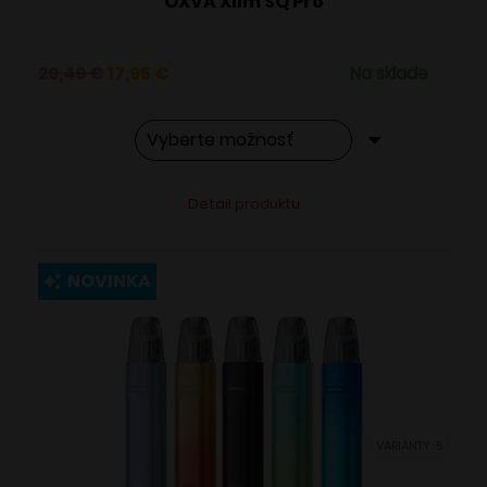
OXVA Xlim SQ Pro
Pôvodná
Aktuálna
29,49
€
17,95
€
Na sklade
cena
cena
bola:
je:
29,49 €.
17,95 €.
Tento
Alternative:
Detail produktu
produkt
má
viacero
NOVINKA
variantov.
Možnosti
si
môžete
vybrať
VARIANTY: 5
na