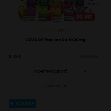
vybrať
VARIANTY: 7
na
stránke
produktu.
4.9
134
x
OXVA OX Passion Salts 20mg
8,25
€
Na sklade
Tento
Alternative:
Detail produktu
produkt
má
viacero
NOVINKA
variantov.