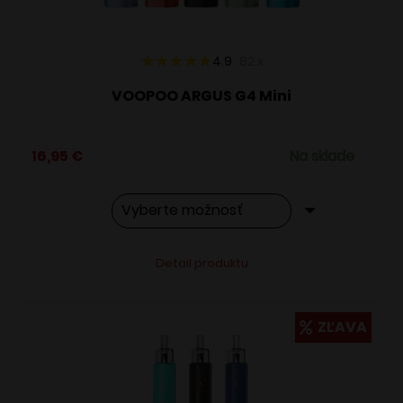
stránke
produktu.
4.9
82
x
VOOPOO ARGUS G4 Mini
16,95
€
Na sklade
Tento
Alternative:
Detail produktu
produkt
má
viacero
ZĽAVA
variantov.
Možnosti
si