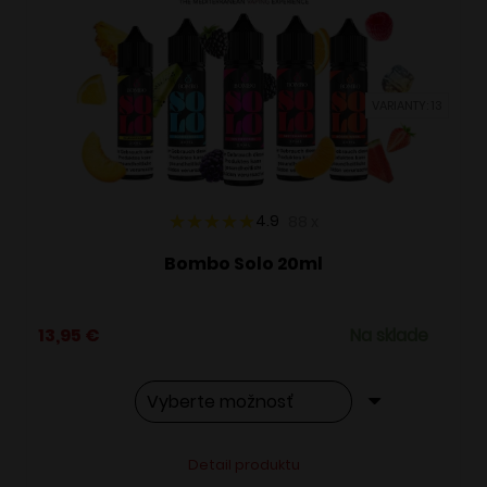
VARIANTY: 13
4.9
88
x
Bombo Solo 20ml
13,95
€
Na sklade
Tento
Alternative:
Detail produktu
produkt