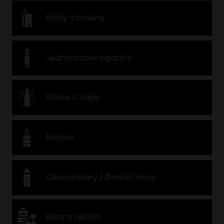
Módy a batérie
Jednorázové cigarety
Shake & Vape
Náplne
Clearomizery / Žhavící hlavy
Bázy a nikotín