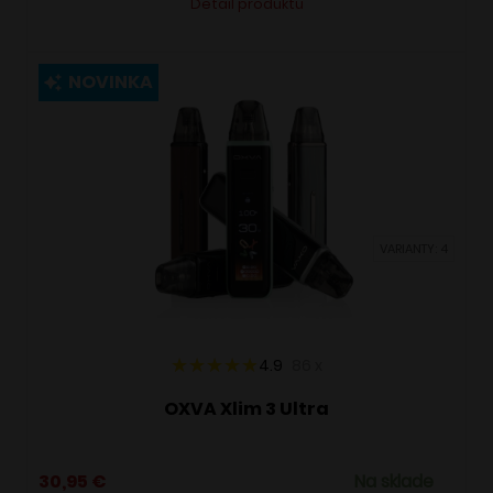
Detail produktu
produkt
má
viacero
NOVINKA
variantov.
Možnosti
si
môžete
vybrať
VARIANTY: 4
na
stránke
produktu.
4.9
86
x
OXVA Xlim 3 Ultra
30,95
€
Na sklade