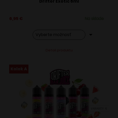
Drifter Exotic 6ml
6,95
€
Na sklade
Tento
Alternative:
Detail produktu
produkt
má
viacero
Kolok A
variantov.
Možnosti
si
môžete
vybrať
VARIANTY: 6
na