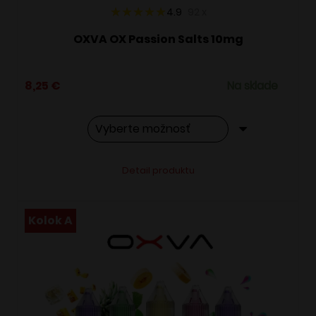
4.9
92
x
OXVA OX Passion Salts 10mg
8,25
€
Na sklade
Tento
Alternative:
Detail produktu
produkt
má
viacero
Kolok A
variantov.
Možnosti
si
môžete