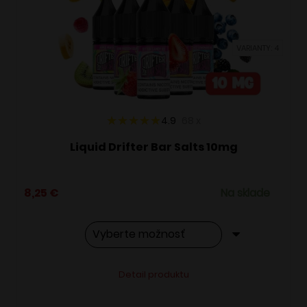
môžete
vybrať
VARIANTY: 4
na
stránke
produktu.
4.9
68
x
Liquid Drifter Bar Salts 10mg
8,25
€
Na sklade
Tento
Alternative:
Detail produktu
produkt
má