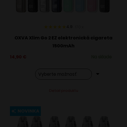
na
stránke
produktu.
4.9
170
x
OXVA Xlim Go 2 EZ elektronická cigareta
1500mAh
14,90
€
Na sklade
Tento
Alternative:
Detail produktu
produkt
má
viacero
NOVINKA
variantov.
Možnosti