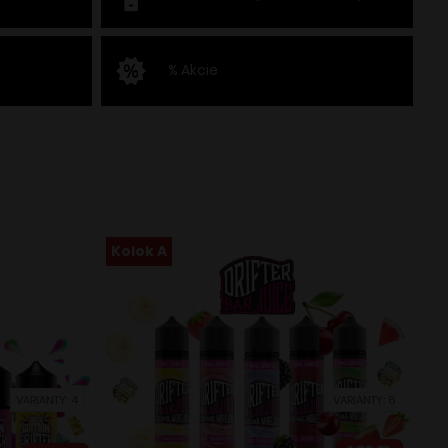
% Akcie
Kolok A
VARIANTY: 4
VARIANTY: 6