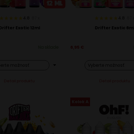
4.8
87
x
4.8
87
Drifter Exotic 12ml
Drifter Exotic 6m
Na sklade
6,95
€
o
Tento
Alternative:
Alternati
Detail produktu
Detail produktu
ukt
produkt
má
ero
viacero
Kolok A
ntov.
variantov.
osti
Možnosti
si
ete
môžete
ať
vybrať