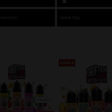
slušenstvo
Vodné fajky
Kolok A
VARIANTY: 5