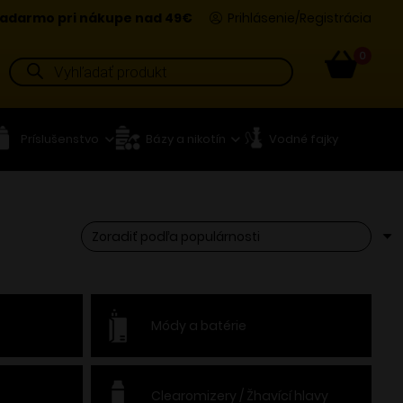
adarmo pri nákupe nad 49€
Prihlásenie/Registrácia
0
Products
search
Príslušenstvo
Bázy a nikotín
Vodné fajky
Módy a batérie
Clearomizery / Žhavící hlavy