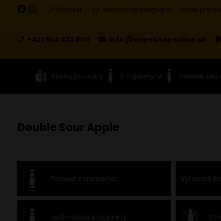
Wishlist
Vernostný program
Naše preda
+421 904 333 800
info@vapeshoponline.sk
Všetky produkty
E-cigarety
Podové zari
Double Sour Apple
Podové zariadenia
Výhodné Ba
Jednorázové cigarety
Sha