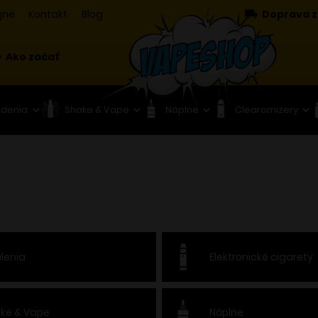
jne
Kontakt
Blog
Doprava z
Ako začať
adenia
Shake & Vape
Náplne
Clearomizery
lenia
Elektronické cigarety
ke & Vape
Náplne