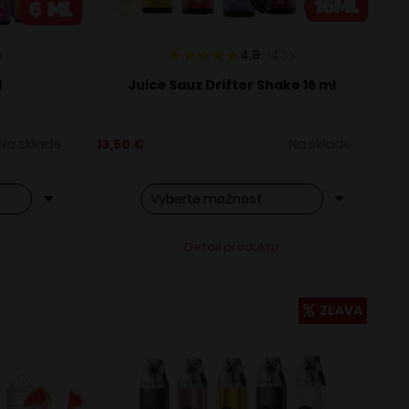
x
4.9
143
x
l
Juice Sauz Drifter Shake 16 ml
Na sklade
13,50
€
Na sklade
Tento
ve:
Alternative:
Detail produktu
produkt
má
viacero
ZĽAVA
variantov.
Možnosti
si
môžete
vybrať