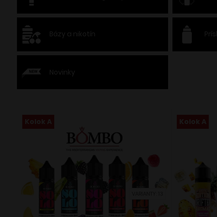
Bázy a nikotín
Prí
Novinky
Kolok A
Kolok A
VARIANTY: 13