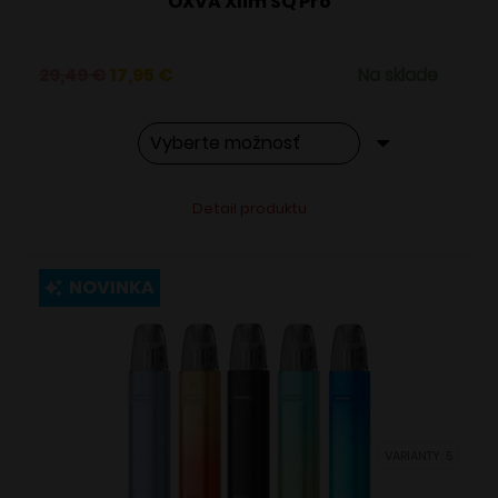
OXVA Xlim SQ Pro
Pôvodná
Aktuálna
29,49
€
17,95
€
Na sklade
cena
cena
bola:
je:
29,49 €.
17,95 €.
Tento
Alternative:
Detail produktu
produkt
má
viacero
NOVINKA
variantov.
Možnosti
si
môžete
vybrať
VARIANTY: 5
na