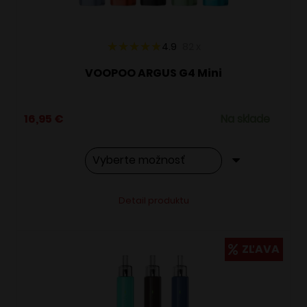
stránke
produktu.
4.9
82
x
VOOPOO ARGUS G4 Mini
16,95
€
Na sklade
Tento
Alternative:
Detail produktu
produkt
má
viacero
ZĽAVA
variantov.
Možnosti
si