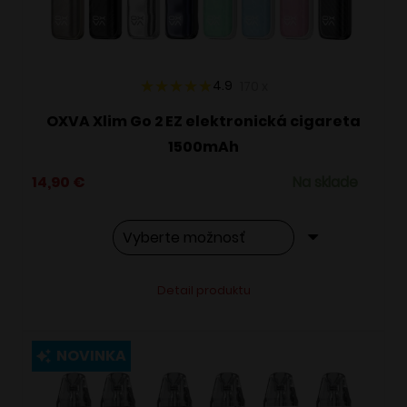
na
stránke
produktu.
4.9
170
x
OXVA Xlim Go 2 EZ elektronická cigareta
1500mAh
14,90
€
Na sklade
Tento
Alternative:
Detail produktu
produkt
má
viacero
NOVINKA
variantov.
Možnosti