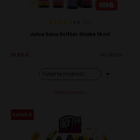
stránke
produktu.
4.9
143
x
Juice Sauz Drifter Shake 16 ml
13,50
€
Na sklade
Tento
Alternative:
Detail produktu
produkt
má
viacero
Kolok A
variantov.
Možnosti
si