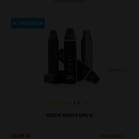
Detail produktu
produkt
má
viacero
NOVINKA
variantov.
Možnosti
si
môžete
vybrať
VARIANTY: 4
na
stránke
produktu.
4.9
86
x
OXVA Xlim 3 Ultra
30,95
€
Na sklade