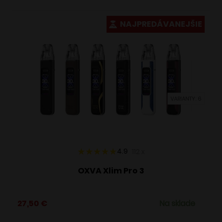
má
viacero
NAJPREDÁVANEJŠIE
variantov.
Možnosti
si
môžete
vybrať
VARIANTY: 6
na
stránke
produktu.
4.9
112
x
OXVA Xlim Pro 3
27,50
€
Na sklade