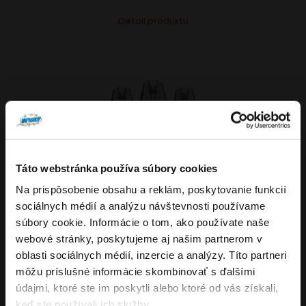
Tento
Alternative:
Detail produktu
produkt
má
viacero
variantov.
Možnosti
si
môžete
vybrať
Táto webstránka používa súbory cookies
VARIANTY: 7
na
Na prispôsobenie obsahu a reklám, poskytovanie funkcií
Overenie veku
stránke
sociálnych médií a analýzu návštevnosti používame
produktu.
súbory cookie. Informácie o tom, ako používate naše
webové stránky, poskytujeme aj našim partnerom v
Musíte mať aspoň
18
rokov pre vstup.
4.8
176
x
oblasti sociálnych médií, inzercie a analýzy. Títo partneri
ÁNO
OXVA NeXLIM GO elektronická cigareta
môžu príslušné informácie skombinovať s ďalšími
údajmi, ktoré ste im poskytli alebo ktoré od vás získali,
1800mAh
NIE
keď ste používali ich služby.