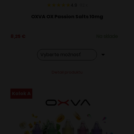
4.9
92
x
OXVA OX Passion Salts 10mg
8,25
€
Na sklade
Tento
Alternative:
Detail produktu
produkt
má
viacero
Kolok A
variantov.
Možnosti
si
môžete