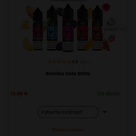
VARIANTY: 13
4.9
88
x
Bombo Solo 20ml
13,95
€
Na sklade
Tento
Alternative:
Detail produktu
produkt