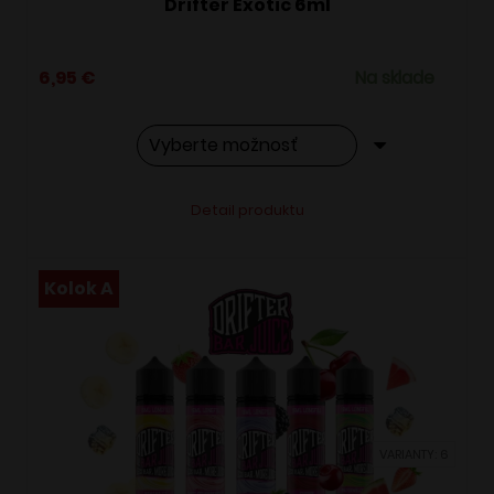
Drifter Exotic 6ml
6,95
€
Na sklade
Tento
Alternative:
Detail produktu
produkt
má
viacero
Kolok A
variantov.
Možnosti
si
môžete
vybrať
VARIANTY: 6
na