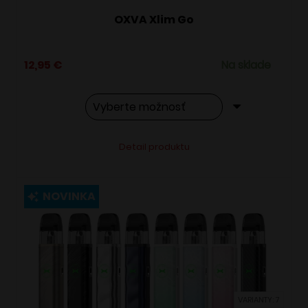
OXVA Xlim Go
12,95
€
Na sklade
Tento
Alternative:
Detail produktu
produkt
má
viacero
NOVINKA
variantov.
Možnosti
si
môžete
vybrať
VARIANTY: 7