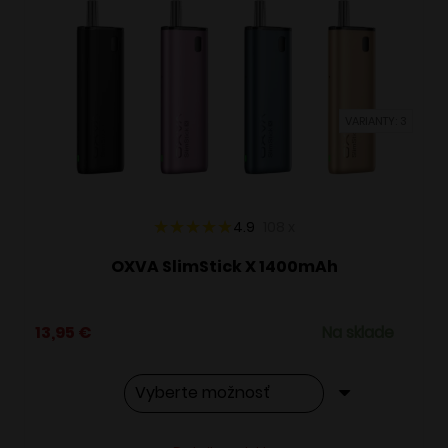
Možnosti
si
môžete
vybrať
VARIANTY: 3
na
stránke
produktu.
4.9
108
x
OXVA SlimStick X 1400mAh
13,95
€
Na sklade
Tento
Alternative: