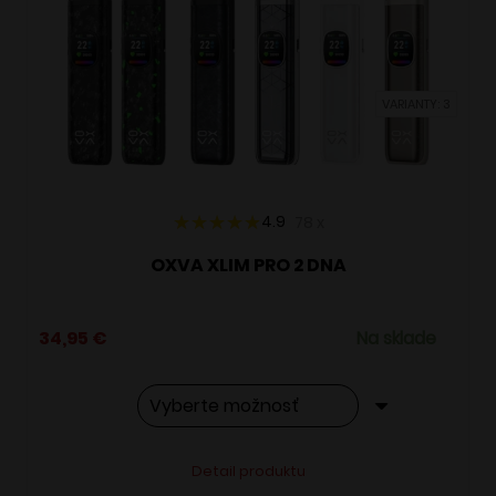
si
môžete
vybrať
VARIANTY: 3
na
stránke
produktu.
4.9
78
x
OXVA XLIM PRO 2 DNA
34,95
€
Na sklade
Tento
Alternative:
Detail produktu
produkt