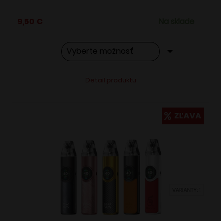
9,50
€
Na sklade
Tento
Alternative:
Detail produktu
produkt
má
viacero
ZĽAVA
variantov.
Možnosti
si
môžete
vybrať
VARIANTY: 1
na
stránke