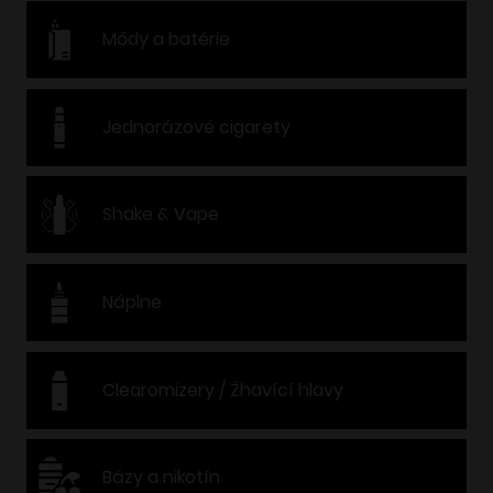
Módy a batérie
Jednorázové cigarety
Shake & Vape
Náplne
Clearomizery / Žhavící hlavy
Bázy a nikotín