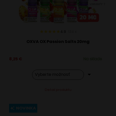
vybrať
VARIANTY: 7
na
stránke
produktu.
4.9
134
x
OXVA OX Passion Salts 20mg
8,25
€
Na sklade
Tento
Alternative:
Detail produktu
produkt
má
viacero
NOVINKA
variantov.