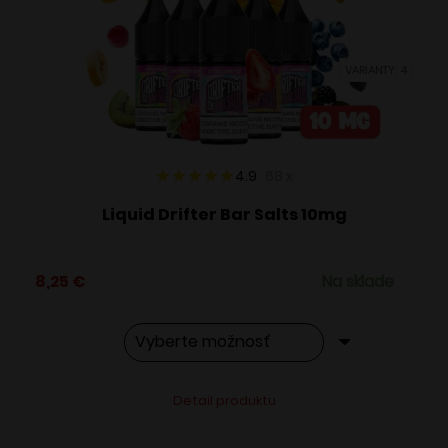
môžete
vybrať
VARIANTY: 4
na
stránke
produktu.
4.9
68
x
Liquid Drifter Bar Salts 10mg
8,25
€
Na sklade
Tento
Alternative:
Detail produktu
produkt
má