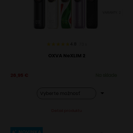
vybrať
VARIANTY: 2
na
stránke
produktu.
4.8
73
x
OXVA NeXLIM 2
26,95
€
Na sklade
Tento
Alternative:
Detail produktu
produkt
má
viacero
NOVINKA