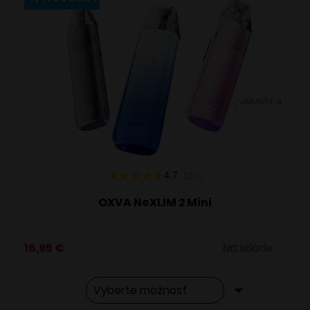
variantov.
Možnosti
si
môžete
vybrať
VARIANTY: 8
na
stránke
produktu.
4.7
101
x
OXVA NeXLIM 2 Mini
16,95
€
Na sklade