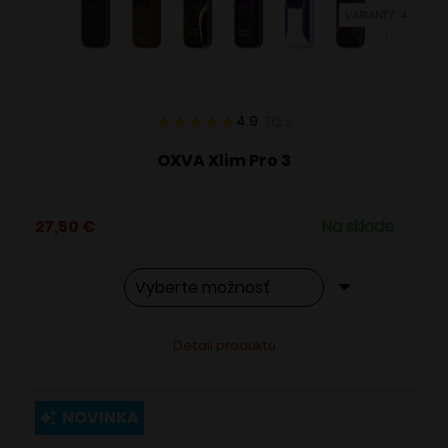
VARIANTY: 4
na
stránke
produktu.
4.9
112
x
OXVA Xlim Pro 3
27,50
€
Na sklade
Tento
Alternative:
Detail produktu
produkt
má
viacero
NOVINKA
variantov.