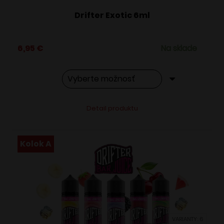
Drifter Exotic 6ml
6,95
€
Na sklade
Tento
Alternative:
Detail produktu
produkt
má
viacero
Kolok A
variantov.
Možnosti
si
môžete
vybrať
VARIANTY: 6