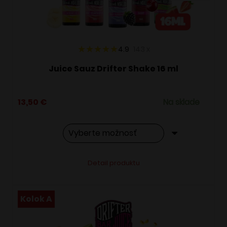
na
stránke
produktu.
4.9
143
x
Juice Sauz Drifter Shake 16 ml
13,50
€
Na sklade
Tento
Alternative:
Detail produktu
produkt
má
viacero
Kolok A
variantov.
Možnosti