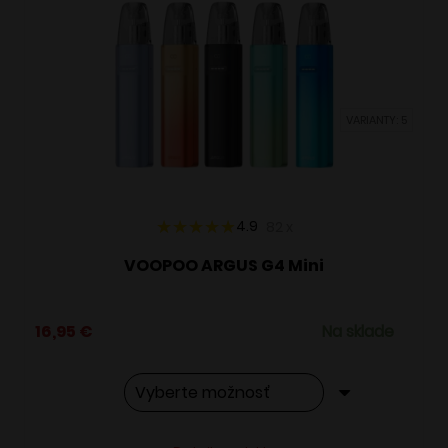
Možnosti
si
môžete
vybrať
VARIANTY: 5
na
stránke
produktu.
4.9
82
x
VOOPOO ARGUS G4 Mini
16,95
€
Na sklade
Tento
Alternative: