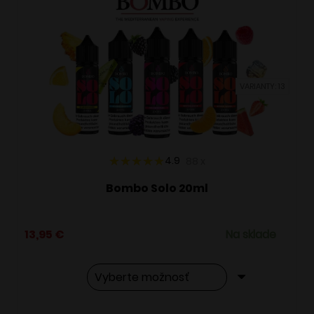
VARIANTY: 13
4.9
88
x
Bombo Solo 20ml
13,95
€
Na sklade
Tento
Alternative: