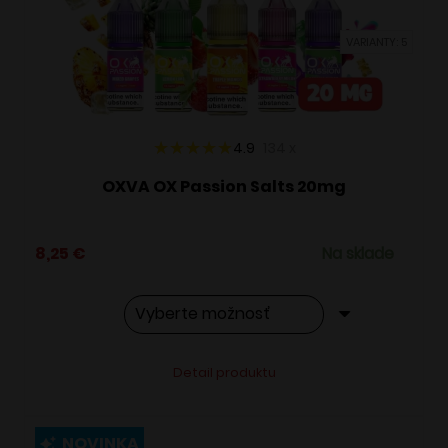
vybrať
VARIANTY: 5
na
stránke
produktu.
4.9
134
x
OXVA OX Passion Salts 20mg
8,25
€
Na sklade
Tento
Alternative:
Detail produktu
produkt
má
viacero
NOVINKA