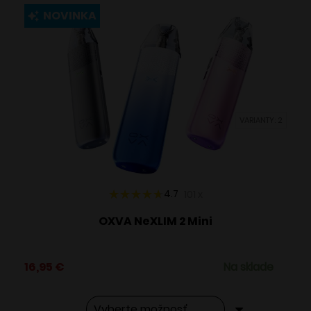
viacero
NOVINKA
variantov.
Možnosti
si
môžete
vybrať
VARIANTY: 2
na
stránke
produktu.
4.7
101
x
OXVA NeXLIM 2 Mini
16,95
€
Na sklade