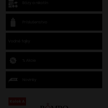
Bázy a nikotín
Príslušenstvo
Vodné fajky
% Akcie
Novinky
Kolok A