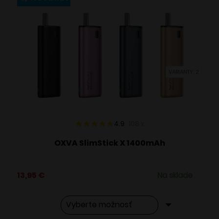
variantov.
Možnosti
si
môžete
vybrať
VARIANTY: 2
na
stránke
produktu.
4.9
108
x
OXVA SlimStick X 1400mAh
13,95
€
Na sklade