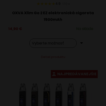
4.9
170
x
OXVA Xlim Go 2 EZ elektronická cigareta
1500mAh
14,90
€
Na sklade
Tento
Alternative:
Detail produktu
produkt
má
viacero
NAJPREDÁVANEJŠIE
variantov.
Možnosti
si
môžete
vybrať