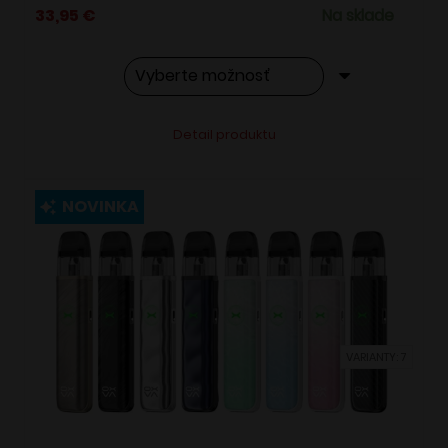
33,95
€
Na sklade
Tento
Alternative:
Detail produktu
produkt
má
viacero
NOVINKA
variantov.
Možnosti
si
môžete
vybrať
VARIANTY: 7
na
stránke
produktu.