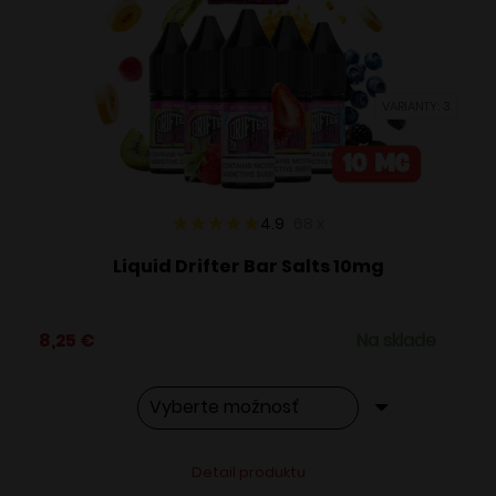
si
môžete
vybrať
VARIANTY: 3
na
stránke
produktu.
4.9
68
x
Liquid Drifter Bar Salts 10mg
8,25
€
Na sklade
Tento
Alternative:
Detail produktu
produkt