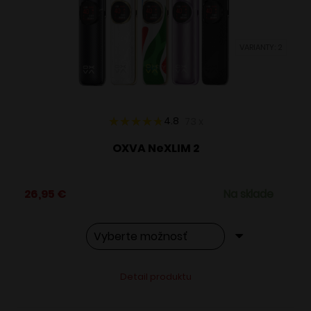
môžete
vybrať
VARIANTY: 2
na
stránke
produktu.
4.8
73
x
OXVA NeXLIM 2
26,95
€
Na sklade
Tento
Alternative:
Detail produktu
produkt
má