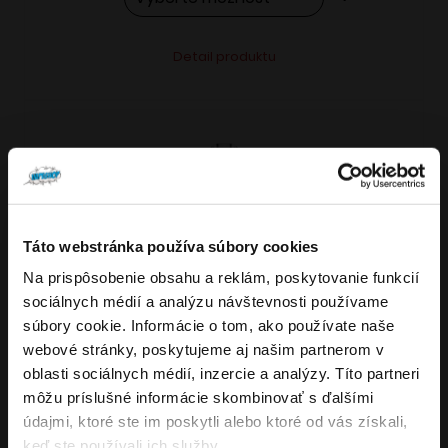
Tento
Alternative:
Detail produktu
produkt
má
viacero
variantov.
Možnosti
si
môžete
Táto webstránka používa súbory cookies
vybrať
Na prispôsobenie obsahu a reklám, poskytovanie funkcií
VARIANTY: 5
Overenie veku
na
sociálnych médií a analýzu návštevnosti používame
stránke
súbory cookie. Informácie o tom, ako používate naše
produktu.
webové stránky, poskytujeme aj našim partnerom v
Musíte mať aspoň
18
rokov pre vstup.
oblasti sociálnych médií, inzercie a analýzy. Títo partneri
4.8
176
x
ÁNO
môžu príslušné informácie skombinovať s ďalšími
OXVA NeXLIM GO elektronická cigareta
údajmi, ktoré ste im poskytli alebo ktoré od vás získali,
NIE
keď ste používali ich služby.