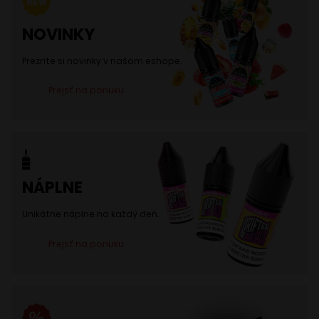
môžete
NOVINKY
vybrať
na
Prezrite si novinky v našom eshope.
stránke
Prejsť na ponuku
produktu.
NÁPLNE
Unikátne náplne na každý deň.
Prejsť na ponuku