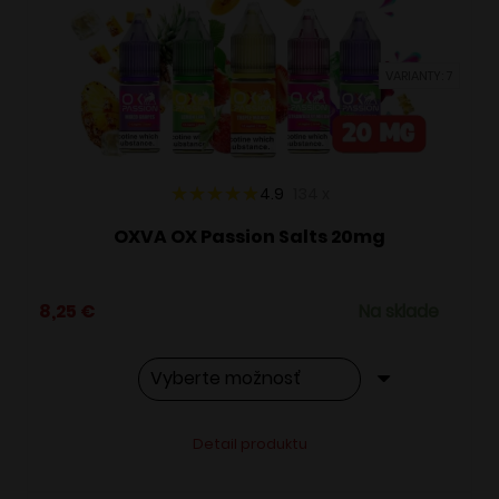
môžete
vybrať
VARIANTY: 7
na
stránke
produktu.
4.9
134
x
OXVA OX Passion Salts 20mg
8,25
€
Na sklade
Tento
Alternative:
Detail produktu
produkt
má