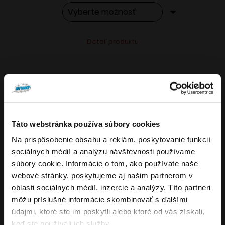
Tento
Alternative:
Detail produktu
produkt
má
viacero
variantov.
Možnosti
si
Táto webstránka používa súbory cookies
môžete
Na prispôsobenie obsahu a reklám, poskytovanie funkcií
Overenie veku
vybrať
sociálnych médií a analýzu návštevnosti používame
VARIANTY: 7
na
súbory cookie. Informácie o tom, ako používate naše
stránke
webové stránky, poskytujeme aj našim partnerom v
Musíte mať aspoň
18
rokov pre vstup.
produktu.
oblasti sociálnych médií, inzercie a analýzy. Títo partneri
ÁNO
môžu príslušné informácie skombinovať s ďalšími
4.8
176
x
údajmi, ktoré ste im poskytli alebo ktoré od vás získali,
NIE
keď ste používali ich služby.