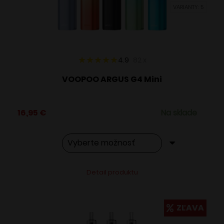
VARIANTY: 5
na
stránke
produktu.
4.9
82
x
VOOPOO ARGUS G4 Mini
16,95
€
Na sklade
Tento
Alternative:
Detail produktu
produkt
má
viacero
ZĽAVA
variantov.