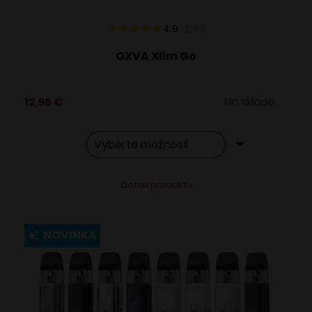
produktu.
4.9
217
x
OXVA Xlim Go
12,95
€
Na sklade
Tento
Alternative:
Detail produktu
produkt
má
viacero
NOVINKA
variantov.
Možnosti
si
môžete