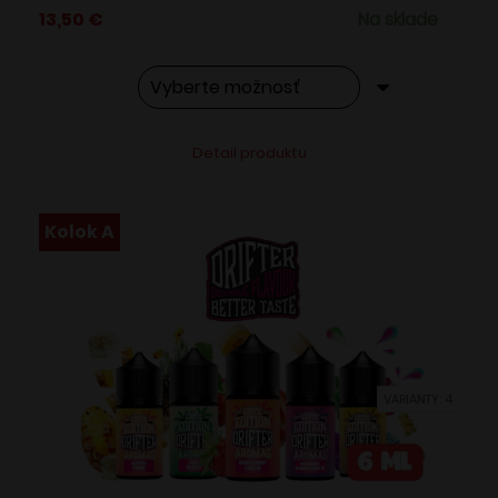
13,50
€
Na sklade
Tento
Alternative:
Detail produktu
produkt
má
viacero
Kolok A
variantov.
Možnosti
si
môžete
vybrať
VARIANTY: 4
na
stránke
produktu.