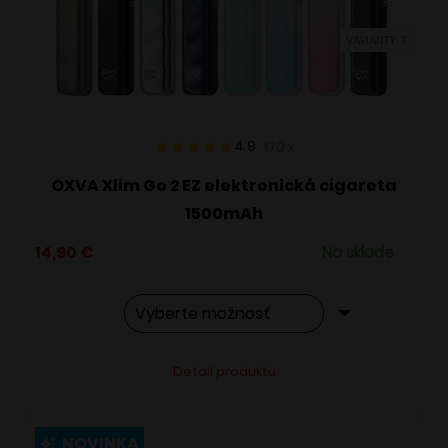
vybrať
VARIANTY: 7
na
stránke
produktu.
4.9
170
x
OXVA Xlim Go 2 EZ elektronická cigareta
1500mAh
14,90
€
Na sklade
Tento
Alternative:
Detail produktu
produkt
má
viacero
NOVINKA