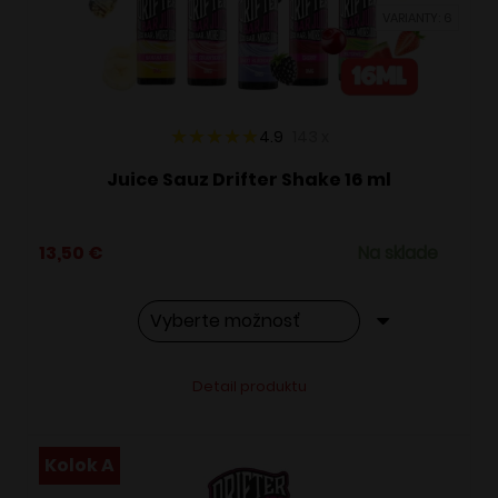
vybrať
VARIANTY: 6
na
stránke
produktu.
4.9
143
x
Juice Sauz Drifter Shake 16 ml
13,50
€
Na sklade
Tento
Alternative:
Detail produktu
produkt
má
viacero
Kolok A
variantov.