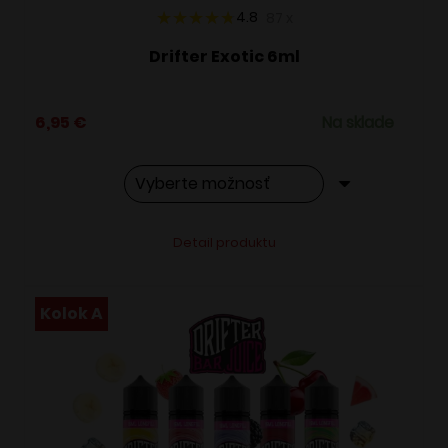
4.8
87
x
Drifter Exotic 6ml
6,95
€
Na sklade
Tento
Alternative:
Detail produktu
produkt
má
viacero
Kolok A
variantov.
Možnosti
si
môžete