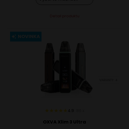
Tento
Alternative:
Detail produktu
produkt
má
viacero
NOVINKA
variantov.
Možnosti
si
môžete
vybrať
VARIANTY: 4
na
stránke
produktu.
4.9
86
x
OXVA Xlim 3 Ultra