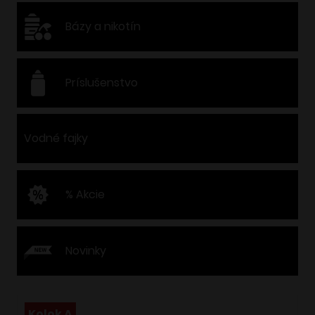
Bázy a nikotín
Príslušenstvo
Vodné fajky
% Akcie
Novinky
Kolok A