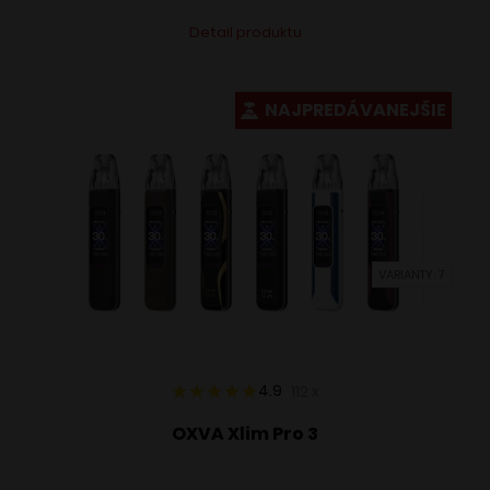
Tento
Alternative:
Detail produktu
produkt
má
viacero
NAJPREDÁVANEJŠIE
variantov.
Možnosti
si
môžete
vybrať
VARIANTY: 7
na
stránke
produktu.
4.9
112
x
OXVA Xlim Pro 3