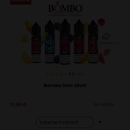
VARIANTY: 13
4.9
88
x
Bombo Solo 20ml
13,95
€
Na sklade