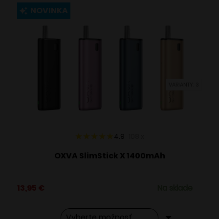
viacero
NOVINKA
variantov.
Možnosti
si
môžete
vybrať
VARIANTY: 3
na
stránke
produktu.
4.9
108
x
OXVA SlimStick X 1400mAh
13,95
€
Na sklade