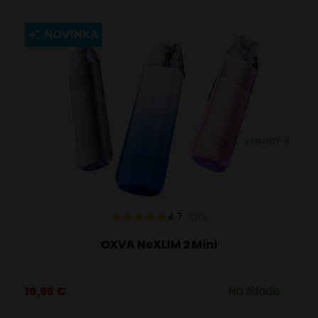
má
viacero
NOVINKA
variantov.
Možnosti
si
môžete
vybrať
VARIANTY: 8
na
stránke
produktu.
4.7
101
x
OXVA NeXLIM 2 Mini
16,95
€
Na sklade