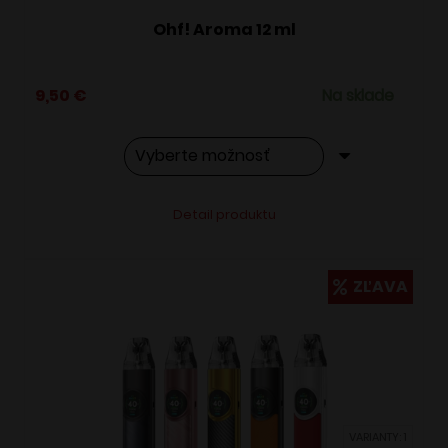
Ohf! Aroma 12 ml
9,50
€
Na sklade
Tento
Alternative:
Detail produktu
produkt
má
viacero
ZĽAVA
variantov.
Možnosti
si
môžete
vybrať
VARIANTY: 1