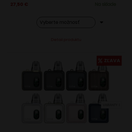
27,50
€
Na sklade
Tento
Alternative:
Detail produktu
produkt
má
viacero
ZĽAVA
variantov.
Možnosti
si
môžete
vybrať
VARIANTY: 1
na
stránke
produktu.