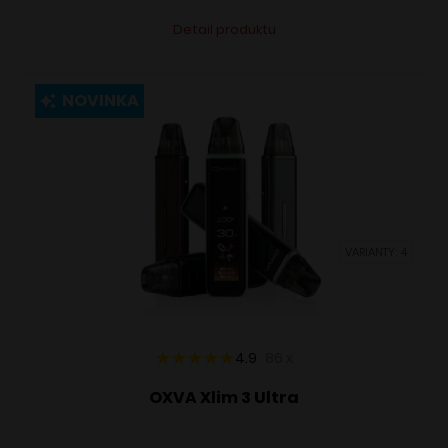
Tento
Alternative:
Detail produktu
produkt
má
viacero
NOVINKA
variantov.
Možnosti
si
môžete
vybrať
VARIANTY: 4
na
stránke
produktu.
4.9
86
x
OXVA Xlim 3 Ultra