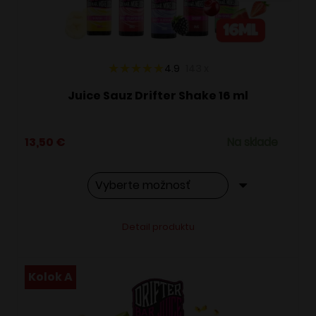
na
stránke
produktu.
4.9
143
x
Juice Sauz Drifter Shake 16 ml
13,50
€
Na sklade
Tento
Alternative:
Detail produktu
produkt
má
viacero
Kolok A
variantov.
Možnosti