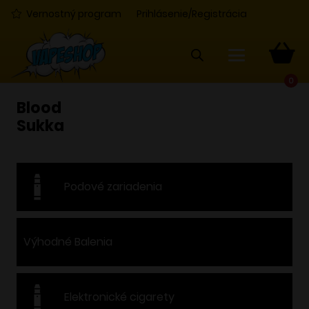
Vernostný program
Prihlásenie/Registrácia
0
Blood
Sukka
Podové zariadenia
Výhodné Balenia
Elektronické cigarety