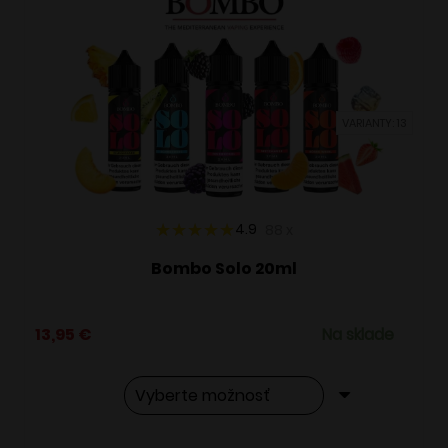
VARIANTY: 13
4.9
88
x
Bombo Solo 20ml
13,95
€
Na sklade
Tento
Alternative: