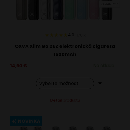
VARIANTY: 7
na
stránke
produktu.
4.9
170
x
OXVA Xlim Go 2 EZ elektronická cigareta
1500mAh
14,90
€
Na sklade
Tento
Alternative:
Detail produktu
produkt
má
viacero
NOVINKA
variantov.