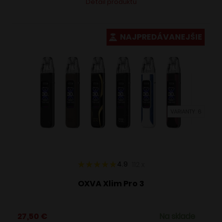
Detail produktu
produkt
má
viacero
NAJPREDÁVANEJŠIE
variantov.
Možnosti
si
môžete
vybrať
VARIANTY: 6
na
stránke
produktu.
4.9
112
x
OXVA Xlim Pro 3
27,50
€
Na sklade