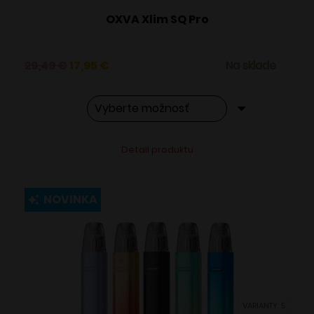
OXVA Xlim SQ Pro
Pôvodná
Aktuálna
29,49
€
17,95
€
Na sklade
cena
cena
bola:
je:
29,49 €.
17,95 €.
Tento
Alternative:
Detail produktu
produkt
má
viacero
NOVINKA
variantov.
Možnosti
si
môžete
vybrať
VARIANTY: 5