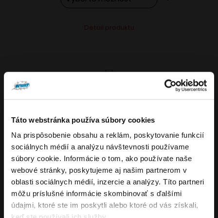
Tento
Alternative:
Detail produktu
produkt
má
viacero
variantov.
Možnosti
si
môžete
Táto webstránka používa súbory cookies
vybrať
Na prispôsobenie obsahu a reklám, poskytovanie funkcií
VARIANTY: 7
Overenie veku
na
sociálnych médií a analýzu návštevnosti používame
stránke
súbory cookie. Informácie o tom, ako používate naše
produktu.
webové stránky, poskytujeme aj našim partnerom v
Musíte mať aspoň
18
rokov pre vstup.
oblasti sociálnych médií, inzercie a analýzy. Títo partneri
4.8
176
x
ÁNO
môžu príslušné informácie skombinovať s ďalšími
OXVA NeXLIM GO elektronická cigareta
údajmi, ktoré ste im poskytli alebo ktoré od vás získali,
NIE
keď ste používali ich služby.