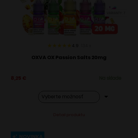
vybrať
VARIANTY: 7
na
stránke
produktu.
4.9
134
x
OXVA OX Passion Salts 20mg
8,25
€
Na sklade
Tento
Alternative:
Detail produktu
produkt
má
viacero
NOVINKA