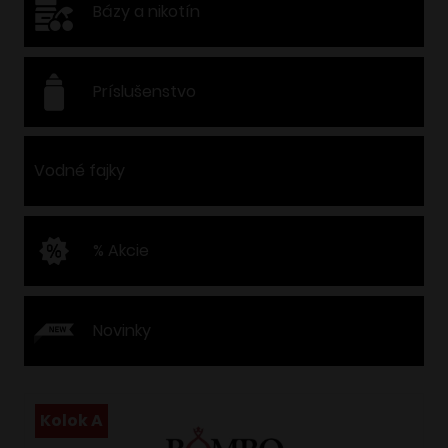
Bázy a nikotín
Príslušenstvo
Vodné fajky
% Akcie
Novinky
Kolok A