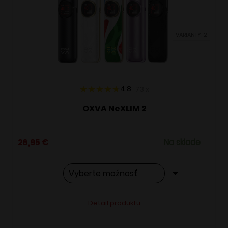
môžete
vybrať
VARIANTY: 2
na
stránke
produktu.
4.8
73
x
OXVA NeXLIM 2
26,95
€
Na sklade
Tento
Alternative:
Detail produktu
produkt
má