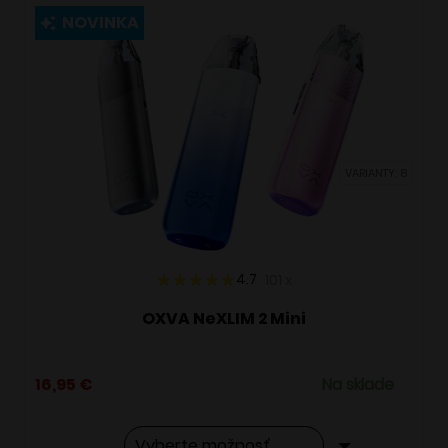
viacero
NOVINKA
variantov.
Možnosti
si
môžete
vybrať
VARIANTY: 8
na
stránke
produktu.
4.7
101
x
OXVA NeXLIM 2 Mini
16,95
€
Na sklade