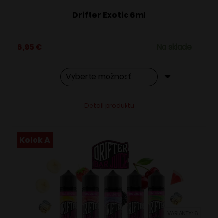
Drifter Exotic 6ml
6,95
€
Na sklade
Tento
Alternative:
Detail produktu
produkt
má
viacero
Kolok A
variantov.
Možnosti
si
môžete
vybrať
VARIANTY: 6