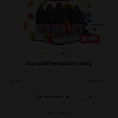
si
môžete
vybrať
VARIANTY: 4
na
stránke
produktu.
4.9
68
x
Liquid Drifter Bar Salts 10mg
8,25
€
Na sklade
Tento
Alternative:
Detail produktu
produkt