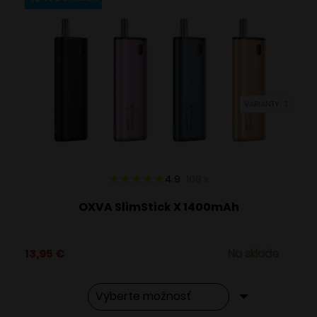
variantov.
Možnosti
si
môžete
vybrať
VARIANTY: 3
na
stránke
produktu.
4.9
108
x
OXVA SlimStick X 1400mAh
13,95
€
Na sklade