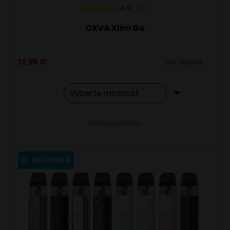
4.9
217
x
OXVA Xlim Go
12,95
€
Na sklade
Tento
Alternative:
Detail produktu
produkt
má
viacero
NOVINKA
variantov.
Možnosti
si
môžete
vybrať